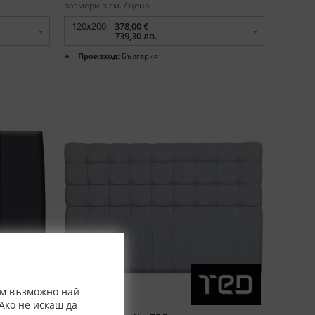
размери в см. / цена
120x200 -
378,00 €
739,30 лв.
Произход:
България
ем възможно най-
Ако не искаш да