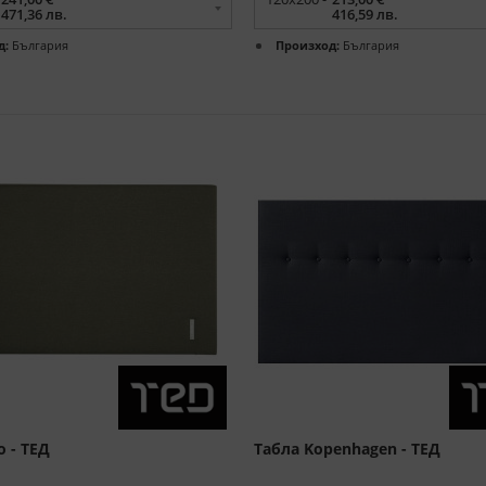
471,36 лв.
416,59 лв.
д:
България
Произход:
България
o - ТЕД
Табла Kopenhagen - ТЕД