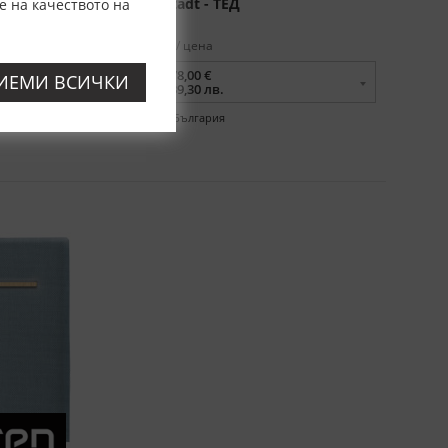
Табла Karlstadt - ТЕД
е на качеството на
размери в см. / цена
120x200 -
378,00 €
ИЕМИ ВСИЧКИ
739,30 лв.
Произход:
България