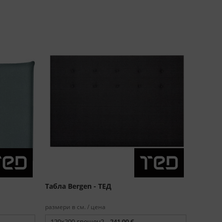
Табла Bergen - ТЕД
размери в см. / цена
120x200-грешен2 -
241,00 €