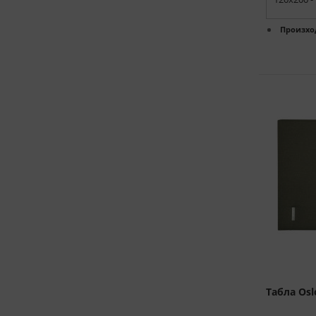
Произхо
Табла Osl