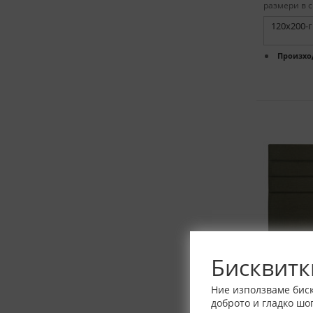
размери в с
120x200-
Произхо
Бисквитк
Ние използваме биск
доброто и гладко шо