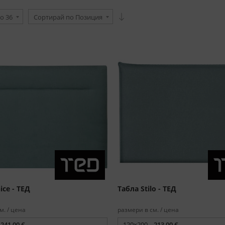
о 36
Сортирай по Позиция
ice - ТЕД
Табла Stilo - ТЕД
м. / цена
размери в см. / цена
241,00 €
120x200 -
213,00 €