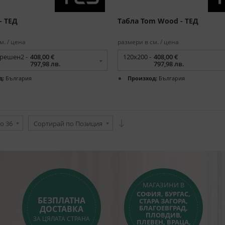
- ТЕД
Табла Tom Wood - ТЕД
м. / цена
размери в см. / цена
грешен2 -
408,00 €
120x200 -
408,00 €
797,98 лв.
797,98 лв.
д:
България
Произход:
България
о 36
Сортирай по Позиция
МАГАЗИНИ В
СОФИЯ, БУРГАС,
БЕЗПЛАТНА
СТАРА ЗАГОРА,
ДОСТАВКА
БЛАГОЕВГРАД,
ПЛОВДИВ,
ЗА ЦЯЛАТА СТРАНА
ПЛЕВЕН, ВРАЦА,