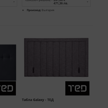
471,36 лв.
Произход:
България
Табла Galaxy - ТЕД