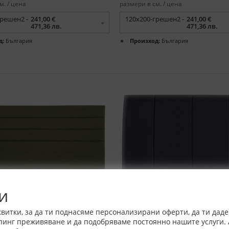
м. / цена
размери в см. / цена
грешен2 -
241,00 €
120x200-грешен2 -
241,00 €
471,36 лв.
471,36 лв.
д:
България
Произход:
България
и
витки, за да ти поднасяме персонализирани оферти, да ти дад
пинг преживяване и да подобряваме постоянно нашите услуги. 