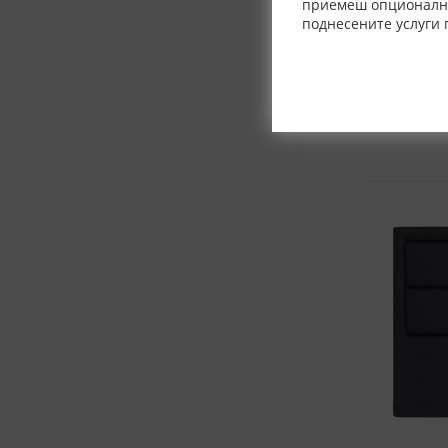
Табла Fjo
приемеш опционалнит
поднесените услуги 
размери в с
120x200-
Произхо