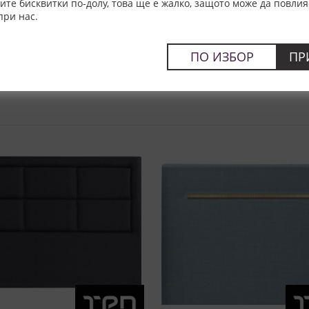
rd - ТЕД
Табла Flow - ТЕД
е бисквитки по-долу, това ще е жалко, защото може да повлия
при нас.
м. / цена
размери в см. / цена
грешен2 -
378,00 €
120x200-грешен2 -
378,00 €
ПО ИЗБОР
ПР
739,30 лв.
739,30 лв.
д:
България
Произход:
България