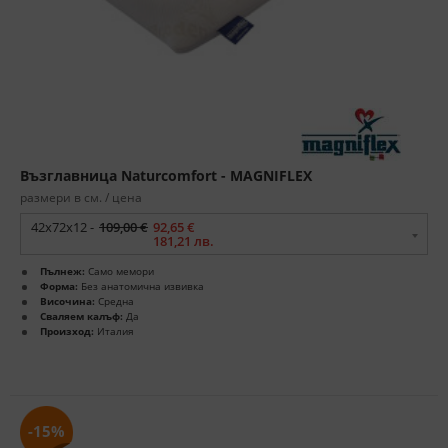
Възглавница Naturcomfort - MAGNIFLEX
размери в см. / цена
42х72х12 -
109,00 €
92,65 €
181,21 лв.
Пълнеж:
Само мемори
Форма:
Без анатомична извивка
Височина:
Средна
Сваляем калъф:
Да
Произход:
Италия
-15%