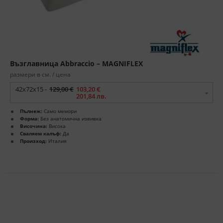
Възглавница Abbraccio – MAGNIFLEX
размери в см. / цена
42x72x15 -
129,00 €
103,20 €
201,84 лв.
Пълнеж:
Само мемори
Форма:
Без анатомична извивка
Височина:
Висока
Сваляем калъф:
Да
Произход:
Италия