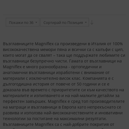
Покажи по 36
Сортирай по Позиция
Възглавниците Magniflex са произведени в Италия от 100%
висококачествена мемори пяна и всички са с калъфи с цип,
които могат да се свалят – така ще поддържате любимите си
възглавници безупречно чисти. Гамата от възглавници на
Magniflex е много разнообразна - ортопедични и
анатомични възглавници изработени с внимание от
материали с изключително висок клас. Компанията е с
дългогодишна история от повече от 50 години и се е
доказала във времето с приоритетите си към качеството на
материалите и изпипването и на най-малките детайли за
перфектен завършек. Magniflex е сред топ производителите
на матраци и възглавници в Европа като непрекъснато се
развива и използва най-висококачествените и иновативни
технологии за постигане на максимални резултати.
Възглавниците Magniflex са с най-добрите покрития от