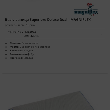
Възглавница Superiore Deluxe Dual - MAGNIFLEX
размери в см. / цена
42х72х12 -
149,00 €
291,42 лв.
Пълнеж:
Само мемори
Форма:
Без анатомична извивка
Височина:
Средна
Сваляем калъф:
Да
Произход:
Италия