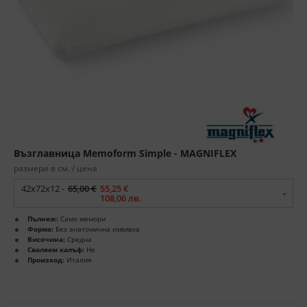
Възглавница Memoform Simple - MAGNIFLEX
размери в см. / цена
42х72х12 -
65,00 €
55,25 €
108,06 лв.
Пълнеж:
Само мемори
Форма:
Без анатомична извивка
Височина:
Средна
Сваляем калъф:
Не
Произход:
Италия