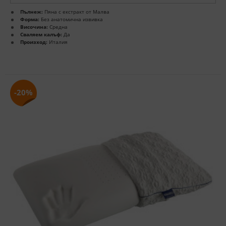
Пълнеж:
Пяна с екстракт от Малва
Форма:
Без анатомична извивка
Височина:
Средна
Сваляем калъф:
Да
Произход:
Италия
-20%