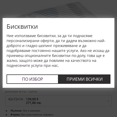
Бисквитки
Ние използваме бисквитки, за да ти поднасяме
персонализирани оферти, да ти дадем възможно най-
доброто и гладко шопинг преживяване и да
подобряваме постоянно нашите услуги. Ако не искаш да
приемеш опционалните бисквитки по-долу, това ще е
жалко, защото може да повлияе на качеството на
поднесените услуги при нас.
ПО ИЗБОР
ПРИЕМИ ВСИЧКИ
Възглавница Duogel - MAGNIFLEX
размери в см. / цена
42х72х14 -
139,00 €
271,86 лв.
Пълнеж:
Гел и мемори
Форма:
Без анатомична извивка