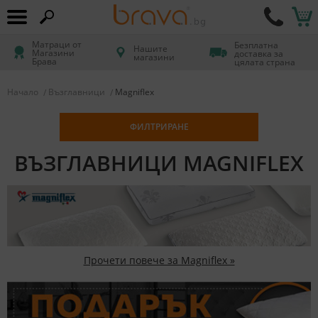
Матраци от
Безплатна
Нашите
Магазини
доставка за
магазини
Брава
цялата страна
Начало
Възглавници
Magniflex
ФИЛТРИРАНЕ
ВЪЗГЛАВНИЦИ MAGNIFLEX
Прочети повече за Magniflex »