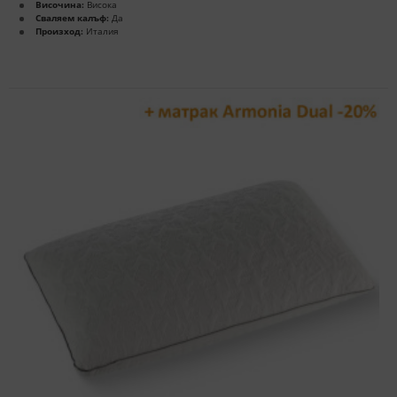
Височина:
Висока
Сваляем калъф:
Да
Произход:
Италия