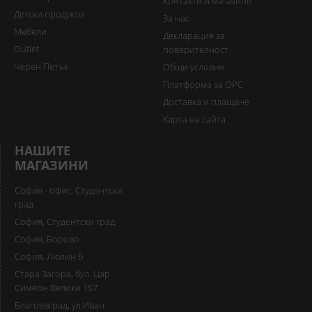
Контакти и магазини
Детски продукти
За нас
Мебели
Декларация за
Outlet
поверителност
Черен Петък
Общи условия
Платформа за ОРС
Доставка и плащане
Карта на сайта
НАШИТЕ
МАГАЗИНИ
София - офис, Студентски
град
София, Студентски град
София, Борово
София, Люлин 6
Стара Загора, бул. Цар
Симеон Велики 157
Благоевград, ул.Иван