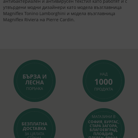
антибактериален и антивирусен текстил като работят и с
утвърдени модни дизайнери като модела възглавница
Magniflex Tonino Lamborghini и модела възглавница
Magniflex Riviera на Pierre Cardin.
НАД
БЪРЗА И
1000
ЛЕСНА
ПОРЪЧКА
ПРОДУКТА
МАГАЗИНИ В
СОФИЯ, БУРГАС,
БЕЗПЛАТНА
СТАРА ЗАГОРА,
ДОСТАВКА
БЛАГОЕВГРАД,
ЗА ЦЯЛАТА
ПЛОВДИВ,
СТРАНА
ПЛЕВЕН, ВРАЦА,