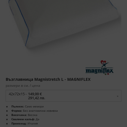
Възглавница Magnistretch L - MAGNIFLEX
размери в см. / цена
42x72x15 -
149,00 €
291,42 лв.
Пълнеж:
Само мемори
Форма:
Без анатомична извивка
Височина:
Висока
Сваляем калъф:
Да
Произход:
Италия