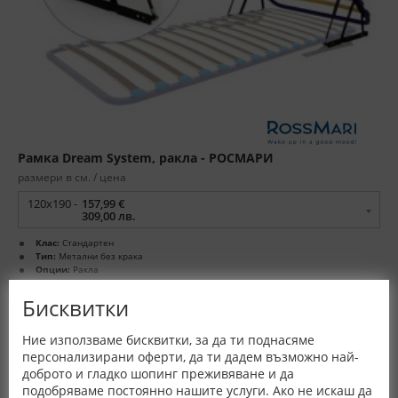
Рамка Dream System, ракла - РОСМАРИ
размери в см. / цена
120x190 -
157,99 €
309,00 лв.
Клас:
Стандартен
Тип:
Метални без крака
Опции:
Ракла
Гаранция:
3 год.
Произход:
България
Бисквитки
Ние използваме бисквитки, за да ти поднасяме
персонализирани оферти, да ти дадем възможно най-
доброто и гладко шопинг преживяване и да
подобряваме постоянно нашите услуги. Ако не искаш да