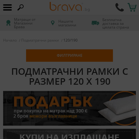
Матраци от
Безплатна
Нашите
Магазини
доставка за
магазини
Брава
цялата страна
Начало
Подматрачни рамки
120/190
ФИЛТРИРАНЕ
ПОДМАТРАЧНИ РАМКИ С
РАЗМЕР 120 X 190