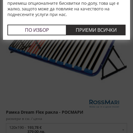
приемеш опционалните бисквитки по-долу, това ще е
жалко, защото може да повлияе на качеството на
поднесените услуги при нас.
ПО ИЗБОР
ПРИЕМИ ВСИЧКИ
Рамка Dream Flex ракла - РОСМАРИ
размери в см. / цена
120x190 -
193,78 €
379,00 лв.