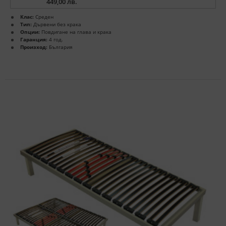
449,00 лв.
Клас:
Среден
Тип:
Дървени без крака
Опции:
Повдигане на глава и крака
Гаранция:
4 год.
Произход:
България