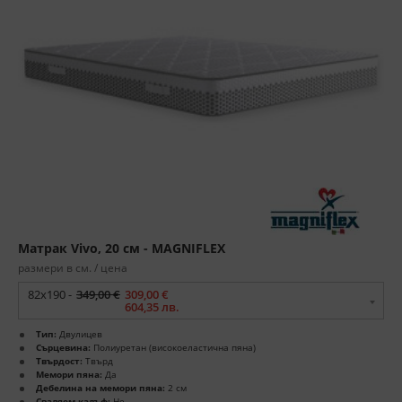
Матрак Vivo, 20 см - MAGNIFLEX
размери в см. / цена
82x190 -
349,00 €
309,00 €
604,35 лв.
Тип:
Двулицев
Сърцевина:
Полиуретан (високоеластична пяна)
Твърдост:
Твърд
Мемори пяна:
Да
Дебелина на мемори пяна:
2 см
Сваляем калъф:
Не