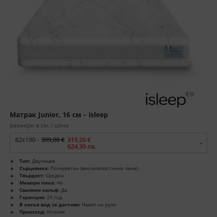
Матрак Junior, 16 см – isleep
размери в см. / цена
82x190 -
399,00 €
319,20 €
624,30 лв.
Тип:
Двулицев
Сърцевина:
Полиуретан (високоеластична пяна)
Твърдост:
Среден
Мемори пяна:
Не
Сваляем калъф:
Да
Гаранция:
25 год.
В какъв вид се доставя:
Навит на руло
Произход:
Италия