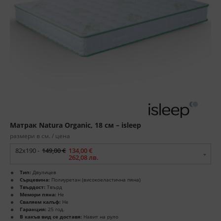
Матрак Natura Organic, 18 см – isleep
размери в см. / цена
82x190 -
149,00 €
134,00 €
262,08 лв.
Тип:
Двулицев
Сърцевина:
Полиуретан (високоеластична пяна)
Твърдост:
Твърд
Мемори пяна:
Не
Сваляем калъф:
Не
Гаранция:
25 год.
В какъв вид се доставя:
Навит на руло