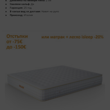
Дебелина на мемори пяна:
2 см
Сваляем калъф:
Да
Гаранция:
25 год.
В какъв вид се доставя:
Навит на руло
Произход:
Италия