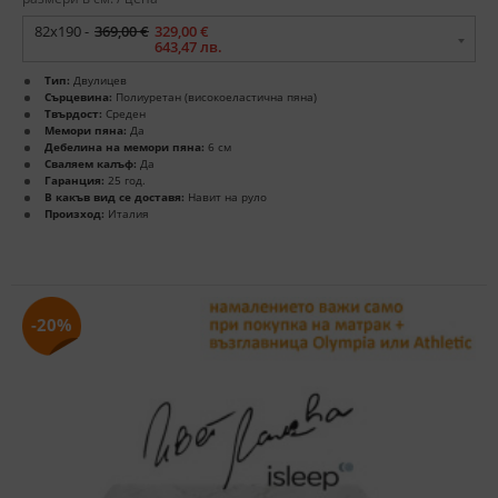
82x190 -
369,00 €
329,00 €
643,47 лв.
Тип:
Двулицев
Сърцевина:
Полиуретан (високоеластична пяна)
Твърдост:
Среден
Мемори пяна:
Да
Дебелина на мемори пяна:
6 см
Сваляем калъф:
Да
Гаранция:
25 год.
В какъв вид се доставя:
Навит на руло
Произход:
Италия
-20%