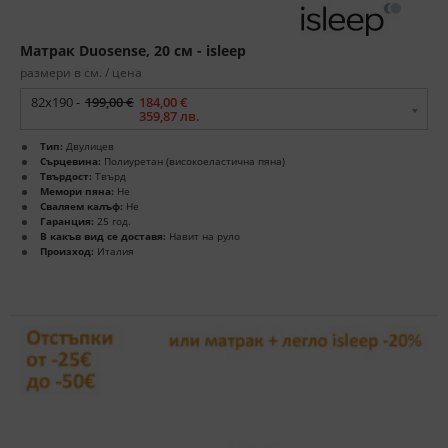
Матрак Duosense, 20 см - isleep
размери в см. / цена
82x190 -
199,00 €
184,00 €
359,87 лв.
Тип:
Двулицев
Сърцевина:
Полиуретан (високоеластична пяна)
Твърдост:
Твърд
Мемори пяна:
Не
Сваляем калъф:
Не
Гаранция:
25 год.
В какъв вид се доставя:
Навит на руло
Произход:
Италия