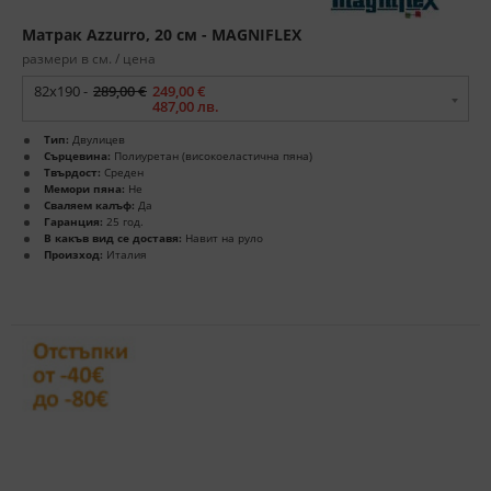
Матрак Azzurro, 20 см - MAGNIFLEX
размери в см. / цена
82x190 -
289,00 €
249,00 €
487,00 лв.
Тип:
Двулицев
Сърцевина:
Полиуретан (високоеластична пяна)
Твърдост:
Среден
Мемори пяна:
Не
Сваляем калъф:
Да
Гаранция:
25 год.
В какъв вид се доставя:
Навит на руло
Произход:
Италия