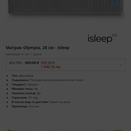
Матрак Olympia, 28 см - isleep
размери в см. / цена
82x190 -
669,00 €
535,20 €
1 046,76 лв.
Тип:
Двулицев
Сърцевина:
Полиуретан (високоеластична пяна)
Твърдост:
Среден
Мемори пяна:
Не
Сваляем калъф:
Да
Гаранция:
25 год.
В какъв вид се доставя:
Навит на руло
Произход:
Италия