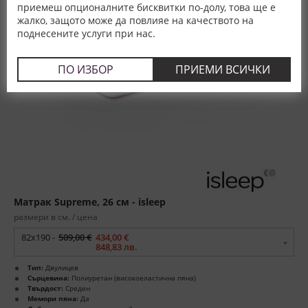
приемеш опционалните бисквитки по-долу, това ще е
жалко, защото може да повлияе на качеството на
поднесените услуги при нас.
ПО ИЗБОР
ПРИЕМИ ВСИЧКИ
Матрак Supreme, 26 см - isleep
размери в см. / цена
82x190 -
509,00 €
434,00 €
848,83 лв.
Тип:
Двулицев
Сърцевина:
Полиуретан (високоеластична пяна)
Твърдост:
Среден
Мемори пяна:
Да