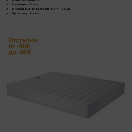
Гаранция:
25 год.
В какъв вид се доставя:
Навит на руло
Произход:
Италия