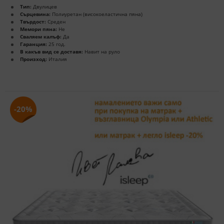
Тип:
Двулицев
Сърцевина:
Полиуретан (високоеластична пяна)
Твърдост:
Среден
Мемори пяна:
Не
Сваляем калъф:
Да
Гаранция:
25 год.
В какъв вид се доставя:
Навит на руло
Произход:
Италия
-20%