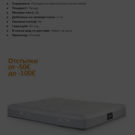
Сърцевина:
Полиуретан (високоеластична пяна)
Твърдост:
Твърд
Мемори пяна:
Да
Дебелина на мемори пяна:
2 см
Сваляем калъф:
Не
Гаранция:
25 год.
В какъв вид се доставя:
Навит на руло
Произход:
Италия