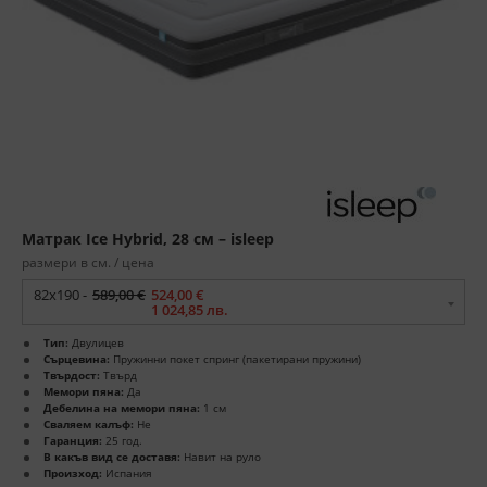
Матрак Ice Hybrid, 28 см – isleep
размери в см. / цена
82x190 -
589,00 €
524,00 €
1 024,85 лв.
Тип:
Двулицев
Сърцевина:
Пружинни покет спринг (пакетирани пружини)
Твърдост:
Твърд
Мемори пяна:
Да
Дебелина на мемори пяна:
1 см
Сваляем калъф:
Не
Гаранция:
25 год.
В какъв вид се доставя:
Навит на руло
Произход:
Испания