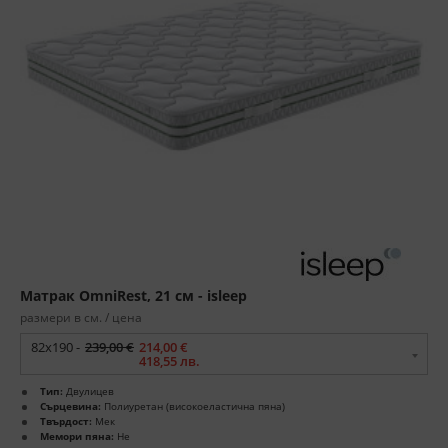
Матрак OmniRest, 21 см - isleep
размери в см. / цена
82x190 -
239,00 €
214,00 €
418,55 лв.
Тип:
Двулицев
Сърцевина:
Полиуретан (високоеластична пяна)
Твърдост:
Мек
Мемори пяна:
Не