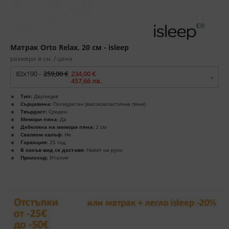
Матрак Orto Relax, 20 см - isleep
размери в см. / цена
82x190 -
259,00 €
234,00 €
457,66 лв.
Тип:
Двулицев
Сърцевина:
Полиуретан (високоеластична пяна)
Твърдост:
Среден
Мемори пяна:
Да
Дебелина на мемори пяна:
2 см
Сваляем калъф:
Не
Гаранция:
25 год.
В какъв вид се доставя:
Навит на руло
Произход:
Италия