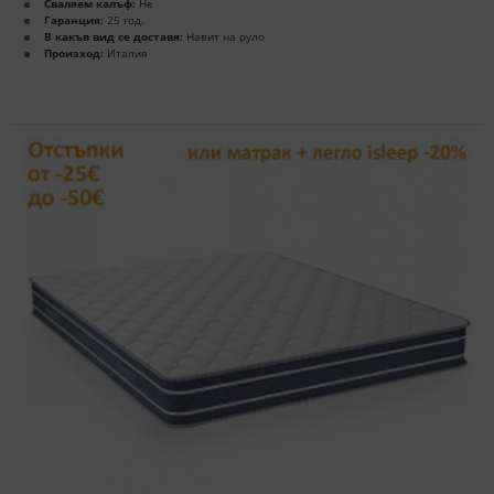
Сваляем калъф:
Не
Гаранция:
25 год.
В какъв вид се доставя:
Навит на руло
Произход:
Италия