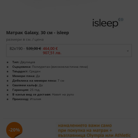
Матрак Galaxy, 30 см - isleep
размери в см. / цена
82x190 -
539,00 €
464,00 €
907,51 лв.
Тип:
Двулицев
Сърцевина:
Полиуретан (високоеластична пяна)
Твърдост:
Среден
Мемори пяна:
Да
Дебелина на мемори пяна:
7 см
Сваляем калъф:
Да
Гаранция:
25 год.
В какъв вид се доставя:
Навит на руло
Произход:
Италия
-20%