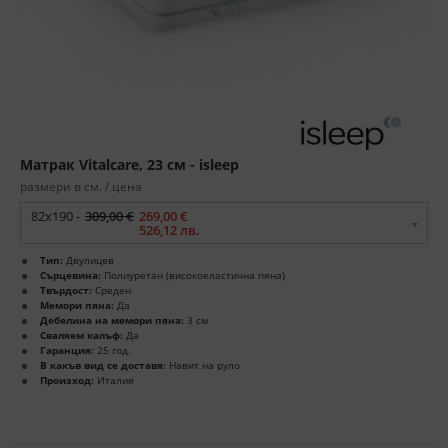
Матрак Vitalcare, 23 см - isleep
размери в см. / цена
82x190 -
309,00 €
269,00 €
526,12 лв.
Тип:
Двулицев
Сърцевина:
Полиуретан (високоеластична пяна)
Твърдост:
Среден
Мемори пяна:
Да
Дебелина на мемори пяна:
3 см
Сваляем калъф:
Да
Гаранция:
25 год.
В какъв вид се доставя:
Навит на руло
Произход:
Италия