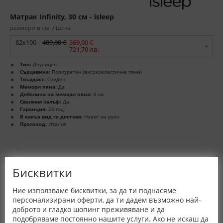
Матрак Infinity, 30 см - isleep
размери в см. / цена
82x190 -
409,00 €
369,00 €
721,70 лв.
Тип:
Двулицев
Сърцевина:
Полиуретан (високоеластична пяна)
Твърдост:
Среден
Мемори пяна:
Да
Дебелина на мемори пяна:
3 см
Сваляем калъф:
Да
Гаранция:
25 год.
В какъв вид се доставя:
Навит на руло
Произход:
Италия
Бисквитки
Ние използваме бисквитки, за да ти поднасяме
персонализирани оферти, да ти дадем възможно най-
доброто и гладко шопинг преживяване и да
подобряваме постоянно нашите услуги. Ако не искаш да