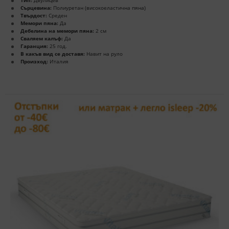
Сърцевина:
Полиуретан (високоеластична пяна)
Твърдост:
Среден
Мемори пяна:
Да
Дебелина на мемори пяна:
2 см
Сваляем калъф:
Да
Гаранция:
25 год.
В какъв вид се доставя:
Навит на руло
Произход:
Италия