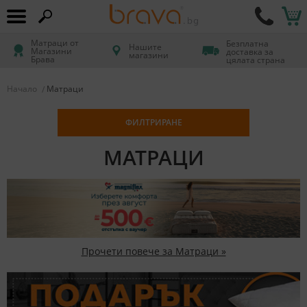
Матраци от
Безплатна
Нашите
Магазини
доставка за
магазини
Брава
цялата страна
Начало
Матраци
ФИЛТРИРАНЕ
МАТРАЦИ
Прочети повече за Матраци »