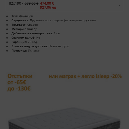
82x190 -
539,00 €
474,00 €
927,06 лв.
Тип:
Двулицев
Сърцевина:
Пружинни покет спринг (пакетирани пружини)
Твърдост:
Среден
Мемори пяна:
Да
Дебелина на мемори пяна:
1 см
Сваляем калъф:
Не
Гаранция:
25 год.
В какъв вид се доставя:
Навит на руло
Произход:
Испания