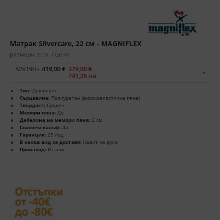
Матрак Silvercare, 22 см - MAGNIFLEX
размери в см. / цена
82x190 -
419,00 €
379,00 €
741,26 лв.
Тип:
Двулицев
Сърцевина:
Полиуретан (високоеластична пяна)
Твърдост:
Среден
Мемори пяна:
Да
Дебелина на мемори пяна:
2 см
Сваляем калъф:
Да
Гаранция:
25 год.
В какъв вид се доставя:
Навит на руло
Произход:
Италия