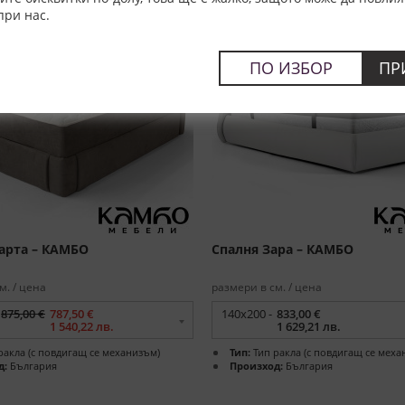
при нас.
ПО ИЗБОР
ПР
арта – КАМБО
Спалня Зара – КАМБО
м. / цена
размери в см. / цена
875,00 €
787,50 €
140x200 -
833,00 €
1 540,22 лв.
1 629,21 лв.
ракла (с повдигащ се механизъм)
Тип:
Тип ракла (с повдигащ се меха
д:
България
Произход:
България