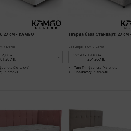
, 27 см - КАМБО
Твърда база Стандарт, 27 см
м. / цена
размери в см. / цена
154,00 €
72x190 -
130,00 €
301,20 лв.
254,26 лв.
френско (Хотелско)
Тип:
Тип френско (Хотелско)
д:
България
Произход:
България