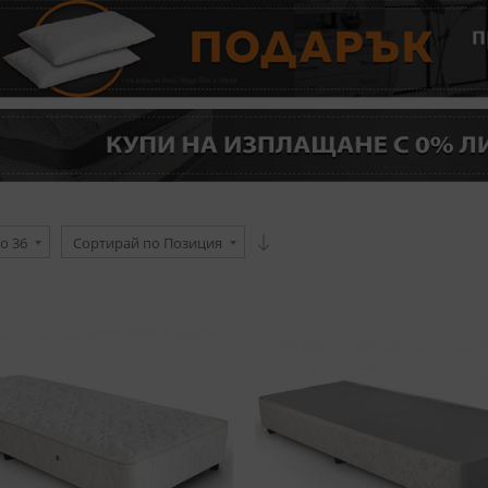
о 36
Сортирай по Позиция