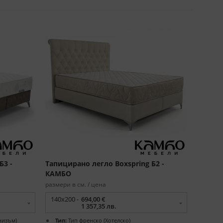
Б3 -
Тапицирано легло Boxspring Б2 -
КАМБО
размери в см. / цена
140x200 -
694,00 €
1 357,35 лв.
низъм)
Тип:
Тип френско (Хотелско)