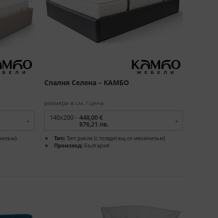
Спалня Селена – КАМБО
размери в см. / цена
140x200 -
448,00 €
876,21 лв.
низъм)
Тип:
Тип ракла (с повдигащ се механизъм)
Произход:
България