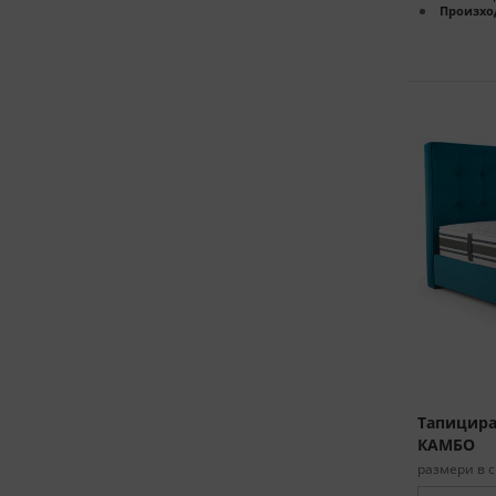
Произхо
Тапициран
КАМБО
размери в с