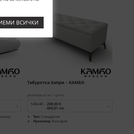
ИЕМИ ВСИЧКИ
Табуреткa Капри – КАМБО
размери в см. / цена
140x40 -
208,00 €
406,81 лв.
низъм)
Тип:
Стандартни
Произход:
България