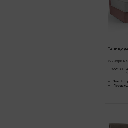
Тапицира
размери в с
82x190 -
Тип:
Тип 
Произхо