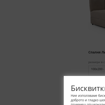
Спалня Л
размери в с
100x200 -
Тип:
Тип 
Произхо
Бисквитк
Ние използваме биск
доброто и гладко шо
приемеш опционалнит