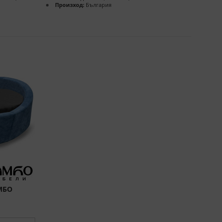
Произход:
България
АМБО