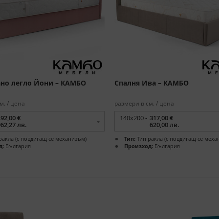
но легло Йони – КАМБО
Спалня Ива – КАМБО
м. / цена
размери в см. / цена
492,00 €
140x200 -
317,00 €
962,27 лв.
620,00 лв.
ракла (с повдигащ се механизъм)
Тип:
Тип ракла (с повдигащ се меха
д:
България
Произход:
България