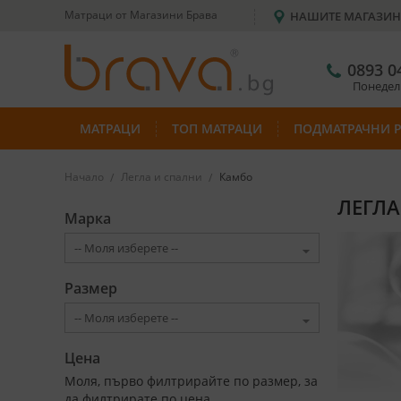
Матраци от Магазини Брава
НАШИТЕ МАГАЗИ
0893 0
Понеделн
МАТРАЦИ
ТОП МАТРАЦИ
ПОДМАТРАЧНИ 
Начало
Легла и спални
Камбо
ЛЕГЛА
Марка
Размер
Цена
Моля, първо филтрирайте по размер, за
да филтрирате по цена.