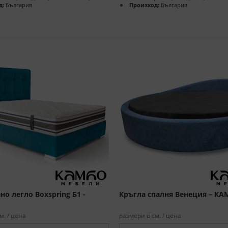
д:
България
Произход:
България
о легло Boxspring Б1 -
Кръгла спалня Венеция – К
м. / цена
размери в см. / цена