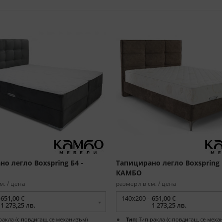
о легло Boxspring Б4 -
Тапицирано легло Boxspring 
КАМБО
м. / цена
размери в см. / цена
651,00 €
140x200 -
651,00 €
1 273,25 лв.
1 273,25 лв.
ракла (с повдигащ се механизъм)
Тип:
Тип ракла (с повдигащ се меха