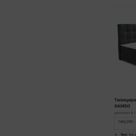
Тапициран
КАМБО
размери в с
140x200 -
Тип:
Тип 