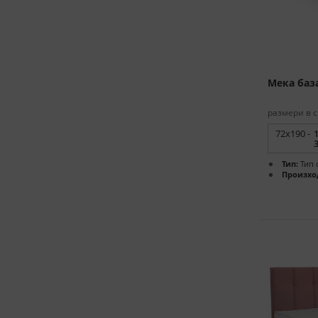
Мека база
размери в с
72x190 -
Тип:
Тип 
Произхо