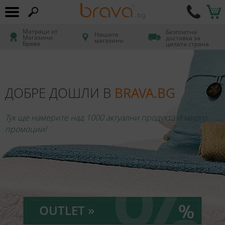
Матраци от
Безплатна
Нашите
Магазини
доставка за
магазини
Брава
цялата страна
ДОБРЕ ДОШЛИ В
BRAVA.BG
Тук ще намерите над 1000 актуални продукта и много
промоции!
OUTLET »