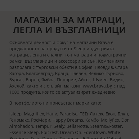
МАГАЗИН ЗА МАТРАЦИ,
ЛЕГЛА И ВЪЗГЛАВНИЦИ
Основната дейност и фокус на магазини Brava е
предлагането на продукти от Sleep индустрията -
матраци, легла и спални, топ матраци и подматрачни
рамки, възглавници и аксесоари за сън. Компанията
разполага с търговски обекти в София, Пловдив, Стара
Загора, Благоевград, Враца, Плевен, Велико Търново,
Бургас, Варна, Ямбол, Поморие, Айтос, Шумен, Видин,
Ахелой, както и с онлайн магазин www.brava.bg с над
1000 продукта, които се актуализират ежедневно.
В портфолиото ни присъстват марки като:
Isleep, Magniflex, Нани, Paradise, TED, Латекс Екон, Блян,
Геномакс, РосМари, Happy Dreams, Камбо, Mollyflex, Don
Almohadon, Tempur, Sealy, BellaNotte, Stearns&Foster,
Essence Sleep, Epicrest, Dream On, EdenDown, White
Boutique
,
Felis, Dormia, Technogel, B-Sensible, Velfont.