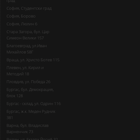
град
София, Студентски град
София, Борово
София, Люлин 6
Стара Загора, бул. Цар
Симеон Велики 157
Благоевград, ул.Иван
Михайлов 58Г
Враца, ул. Христо Ботев 115
Плевен, ул. Кирил и
Методий 18
Пловдив, ул. Победа 26
Бургас, бул. Демокрация,
блок 128
Бургас - склад, ул. Одрин 116
Бургас, ж.к. Меден Рудник
381
Варна, бул. Владислав
Варненчик 73
Видин, ул. Екзарх Йосиф 32