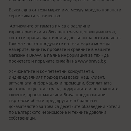
Всяка една от тези марки има международно признати
сертификати за качество.
Артикулите от гамата им са с различни
характеристики и обхващат голям ценови диапазон,
което ги прави адаптивни и достъпни за всеки клиент.
Голяма част от продуктите на тези марки може да
намерите, видите, пробвате и сравните в нашите
магазини BRAVA, а пълна информация за тях - да
прочетете и поръчате онлайн на www.brava.bg
Усмихнатите и компетентни консултанти,
индивидуалният подход към всеки наш клиент,
актуалната информация и промоции, безплатната
доставка в цялата страна, подаръците и постоянните
клиенти, правят магазини Brava предпочитани
търговски обекти пред другите в бранша и
доказателство за това са десетките обзаведени хотели
по Българското черноморие и техните доволни
собственици.