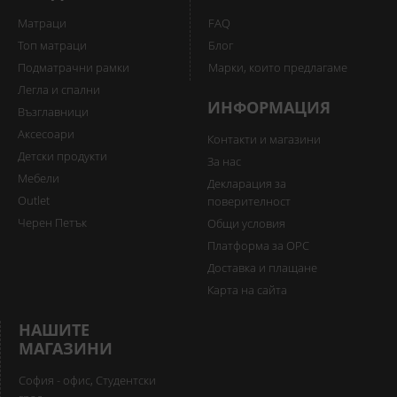
Матраци
FAQ
Топ матраци
Блог
Подматрачни рамки
Марки, които предлагаме
Легла и спални
ИНФОРМАЦИЯ
Възглавници
Аксесоари
Контакти и магазини
Детски продукти
За нас
Мебели
Декларация за
Outlet
поверителност
Черен Петък
Общи условия
Платформа за ОРС
Доставка и плащане
Карта на сайта
НАШИТЕ
МАГАЗИНИ
София - офис, Студентски