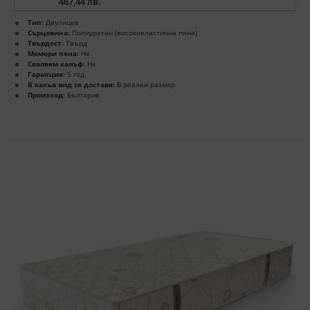
467,44 лв.
Тип:
Двулицев
Сърцевина:
Полиуретан (високоеластична пяна)
Твърдост:
Твърд
Мемори пяна:
Не
Сваляем калъф:
Не
Гаранция:
5 год.
В какъв вид се доставя:
В реален размер
Произход:
България