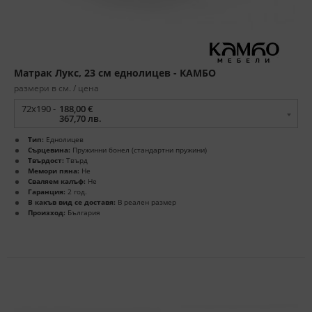
Матрак Лукс, 23 см еднолицев - КАМБО
размери в см. / цена
72x190 -
188,00 €
367,70 лв.
Тип:
Еднолицев
Сърцевина:
Пружинни бонел (стандартни пружини)
Твърдост:
Твърд
Мемори пяна:
Не
Сваляем калъф:
Не
Гаранция:
2 год.
В какъв вид се доставя:
В реален размер
Произход:
България