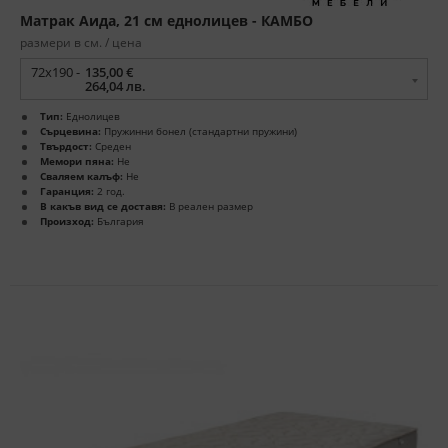
Матрак Аида, 21 см еднолицев - КАМБО
размери в см. / цена
72x190 -
135,00 €
264,04 лв.
Тип:
Еднолицев
Сърцевина:
Пружинни бонел (стандартни пружини)
Твърдост:
Среден
Мемори пяна:
Не
Сваляем калъф:
Не
Гаранция:
2 год.
В какъв вид се доставя:
В реален размер
Произход:
България