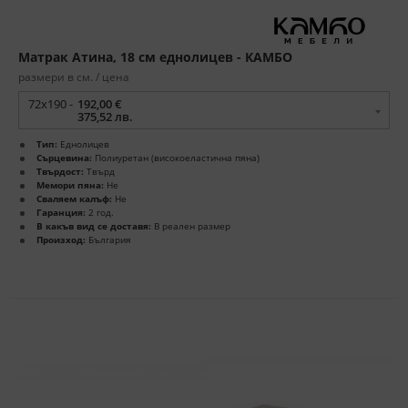
Матрак Атина, 18 см еднолицев - КАМБО
размери в см. / цена
72x190 -
192,00 €
375,52 лв.
Тип:
Еднолицев
Сърцевина:
Полиуретан (високоеластична пяна)
Твърдост:
Твърд
Мемори пяна:
Не
Сваляем калъф:
Не
Гаранция:
2 год.
В какъв вид се доставя:
В реален размер
Произход:
България