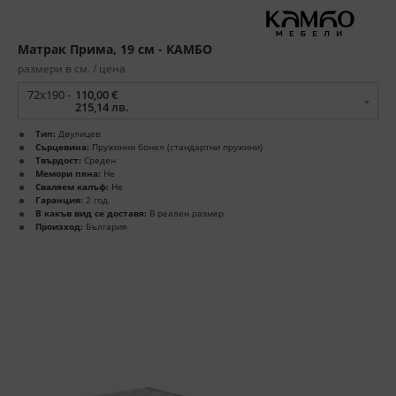
Матрак Прима, 19 см - КАМБО
размери в см. / цена
72x190 -
110,00 €
215,14 лв.
Тип:
Двулицев
Сърцевина:
Пружинни бонел (стандартни пружини)
Твърдост:
Среден
Мемори пяна:
Не
Сваляем калъф:
Не
Гаранция:
2 год.
В какъв вид се доставя:
В реален размер
Произход:
България