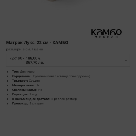
Матрак Лукс, 22 см - КАМБО
размери в см. / цена
72x190 -
188,00 €
367,70 лв.
Тип:
Двулицев
Сърцевина:
Пружинни бонел (стандартни пружини)
Твърдост:
Среден
Мемори пяна:
Не
Сваляем калъф:
Не
Гаранция:
2 год.
В какъв вид се доставя:
В реален размер
Произход:
България