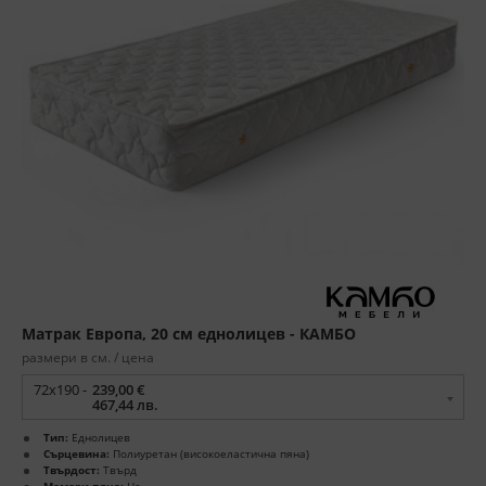
Матрак Европа, 20 см еднолицев - КАМБО
размери в см. / цена
72x190 -
239,00 €
467,44 лв.
Тип:
Еднолицев
Сърцевина:
Полиуретан (високоеластична пяна)
Твърдост:
Твърд
Мемори пяна:
Не