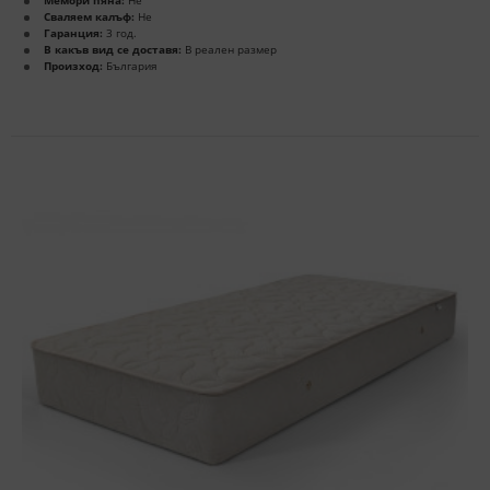
Сваляем калъф:
Не
Гаранция:
3 год.
В какъв вид се доставя:
В реален размер
Произход:
България