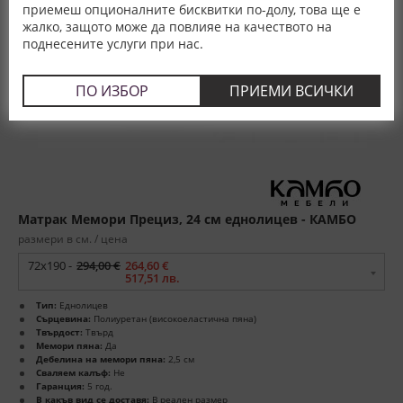
приемеш опционалните бисквитки по-долу, това ще е
жалко, защото може да повлияе на качеството на
поднесените услуги при нас.
ПО ИЗБОР
ПРИЕМИ ВСИЧКИ
Матрак Мемори Прециз, 24 см еднолицев - КАМБО
размери в см. / цена
72x190 -
294,00 €
264,60 €
517,51 лв.
Тип:
Еднолицев
Сърцевина:
Полиуретан (високоеластична пяна)
Твърдост:
Твърд
Мемори пяна:
Да
Дебелина на мемори пяна:
2,5 см
Сваляем калъф:
Не
Гаранция:
5 год.
В какъв вид се доставя:
В реален размер