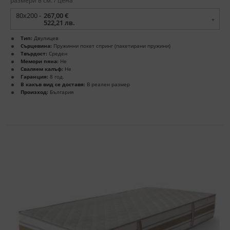
размери в см. / цена
80x200 -
267,00 €
522,21 лв.
Тип:
Двулицев
Сърцевина:
Пружинни покет спринг (пакетирани пружини)
Твърдост:
Среден
Мемори пяна:
Не
Сваляем калъф:
Не
Гаранция:
8 год.
В какъв вид се доставя:
В реален размер
Произход:
България