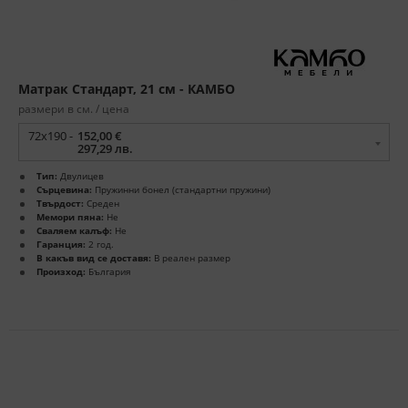
Матрак Стандарт, 21 см - КАМБО
размери в см. / цена
72x190 -
152,00 €
297,29 лв.
Тип:
Двулицев
Сърцевина:
Пружинни бонел (стандартни пружини)
Твърдост:
Среден
Мемори пяна:
Не
Сваляем калъф:
Не
Гаранция:
2 год.
В какъв вид се доставя:
В реален размер
Произход:
България