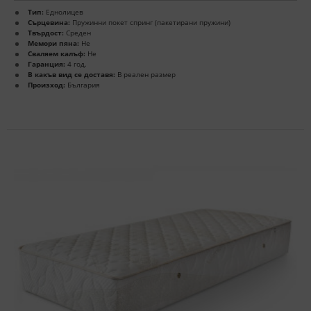
Тип:
Еднолицев
Сърцевина:
Пружинни покет спринг (пакетирани пружини)
Твърдост:
Среден
Мемори пяна:
Не
Сваляем калъф:
Не
Гаранция:
4 год.
В какъв вид се доставя:
В реален размер
Произход:
България