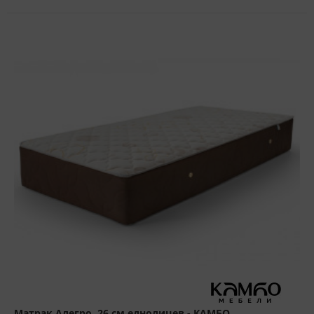
Матрак Алегро, 26 см еднолицев - КАМБО