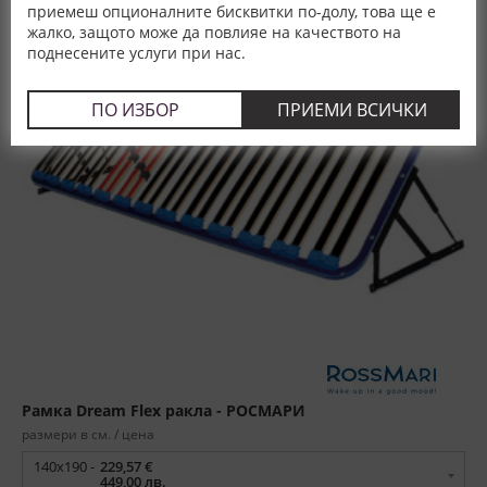
приемеш опционалните бисквитки по-долу, това ще е
жалко, защото може да повлияе на качеството на
поднесените услуги при нас.
ПО ИЗБОР
ПРИЕМИ ВСИЧКИ
Рамка Dream Flex ракла - РОСМАРИ
размери в см. / цена
140x190 -
229,57 €
449,00 лв.