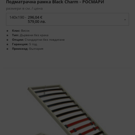
Подматрачна рамка Black Charm - РОСМАРИ
размери в см. / цена
140x190 -
296,04 €
579,00 лв.
Клас:
Висок
Тип:
Дървени без крака
Опции:
Стандартни без повдигане
Гаранция:
5 год.
Произход:
България