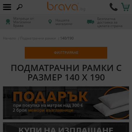
Матраци от
Безплатна
Нашите
Магазини
доставка за
магазини
Брава
цялата страна
Начало
Подматрачни рамки
140/190
ФИЛТРИРАНЕ
ПОДМАТРАЧНИ РАМКИ С
РАЗМЕР 140 X 190