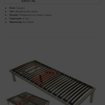
639,01 лв.
Клас:
Среден
Тип:
Дървени без крака
Опции:
Повдигане на глава и крака
Гаранция:
4 год.
Произход:
България