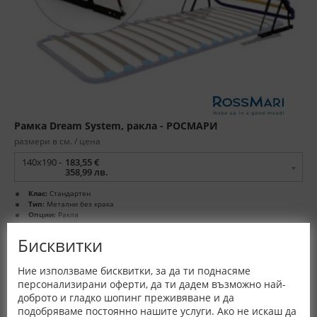
Рамка Dream System, ракла - РОСМАРИ
размери в см. / цена
140x190 -
183,55 €
358,99 лв.
Клас:
Стандартен
Тип:
Метални без крака
Опции:
Ракла
Гаранция:
3 год.
Произход:
България
Бисквитки
Ние използваме бисквитки, за да ти поднасяме
персонализирани оферти, да ти дадем възможно най-
доброто и гладко шопинг преживяване и да
подобряваме постоянно нашите услуги. Ако не искаш да