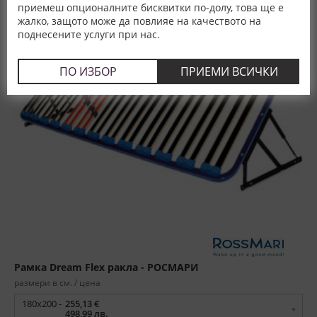
приемеш опционалните бисквитки по-долу, това ще е
жалко, защото може да повлияе на качеството на
поднесените услуги при нас.
ПО ИЗБОР
ПРИЕМИ ВСИЧКИ
Рамка Dream Flex ракла - РОСМАРИ
размери в см. / цена
180x200 -
255,13 €
498,99 лв.