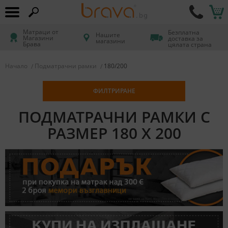
Матраци от
Безплатна
Нашите
Магазини
доставка за
магазини
Брава
цялата страна
Начало
Подматрачни рамки
180/200
ФИЛТРИРАНЕ
ПОДМАТРАЧНИ РАМКИ С
РАЗМЕР 180 X 200