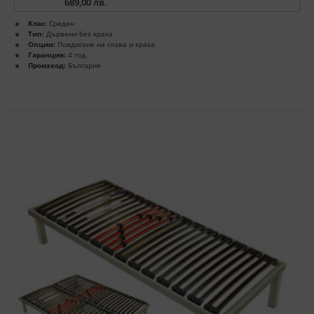
689,00 лв.
Клас:
Среден
Тип:
Дървени без крака
Опции:
Повдигане на глава и крака
Гаранция:
4 год.
Произход:
България