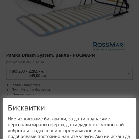
Рамка Dream System, ракла - РОСМАРИ
размери в см. / цена
180x200 -
229,57 €
449,00 лв.
Клас:
Стандартен
Тип:
Метални без крака
Опции:
Ракла
Гаранция:
3 год.
Произход:
България
Бисквитки
Ние използваме бисквитки, за да ти поднасяме
персонализирани оферти, да ти дадем възможно най-
доброто и гладко шопинг преживяване и да
подобряваме постоянно нашите услуги. Ако не искаш да