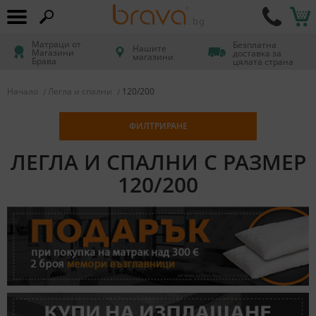
Матраци от
Безплатна
Нашите
Магазини
доставка за
магазини
Брава
цялата страна
Начало
Легла и спални
120/200
ФИЛТРИРАНЕ
ЛЕГЛА И СПАЛНИ С РАЗМЕР
120/200