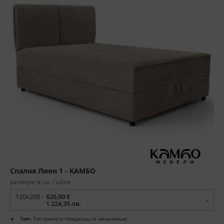
Спалня Лион 1 - КАМБО
размери в см. / цена
120x200 -
626,00 €
1 224,35 лв.
Тип:
Тип ракла (с повдигащ се механизъм)