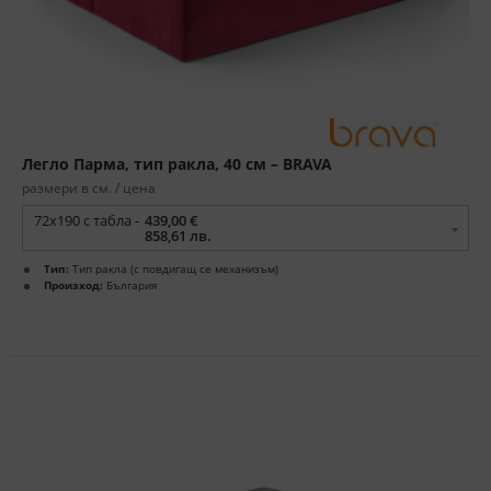
Легло Парма, тип ракла, 40 см – BRAVA
размери в см. / цена
72x190 с табла -
439,00 €
858,61 лв.
Тип:
Тип ракла (с повдигащ се механизъм)
Произход:
България