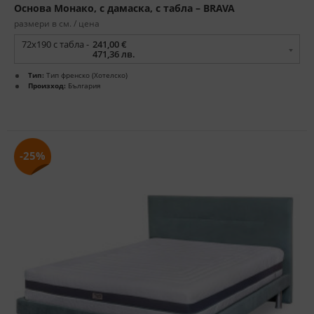
Основа Монако, с дамаска, с табла – BRAVA
размери в см. / цена
72x190 с табла -
241,00 €
471,36 лв.
Тип:
Тип френско (Хотелско)
Произход:
България
-25%