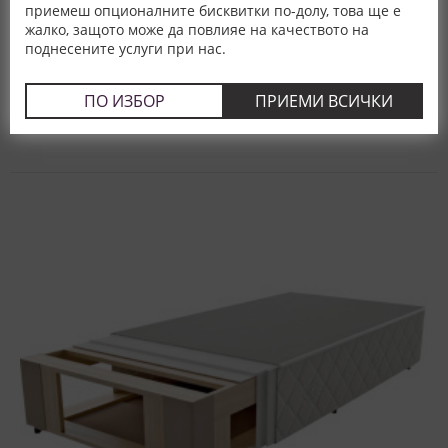
120x200 -
182,00 €
приемеш опционалните бисквитки по-долу, това ще е
355,96 лв.
жалко, защото може да повлияе на качеството на
поднесените услуги при нас.
Клас:
Среден
Тип:
Метални с крака
Опции:
Стандартни без повдигане
Гаранция:
3 год.
ПО ИЗБОР
ПРИЕМИ ВСИЧКИ
Произход:
България