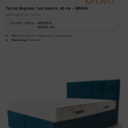
Легло Верона, тип ракла, 40 см – BRAVA
размери в см. / цена
72x190 с табла -
439,00 €
858,61 лв.
Тип:
Тип ракла (с повдигащ се механизъм)
Произход:
България