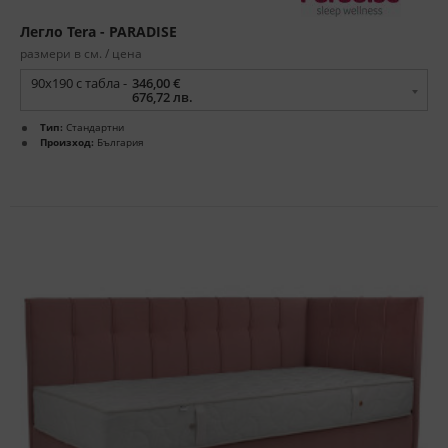
Легло Tera - PARADISE
размери в см. / цена
90x190 с табла -
346,00 €
676,72 лв.
Тип:
Стандартни
Произход:
България