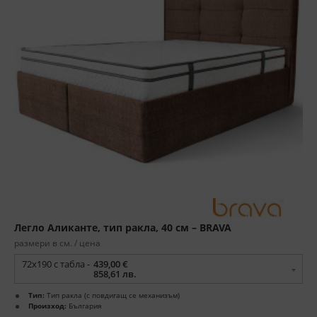
Легло Аликанте, тип ракла, 40 см – BRAVA
размери в см. / цена
72x190 с табла -
439,00 €
858,61 лв.
Тип:
Тип ракла (с повдигащ се механизъм)
Произход:
България