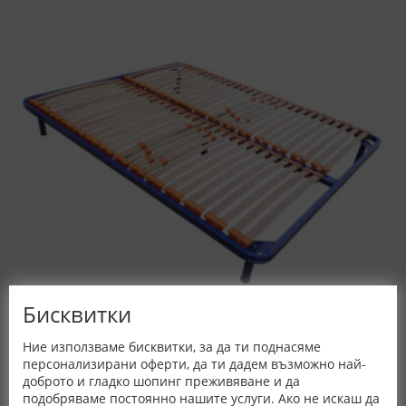
Бисквитки
Ние използваме бисквитки, за да ти поднасяме
Метално ламелно легло Лукс - НАНИ
персонализирани оферти, да ти дадем възможно най-
доброто и гладко шопинг преживяване и да
размери в см. / цена
подобряваме постоянно нашите услуги. Ако не искаш да