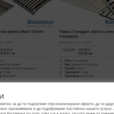
чна рамка Black Charm -
Рамка Стандарт, ракла с амо
И
РОСМАРИ
м. / цена
размери в см. / цена
219,35 €
120x200 -
157,99 €
429,01 лв.
309,00 лв.
ок
Клас:
Стандартен
ени без крака
Тип:
Дървени без крака
тандартни без повдигане
Опции:
Ракла
я:
5 год.
Гаранция:
3 год.
д:
България
Произход:
България
и
витки, за да ти поднасяме персонализирани оферти, да ти дад
пинг преживяване и да подобряваме постоянно нашите услуги. 
е бисквитки по-долу, това ще е жалко, защото може да повлия