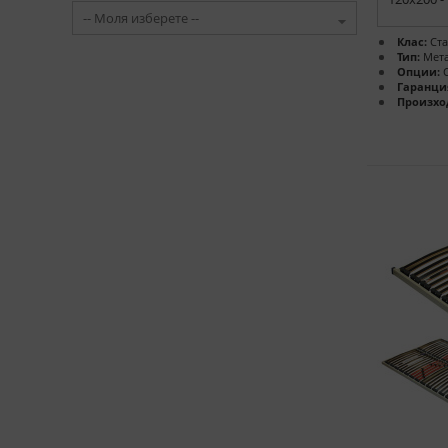
Клас:
Ста
Тип:
Мета
Опции:
С
Гаранци
Произхо