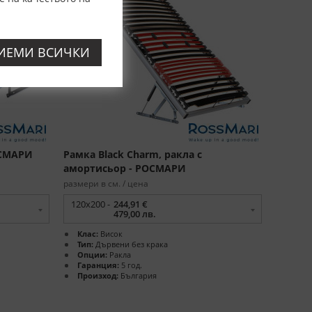
ИЕМИ ВСИЧКИ
ОСМАРИ
Рамка Black Charm, ракла с
амортисьор - РОСМАРИ
размери в см. / цена
120x200 -
244,91 €
479,00 лв.
Клас:
Висок
Тип:
Дървени без крака
Опции:
Ракла
Гаранция:
5 год.
Произход:
България