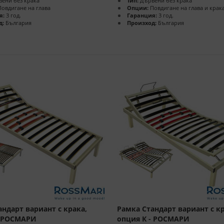
ени без крака
Тип:
Дървени без крака
овдигане на глава
Опции:
Повдигане на глава и крак
я:
3 год.
Гаранция:
3 год.
д:
България
Произход:
България
андарт вариант с крака,
Рамка Стандарт вариант с кр
- РОСМАРИ
опция К - РОСМАРИ