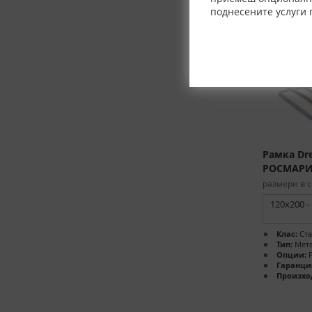
поднесените услуги 
Рамка Dre
РОСМАР
размери в с
120x200 -
Клас:
Ста
Тип:
Мета
Опции:
Р
Гаранци
Произхо