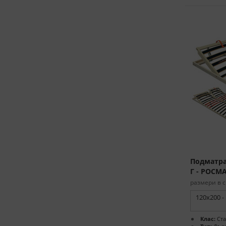
Подматра
Г - РОСМ
размери в с
120x200 -
Клас:
Ста