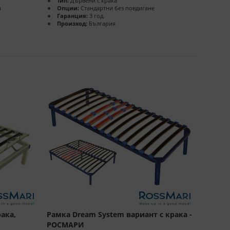
Тип:
Дървени с крака
а
Опции:
Стандартни без повдигане
Гаранция:
3 год.
Произход:
България
ака,
Рамка Dream System вариант с крака -
РОСМАРИ