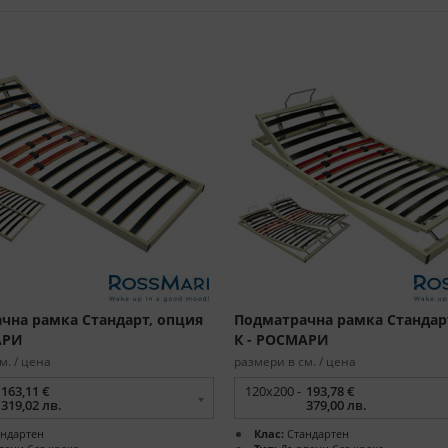
чна рамка Стандарт, опция
Подматрачна рамка Стандар
АРИ
К - РОСМАРИ
м. / цена
размери в см. / цена
163,11 €
120x200 -
193,78 €
319,02 лв.
379,00 лв.
ндартен
Клас:
Стандартен