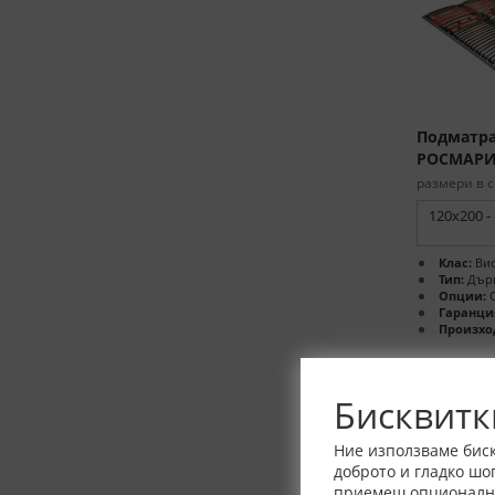
Подматра
РОСМАР
размери в с
120x200 -
Клас:
Вис
Тип:
Дърв
Опции:
С
Гаранци
Произхо
Бисквитк
Ние използваме биск
доброто и гладко шо
приемеш опционалнит