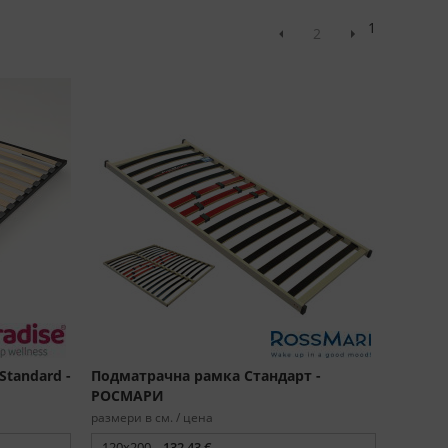
1
2
tandard -
Подматрачна рамка Стандарт -
РОСМАРИ
размери в см. / цена
120x200 -
132,43 €