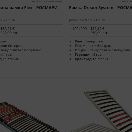
чна рамка Flex - РОСМАРИ
Рамка Dream System - РОСМ
м. / цена
размери в см. / цена
168,21 €
120x200 -
132,42 €
328,99 лв.
258,99 лв.
ден
Клас:
Стандартен
ени без крака
Тип:
Метални без крака
тандартни без повдигане
Опции:
Стандартни без повдигане
я:
4 год.
Гаранция:
3 год.
д:
България
Произход:
България