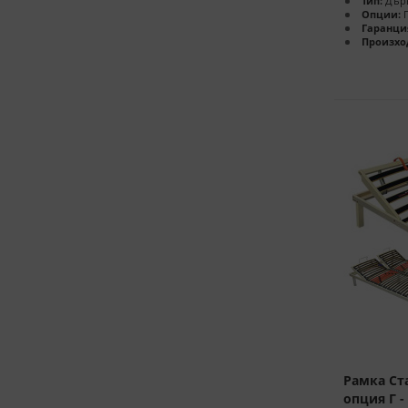
Тип:
Дърв
Опции:
П
Гаранци
Произхо
Рамка Ст
опция Г 