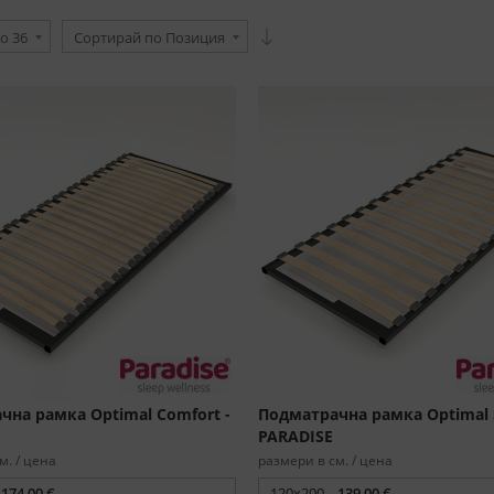
о 36
Сортирай по Позиция
чна рамка Optimal Comfort -
Подматрачна рамка Optimal S
PARADISE
м. / цена
размери в см. / цена
174,00 €
120x200 -
139,00 €