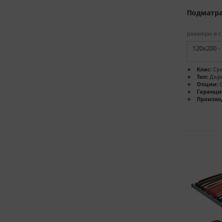
Подматра
размери в с
120x200 -
Клас:
Сре
Тип:
Дърв
Опции:
С
Гаранци
Произхо