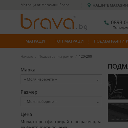
Матраци от Магазини Брава
НАШИТЕ МАГАЗИ
0893 0
Понеделн
МАТРАЦИ
ТОП МАТРАЦИ
ПОДМАТРАЧНИ 
Начало
Подматрачни рамки
120/200
ПОДМА
Марка
Размер
Цена
Моля, първо филтрирайте по размер, за
да филтрирате по цена.