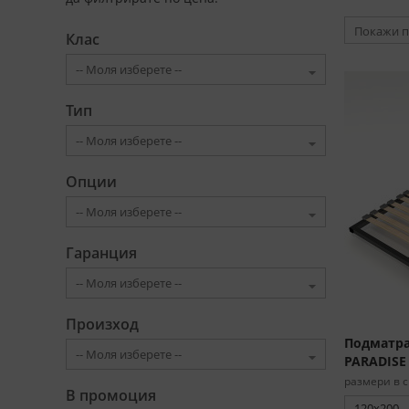
Покажи п
Клас
Тип
Опции
Гаранция
Произход
Подматра
PARADISE
размери в с
В промоция
120x200 -