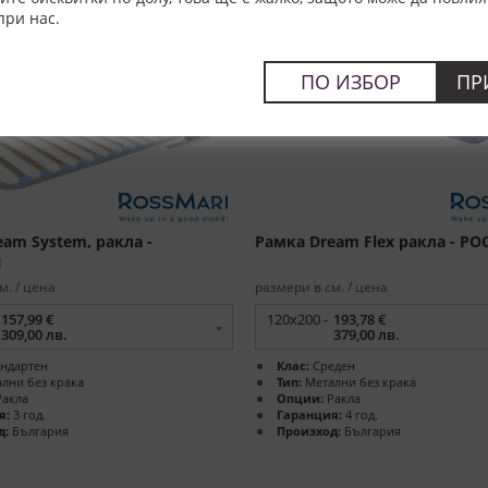
при нас.
ПО ИЗБОР
ПР
am System, ракла -
Рамка Dream Flex ракла - Р
И
м. / цена
размери в см. / цена
157,99 €
120x200 -
193,78 €
309,00 лв.
379,00 лв.
ндартен
Клас:
Среден
лни без крака
Тип:
Метални без крака
акла
Опции:
Ракла
я:
3 год.
Гаранция:
4 год.
д:
България
Произход:
България