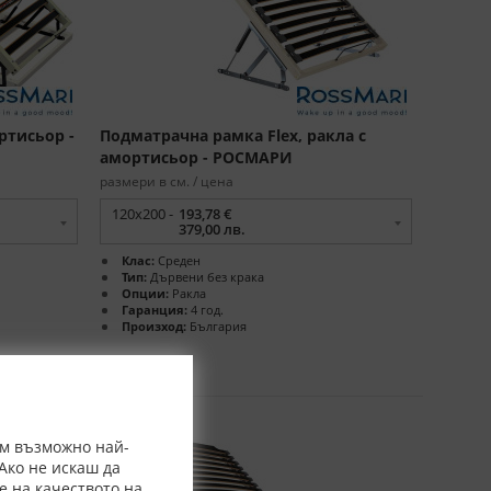
ртисьор -
Подматрачна рамка Flex, ракла с
амортисьор - РОСМАРИ
размери в см. / цена
120x200 -
193,78 €
379,00 лв.
Клас:
Среден
Тип:
Дървени без крака
Опции:
Ракла
Гаранция:
4 год.
Произход:
България
ем възможно най-
Ако не искаш да
е на качеството на