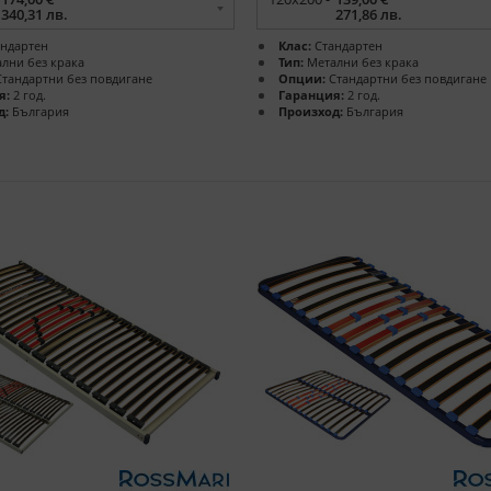
340,31 лв.
271,86 лв.
ндартен
Клас:
Стандартен
лни без крака
Тип:
Метални без крака
тандартни без повдигане
Опции:
Стандартни без повдигане
я:
2 год.
Гаранция:
2 год.
д:
България
Произход:
България