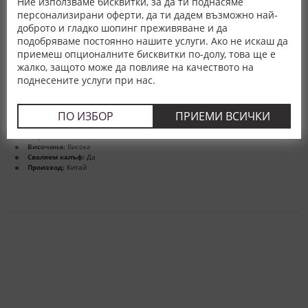
Ние използваме бисквитки, за да ти поднасяме
персонализирани оферти, да ти дадем възможно най-
доброто и гладко шопинг преживяване и да
подобряваме постоянно нашите услуги. Ако не искаш да
приемеш опционалните бисквитки по-долу, това ще е
Възглавница Memogel Antistress Air - DORMIA
жалко, защото може да повлияе на качеството на
размери в см. / цена
поднесените услуги при нас.
60x40x12.5 -
81,00 €
158,42 лв.
ПО ИЗБОР
ПРИЕМИ ВСИЧКИ
Пълнеж:
Гел и мемори
Форма:
Без анатомична извивка
Височина:
Висока
Сваляем калъф:
Да
Произход:
Китай