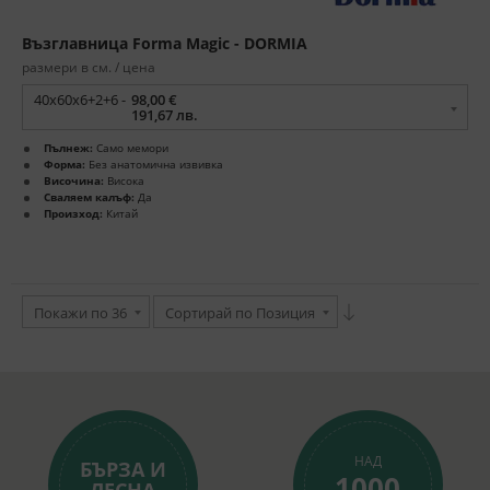
Възглавница Forma Magic - DORMIA
размери в см. / цена
40x60x6+2+6 -
98,00 €
191,67 лв.
Пълнеж:
Само мемори
Форма:
Без анатомична извивка
Височина:
Висока
Сваляем калъф:
Да
Произход:
Китай
Покажи по 36
Сортирай по Позиция
НАД
БЪРЗА И
1000