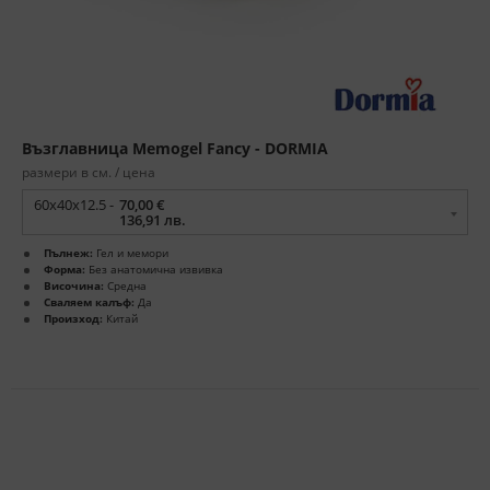
Възглавница Memogel Fancy - DORMIA
размери в см. / цена
60x40x12.5 -
70,00 €
136,91 лв.
Пълнеж:
Гел и мемори
Форма:
Без анатомична извивка
Височина:
Средна
Сваляем калъф:
Да
Произход:
Китай