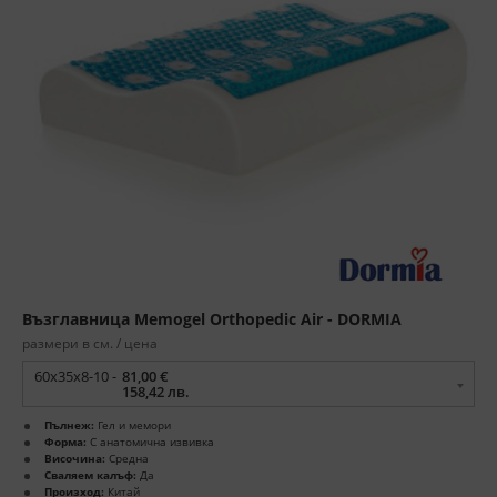
Възглавница Memogel Orthopedic Air - DORMIA
размери в см. / цена
60x35x8-10 -
81,00 €
158,42 лв.
Пълнеж:
Гел и мемори
Форма:
С анатомична извивка
Височина:
Средна
Сваляем калъф:
Да
Произход:
Китай