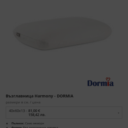
Възглавница Harmony - DORMIA
размери в см. / цена
40x60x13 -
81,00 €
158,42 лв.
Пълнеж:
Само мемори
Форма:
Без анатомична извивка