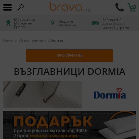
Матраци от
Безплатна
Нашите
Магазини
доставка за
магазини
Брава
цялата страна
Начало
Възглавници
Dormia
ФИЛТРИРАНЕ
ВЪЗГЛАВНИЦИ DORMIA