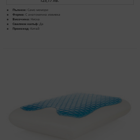
125,17 лв.
Пълнеж:
Само мемори
Форма:
С анатомична извивка
Височина:
Ниска
Сваляем калъф:
Да
Произход:
Китай