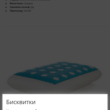
Височина:
Средна
Сваляем калъф:
Да
Произход:
Китай
Бисквитки