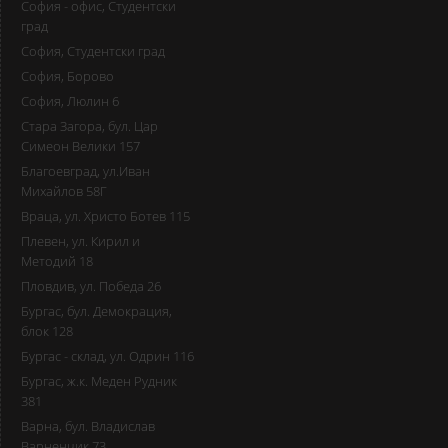
София - офис, Студентски
град
София, Студентски град
София, Борово
София, Люлин 6
Стара Загора, бул. Цар
Симеон Велики 157
Благоевград, ул.Иван
Михайлов 58Г
Враца, ул. Христо Ботев 115
Плевен, ул. Кирил и
Методий 18
Пловдив, ул. Победа 26
Бургас, бул. Демокрация,
блок 128
Бургас - склад, ул. Одрин 116
Бургас, ж.к. Меден Рудник
381
Варна, бул. Владислав
Варненчик 73