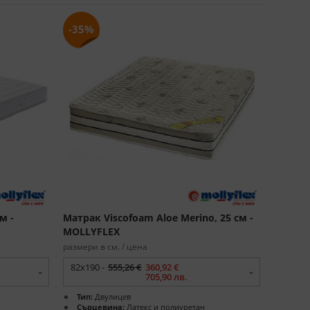
-35%
м -
Матрак Viscofoam Aloe Merino, 25 см -
MOLLYFLEX
размери в см. / цена
82x190 -
555,26 €
360,92 €
705,90 лв.
Тип:
Двулицев
Сърцевина:
Латекс и полиуретан