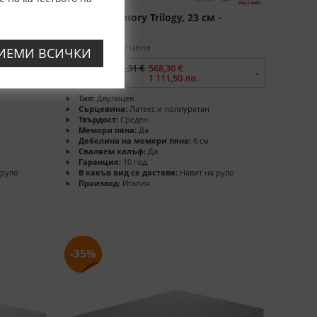
LLYFLEX
Матрак Memory Trilogy, 23 см -
MOLLYFLEX
размери в см. / цена
ИЕМИ ВСИЧКИ
82x190 -
874,31 €
568,30 €
1 111,50 лв.
Тип:
Двулицев
Сърцевина:
Латекс и полиуретан
Твърдост:
Среден
Мемори пяна:
Да
Дебелина на мемори пяна:
6 см
Сваляем калъф:
Да
Гаранция:
10 год.
 руло
В какъв вид се доставя:
Навит на руло
Произход:
Италия
-35%