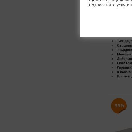
поднесените услуги 
Матрак Gi
MOLLYFL
размери в с
82x190 -
Тип:
Двул
Сърцеви
Твърдост
Мемори 
Дебелин
Сваляем
Гаранци
В какъв 
Произхо
-35%