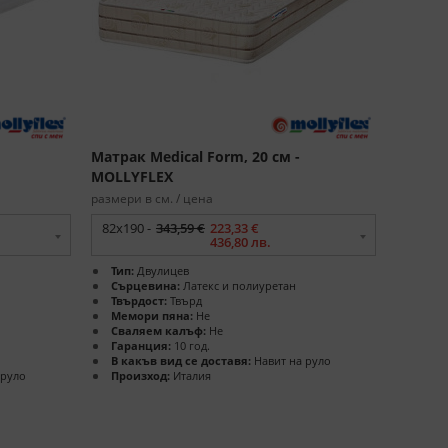
Матрак Medical Form, 20 см -
MOLLYFLEX
размери в см. / цена
82x190 -
343,59 €
223,33 €
436,80 лв.
Тип:
Двулицев
Сърцевина:
Латекс и полиуретан
Твърдост:
Твърд
Мемори пяна:
Не
Сваляем калъф:
Не
Гаранция:
10 год.
В какъв вид се доставя:
Навит на руло
 руло
Произход:
Италия