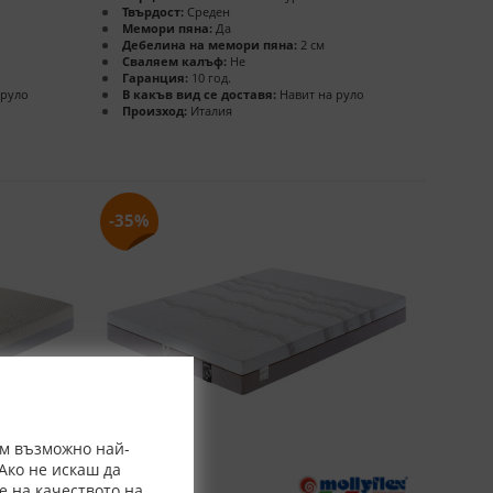
Твърдост:
Среден
Мемори пяна:
Да
Дебелина на мемори пяна:
2 см
Сваляем калъф:
Не
Гаранция:
10 год.
 руло
В какъв вид се доставя:
Навит на руло
Произход:
Италия
-35%
ем възможно най-
Ако не искаш да
е на качеството на