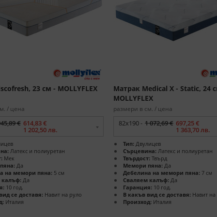
scofresh, 23 см - MOLLYFLEX
Матрак Medical X - Static, 24 с
MOLLYFLEX
м. / цена
размери в см. / цена
945,89 €
614,83 €
82x190 -
1 072,69 €
697,25 €
1 202,50 лв.
1 363,70 лв.
ицев
Тип:
Двулицев
на:
Латекс и полиуретан
Сърцевина:
Латекс и полиуретан
:
Мек
Твърдост:
Твърд
пяна:
Да
Мемори пяна:
Да
а на мемори пяна:
5 см
Дебелина на мемори пяна:
7 см
 калъф:
Да
Сваляем калъф:
Да
я:
10 год.
Гаранция:
10 год.
вид се доставя:
Навит на руло
В какъв вид се доставя:
Навит на
д:
Италия
Произход:
Италия