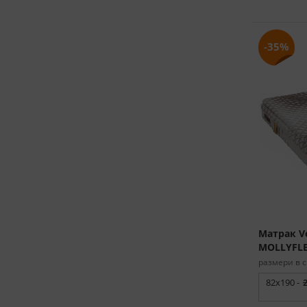
-35%
Матрак Ve
MOLLYFL
размери в с
82x190 -
2