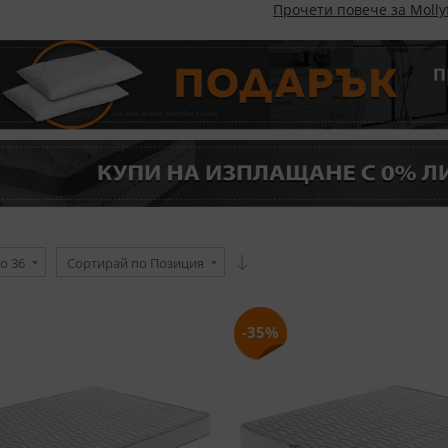
Прочети повече за Mollyf
о 36
Сортирай по Позиция
-35%