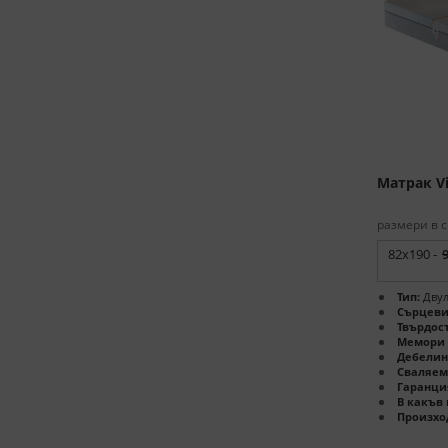
Матрак Vi
размери в с
82x190 -
Тип:
Двул
Сърцеви
Твърдост
Мемори 
Дебелин
Сваляем
Гаранци
В какъв 
Произхо