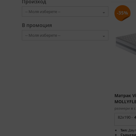
Произход
-35%
В промоция
Матрак Vi
MOLLYFL
размери в с
82x190 -
Тип:
Двул
Сърцеви