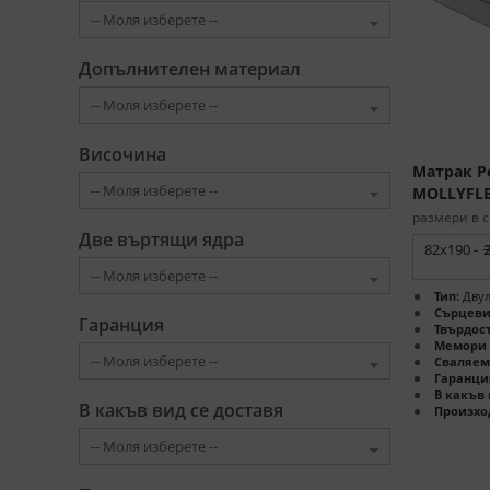
Допълнителен материал
Височина
Матрак Pol
MOLLYFL
размери в с
Две въртящи ядра
82x190 -
Тип:
Двул
Сърцеви
Гаранция
Твърдост
Мемори 
Сваляем
Гаранци
В какъв 
В какъв вид се доставя
Произхо