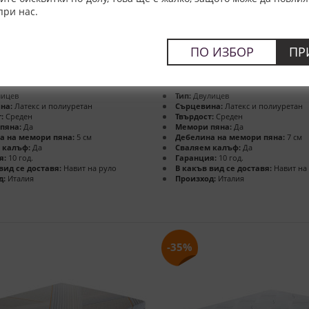
при нас.
otto Memory, 22 см -
Матрак Montreal, 22 см – MO
EX
м. / цена
размери в см. / цена
ПО ИЗБОР
ПР
555,26 €
360,92 €
82x190 -
695,36 €
451,98 €
705,90 лв.
884,00 лв.
ицев
Тип:
Двулицев
на:
Латекс и полиуретан
Сърцевина:
Латекс и полиуретан
:
Среден
Твърдост:
Среден
пяна:
Да
Мемори пяна:
Да
а на мемори пяна:
5 см
Дебелина на мемори пяна:
7 см
 калъф:
Да
Сваляем калъф:
Да
я:
10 год.
Гаранция:
10 год.
вид се доставя:
Навит на руло
В какъв вид се доставя:
Навит на
д:
Италия
Произход:
Италия
-35%