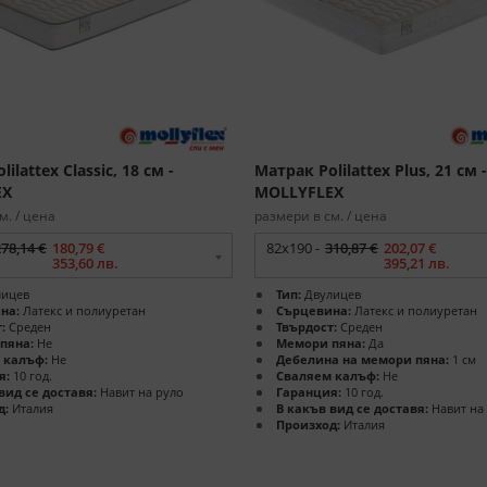
ilattex Classic, 18 см -
Матрак Polilattex Plus, 21 см -
EX
MOLLYFLEX
м. / цена
размери в см. / цена
278,14 €
180,79 €
82x190 -
310,87 €
202,07 €
353,60 лв.
395,21 лв.
ицев
Тип:
Двулицев
на:
Латекс и полиуретан
Сърцевина:
Латекс и полиуретан
:
Среден
Твърдост:
Среден
пяна:
Не
Мемори пяна:
Да
 калъф:
Не
Дебелина на мемори пяна:
1 см
я:
10 год.
Сваляем калъф:
Не
вид се доставя:
Навит на руло
Гаранция:
10 год.
д:
Италия
В какъв вид се доставя:
Навит на
Произход:
Италия