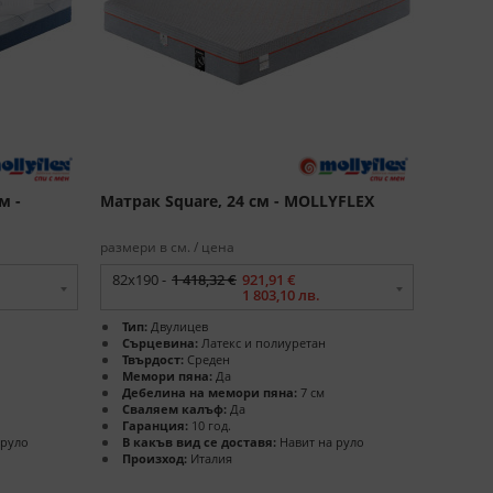
м -
Матрак Square, 24 см - MOLLYFLEX
размери в см. / цена
82x190 -
1 418,32 €
921,91 €
1 803,10 лв.
Тип:
Двулицев
Сърцевина:
Латекс и полиуретан
Твърдост:
Среден
Мемори пяна:
Да
Дебелина на мемори пяна:
7 см
Сваляем калъф:
Да
Гаранция:
10 год.
 руло
В какъв вид се доставя:
Навит на руло
Произход:
Италия