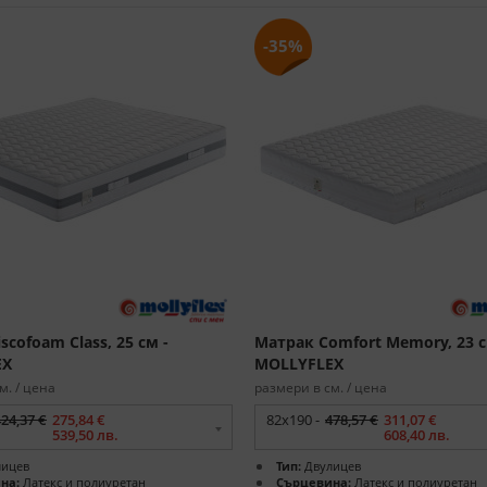
-35%
scofoam Class, 25 см -
Матрак Comfort Memory, 23 с
EX
MOLLYFLEX
м. / цена
размери в см. / цена
424,37 €
275,84 €
82x190 -
478,57 €
311,07 €
539,50 лв.
608,40 лв.
ицев
Тип:
Двулицев
на:
Латекс и полиуретан
Сърцевина:
Латекс и полиуретан