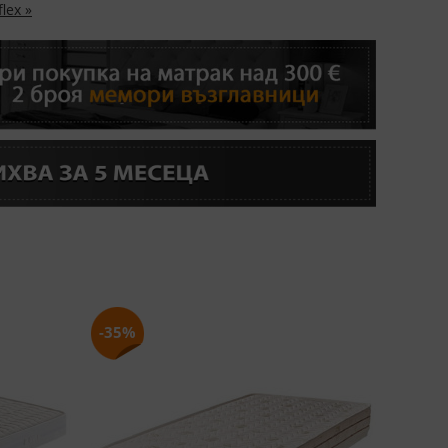
lex »
-35%