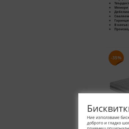
Твърдост
Мемори 
Дебелин
Сваляем
Гаранци
В какъв 
Произхо
-35%
Бисквитк
Ние използваме биск
доброто и гладко шо
приемеш опционалнит