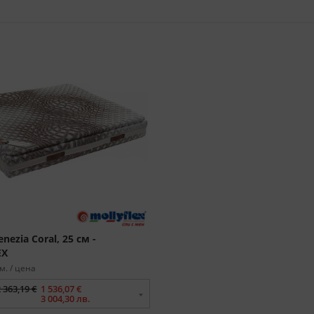
nezia Coral, 25 см -
EX
м. / цена
 363,19 €
1 536,07 €
3 004,30 лв.