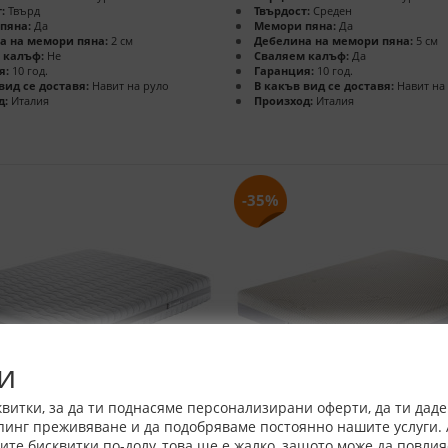
:
Твърд
Твърдост:
Среден
пяна:
Да
Мемори пяна:
Да
а на мемори пяна:
2 см
Дебелина на мемори пяна:
5 см
 калъф:
Не
Сваляем калъф:
Да
я:
10 год.
Гаранция:
10 год.
вид се доставя:
Навит на руло
В какъв вид се доставя:
Навит на
д:
Италия
Произход:
Италия
-35%
и
витки, за да ти поднасяме персонализирани оферти, да ти дад
пинг преживяване и да подобряваме постоянно нашите услуги. 
е бисквитки по-долу, това ще е жалко, защото може да повлия