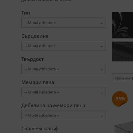
Тип
Сърцевина
Твърдост
Покажи п
Мемори пяна
-35%
Дебелина на мемори пяна
Сваляем калъф