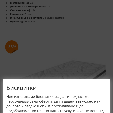
Мемори пяна:
Да
Дебелина на мемори пяна:
2 см
Сваляем калъф:
Не
Гаранция:
20 год.
В какъв вид се доставя:
В реален размер
Произход:
България
-35%
Бисквитки
Ние използваме бисквитки, за да ти поднасяме
персонализирани оферти, да ти дадем възможно най-
доброто и гладко шопинг преживяване и да
подобряваме постоянно нашите услуги. Ако не искаш да