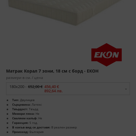
Матрак Корал 7 зони, 18 см с борд - ЕКОН
размери в см. / цена
180x200 -
652,00 €
456,40 €
892,64 лв.
Тип:
Двулицев
Сърцевина:
Латекс
Твърдост:
Твърд
Мемори пяна:
Не
Сваляем калъф:
Не
Гаранция:
5 год.
В какъв вид се доставя:
В реален размер
Произход:
България