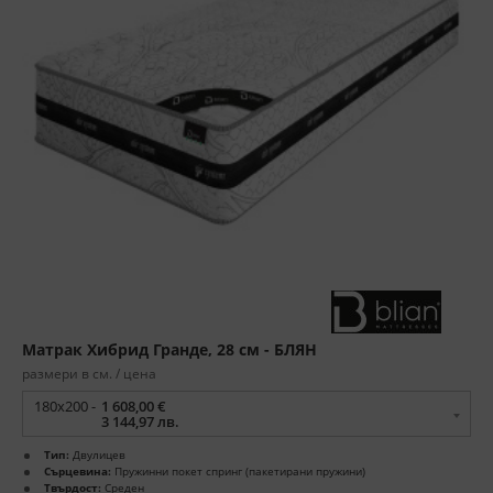
Матрак Хибрид Гранде, 28 см - БЛЯН
размери в см. / цена
180x200 -
1 608,00 €
3 144,97 лв.
Тип:
Двулицев
Сърцевина:
Пружинни покет спринг (пакетирани пружини)
Твърдост:
Среден