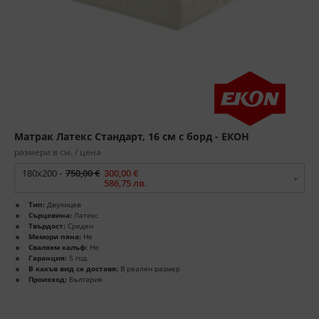
Матрак Латекс Стандарт, 16 см с борд - ЕКОН
размери в см. / цена
180x200 -
750,00 €
300,00 €
586,75 лв.
Тип:
Двулицев
Сърцевина:
Латекс
Твърдост:
Среден
Мемори пяна:
Не
Сваляем калъф:
Не
Гаранция:
5 год.
В какъв вид се доставя:
В реален размер
Произход:
България