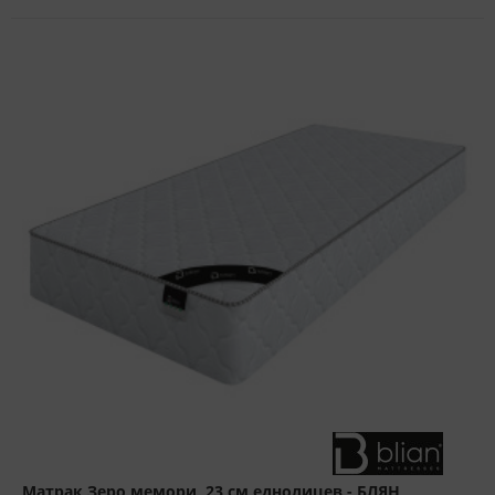
Матрак Зеро мемори, 23 см еднолицев - БЛЯН