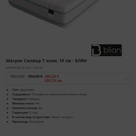
Матрак Силвър 7 зони, 19 см - БЛЯН
размери в см. / цена
180x200 -
954,00 €
286,20 €
559,76 лв.
Тип:
Двулицев
Сърцевина:
Полиуретан (високоеластична пяна)
Твърдост:
Среден
Мемори пяна:
Не
Сваляем калъф:
Да
Гаранция:
8 год.
В какъв вид се доставя:
Навит на руло
Произход:
България