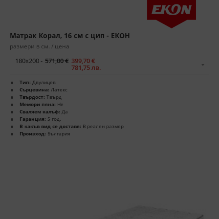
Матрак Корал, 16 см с цип - ЕКОН
размери в см. / цена
180x200 -
571,00 €
399,70 €
781,75 лв.
Тип:
Двулицев
Сърцевина:
Латекс
Твърдост:
Твърд
Мемори пяна:
Не
Сваляем калъф:
Да
Гаранция:
5 год.
В какъв вид се доставя:
В реален размер
Произход:
България