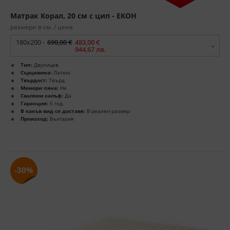
Матрак Корал, 20 см с цип - ЕКОН
размери в см. / цена
180x200 -
690,00 €
483,00 €
944,67 лв.
Тип:
Двулицев
Сърцевина:
Латекс
Твърдост:
Твърд
Мемори пяна:
Не
Сваляем калъф:
Да
Гаранция:
5 год.
В какъв вид се доставя:
В реален размер
Произход:
България
-30%