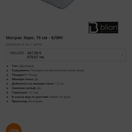
Матрак Зеро, 19 см - БЛЯН
размери в см. / цена
180x200 -
347,00 €
678,67 лв.
Тип:
Двулицев
Сърцевина:
Полиуретан (високоеластична пяна)
Твърдост:
Твърд
Мемори пяна:
Да
Дебелина на мемори пяна:
1,5 см
Сваляем калъф:
Да
Гаранция:
12 год.
В какъв вид се доставя:
Навит на руло
Произход:
България
-70%