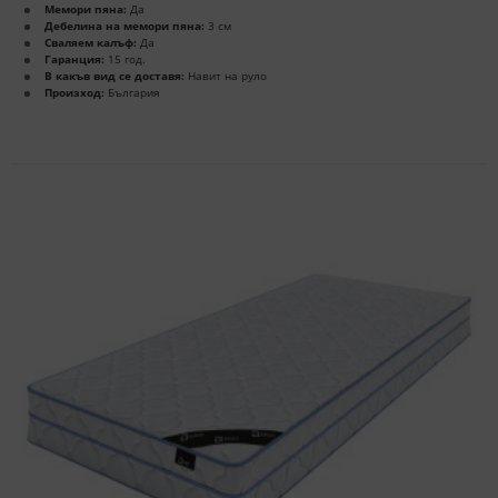
Мемори пяна:
Да
Дебелина на мемори пяна:
3 см
Сваляем калъф:
Да
Гаранция:
15 год.
В какъв вид се доставя:
Навит на руло
Произход:
България