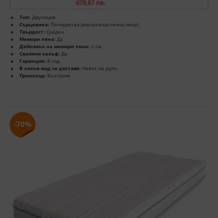
678,87 лв.
Тип:
Двулицев
Сърцевина:
Полиуретан (високоеластична пяна)
Твърдост:
Среден
Мемори пяна:
Да
Дебелина на мемори пяна:
2 см
Сваляем калъф:
Да
Гаранция:
8 год.
В какъв вид се доставя:
Навит на руло
Произход:
България
-70%