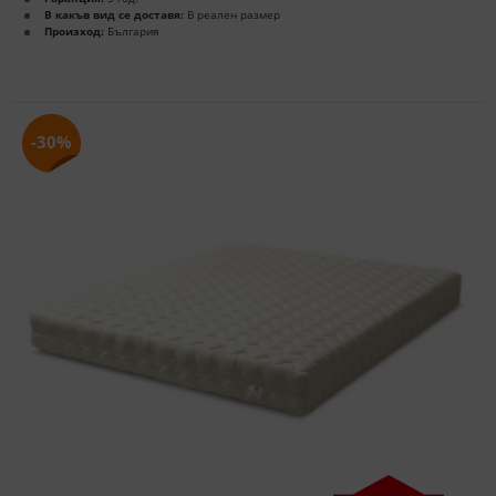
В какъв вид се доставя:
В реален размер
Произход:
България
-30%