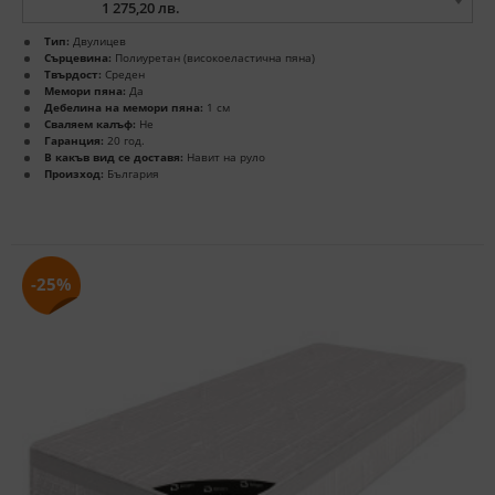
1 275,20 лв.
Тип:
Двулицев
Сърцевина:
Полиуретан (високоеластична пяна)
Твърдост:
Среден
Мемори пяна:
Да
Дебелина на мемори пяна:
1 см
Сваляем калъф:
Не
Гаранция:
20 год.
В какъв вид се доставя:
Навит на руло
Произход:
България
-25%