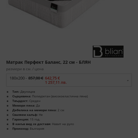
Матрак Перфект Баланс, 22 см - БЛЯН
размери в см. / цена
180x200 -
857,00 €
642,75 €
1 257,11 лв.
Тип:
Двулицев
Сърцевина:
Полиуретан (високоеластична пяна)
Твърдост:
Среден
Мемори пяна:
Да
Дебелина на мемори пяна:
2 см
Сваляем калъф:
Не
Гаранция:
15 год.
В какъв вид се доставя:
Навит на руло
Произход:
България