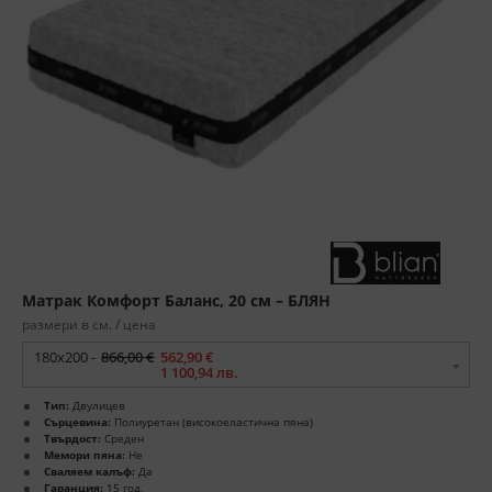
Матрак Комфорт Баланс, 20 см – БЛЯН
размери в см. / цена
180x200 -
866,00 €
562,90 €
1 100,94 лв.
Тип:
Двулицев
Сърцевина:
Полиуретан (високоеластична пяна)
Твърдост:
Среден
Мемори пяна:
Не
Сваляем калъф:
Да
Гаранция:
15 год.