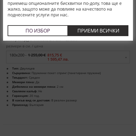
приемеш опционалните бисквитки по-долу, това ще е
жалко, защото може да повлияе на качеството на
поднесените услуги при нас.
ПО ИЗБОР
ПРИЕМИ ВСИЧКИ
Матрак Дуо Покет, 24 см – БЛЯН
размери в см. / цена
180x200 -
1 255,00 €
815,75 €
1 595,47 лв.
Тип:
Двулицев
Сърцевина:
Пружинни покет спринг (пакетирани пружини)
Твърдост:
Среден
Мемори пяна:
Да
Дебелина на мемори пяна:
2 см
Сваляем калъф:
Не
Гаранция:
20 год.
В какъв вид се доставя:
В реален размер
Произход:
България