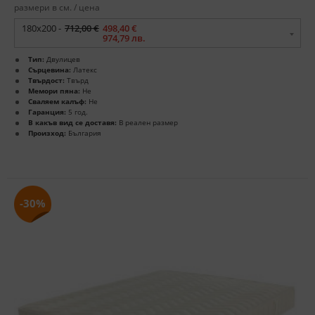
размери в см. / цена
180x200 -
712,00 €
498,40 €
974,79 лв.
Тип:
Двулицев
Сърцевина:
Латекс
Твърдост:
Твърд
Мемори пяна:
Не
Сваляем калъф:
Не
Гаранция:
5 год.
В какъв вид се доставя:
В реален размер
Произход:
България
-30%