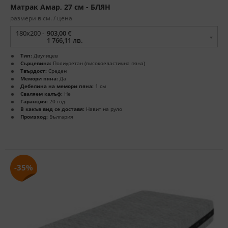
Матрак Амар, 27 см - БЛЯН
размери в см. / цена
180x200 -
903,00 €
1 766,11 лв.
Тип:
Двулицев
Сърцевина:
Полиуретан (високоеластична пяна)
Твърдост:
Среден
Мемори пяна:
Да
Дебелина на мемори пяна:
1 см
Сваляем калъф:
Не
Гаранция:
20 год.
В какъв вид се доставя:
Навит на руло
Произход:
България
-35%