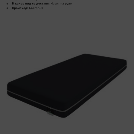
В какъв вид се доставя:
Навит на руло
Произход:
България