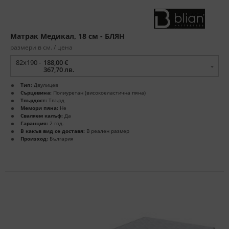
Матрак Медикал, 18 см - БЛЯН
размери в см. / цена
82x190 -
188,00 €
367,70 лв.
Тип:
Двулицев
Сърцевина:
Полиуретан (високоеластична пяна)
Твърдост:
Твърд
Мемори пяна:
Не
Сваляем калъф:
Да
Гаранция:
2 год.
В какъв вид се доставя:
В реален размер
Произход:
България