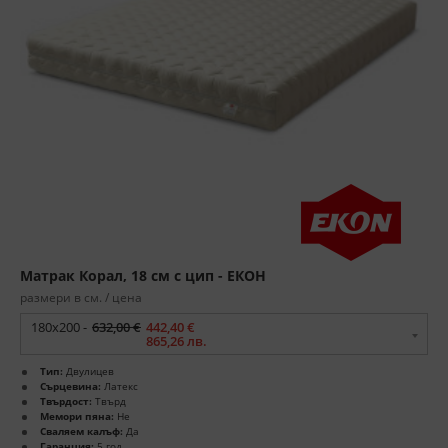
Матрак Корал, 18 см с цип - ЕКОН
размери в см. / цена
180x200 -
632,00 €
442,40 €
865,26 лв.
Тип:
Двулицев
Сърцевина:
Латекс
Твърдост:
Твърд
Мемори пяна:
Не
Сваляем калъф:
Да
Гаранция:
5 год.