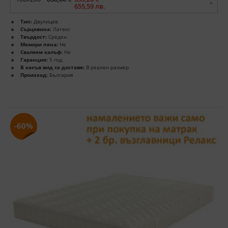
655,59 лв.
Тип:
Двулицев
Сърцевина:
Латекс
Твърдост:
Среден
Мемори пяна:
Не
Сваляем калъф:
Не
Гаранция:
5 год.
В какъв вид се доставя:
В реален размер
Произход:
България
-60%