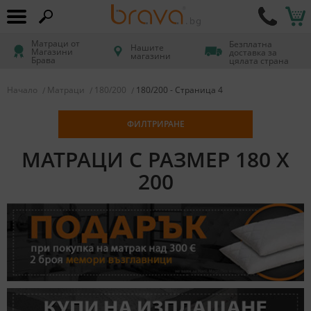
Матраци от
Безплатна
Нашите
Магазини
доставка за
магазини
Брава
цялата страна
Начало
Матраци
180/200
180/200 - Страница 4
ФИЛТРИРАНЕ
МАТРАЦИ С РАЗМЕР 180 X
200