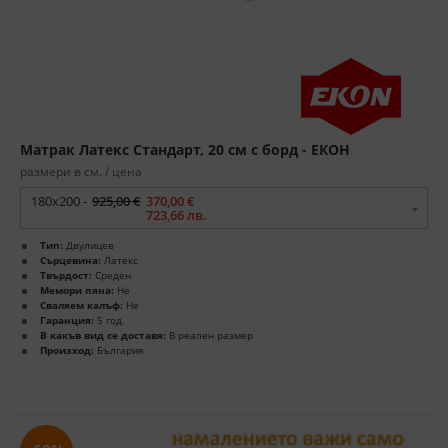
Матрак Латекс Стандарт, 20 см с борд - ЕКОН
размери в см. / цена
180x200 -
925,00 €
370,00 €
723,66 лв.
Тип:
Двулицев
Сърцевина:
Латекс
Твърдост:
Среден
Мемори пяна:
Не
Сваляем калъф:
Не
Гаранция:
5 год.
В какъв вид се доставя:
В реален размер
Произход:
България