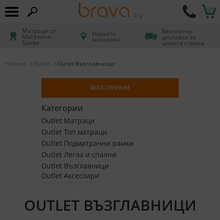
Матраци от
Безплатна
Нашите
Магазини
доставка за
магазини
Брава
цялата страна
Начало
Outlet
Outlet Възглавници
ФИЛТРИРАНЕ
Категории
Outlet Матраци
Outlet Топ матраци
Outlet Подматрачни рамки
Outlet Легла и спални
Outlet Възглавници
Outlet Аксесоари
OUTLET ВЪЗГЛАВНИЦИ