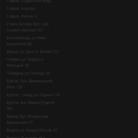
София, Студентски град
София, Борово
София, Люлин 6
Стара Загора, бул. Цар
Симеон Велики 157
Благоевград, ул.Иван
Михайлов 58Г
Враца, ул. Христо Ботев 115
Плевен, ул. Кирил и
Методий 18
Пловдив, ул. Победа 26
Бургас, бул. Демокрация,
блок 128
Бургас - склад, ул. Одрин 116
Бургас, ж.к. Меден Рудник
381
Варна, бул. Владислав
Варненчик 73
Видин, ул. Екзарх Йосиф 32
Велико Търново, бул.