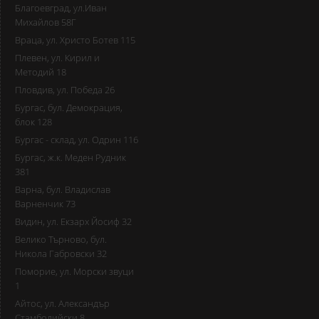
Благоевград, ул.Иван
Михайлов 58Г
Враца, ул. Христо Ботев 115
Плевен, ул. Кирил и
Методий 18
Пловдив, ул. Победа 26
Бургас, бул. Демокрация,
блок 128
Бургас - склад, ул. Одрин 116
Бургас, ж.к. Меден Рудник
381
Варна, бул. Владислав
Варненчик 73
Видин, ул. Екзарх Йосиф 32
Велико Търново, бул.
Никола Габровски 32
Поморие, ул. Морски звуци
1
Айтос, ул. Александър
Стамболийски 8