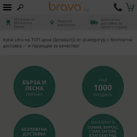
Матраци от
Безплатна
Нашите
Магазини
доставка за
магазини
Брава
цялата страна
Купи сега на ТОП цена {{product}} от {{category}} с безплатна
доставка ✅ и гаранция за качество!
НАД
БЪРЗА И
1000
ЛЕСНА
ПОРЪЧКА
ПРОДУКТА
МАГАЗИНИ В
СОФИЯ, БУРГАС,
БЕЗПЛАТНА
СТАРА ЗАГОРА,
ДОСТАВКА
БЛАГОЕВГРАД,