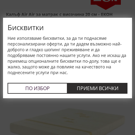
Калъф Air Air за матрак с височина 20 см - ЕКОН
Бисквитки
размери в см. / цена
80x190 -
157,48 €
Ние използваме бисквитки, за да ти поднасяме
308,00 лв.
персонализирани оферти, да ти дадем възможно най-
доброто и гладко шопинг преживяване и да
Произход:
България
подобряваме постоянно нашите услуги. Ако не искаш да
приемеш опционалните бисквитки по-долу, това ще е
жалко, защото може да повлияе на качеството на
поднесените услуги при нас.
ПО ИЗБОР
ПРИЕМИ ВСИЧКИ