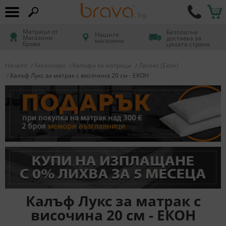
Матраци от
Безплатна
Нашите
Магазини
доставка за
магазини
Брава
цялата страна
Начало
Аксесоари
Калъфи за матраци
Латекс (Екон)
Калъф Лукс за матрак с височина 20 см - ЕКОН
Калъф Лукс за матрак с
височина 20 см - ЕКОН