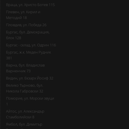
Враца, ул. Христо Ботев 115
Плевен, ул. Кирил и
Методий 18
Пловдив, ул. Победа 26
Бургас, бул. Демокрация,
блок 128
Бургас - склад, ул. Одрин 116
Бургас, ж.к. Меден Рудник
381
Варна, бул. Владислав
Варненчик 73
Видин, ул. Екзарх Йосиф 32
Велико Търново, бул.
Никола Габровски 32
Поморие, ул. Морски звуци
1
Айтос, ул. Александър
Стамболийски 8
Ямбол, бул. Димитър