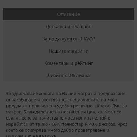
Описание
Доставка и плащане
Защо да купя от BRAVA?
Нашите магазини
Коментари и рейтинг
Лизинг с 0% лихва
За удължаване живота на Вашия матрак и предпазване
от захабяване и овехтяване, специалистите на Екон
предлагат практично и удобно решение – Калъф Лукс за
матрак. Благодарение на поставения цип, калъфът се
сваля лесно за почистване чрез изпиране. Той е
изработен от
трико - 60% полиестер и 40% вискоза
, чрез
което се осигурява много добро проветряване и
циркулация на въздуха.