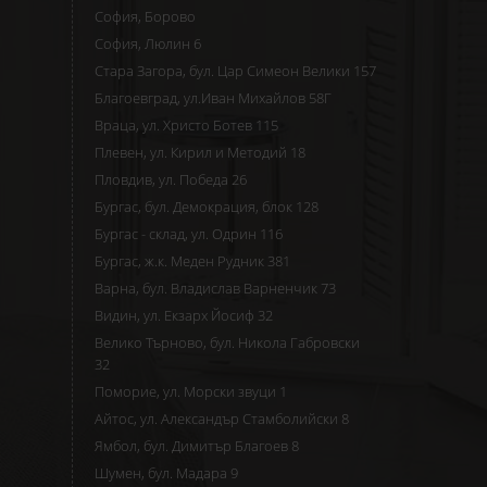
София, Борово
София, Люлин 6
Стара Загора, бул. Цар Симеон Велики 157
Благоевград, ул.Иван Михайлов 58Г
Враца, ул. Христо Ботев 115
Плевен, ул. Кирил и Методий 18
Пловдив, ул. Победа 26
Бургас, бул. Демокрация, блок 128
Бургас - склад, ул. Одрин 116
Бургас, ж.к. Меден Рудник 381
Варна, бул. Владислав Варненчик 73
Видин, ул. Екзарх Йосиф 32
Велико Търново, бул. Никола Габровски
32
Поморие, ул. Морски звуци 1
Айтос, ул. Александър Стамболийски 8
Ямбол, бул. Димитър Благоев 8
Шумен, бул. Мадара 9