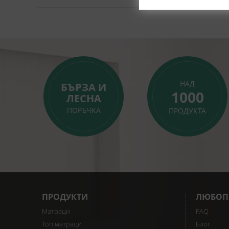
НАД
БЪРЗА И
1000
ЛЕСНА
ПОРЪЧКА
ПРОДУКТА
ПРОДУКТИ
ЛЮБОП
Матраци
FAQ
Топ матраци
Блог