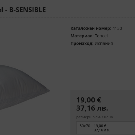
 - B-SENSIBLE
Каталожен номер
: 4130
Материал
: Tencel
Произход
: Испания
19,00 €
37,16 лв.
размери в см. / цена
Размер
50х70 -
19,00 €
37,16 лв.