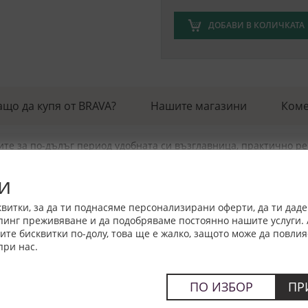
ДОБАВИ В КОЛИЧКАТА
ащо да купя от BRAVA?
Нашите магазини
Коме
азите за по-дълъг период удобната си възглавница, практично 
терия, която е дишаща и терморегулираща с естествени целулоз
и
витки, за да ти поднасяме персонализирани оферти, да ти дад
брана, която не пропуска отделената пот от тялото към възгла
пинг преживяване и да подобряваме постоянно нашите услуги. 
 микроби.
е бисквитки по-долу, това ще е жалко, защото може да повлия
при нас.
.
ПО ИЗБОР
ПР
ост от 4-10 работни дни