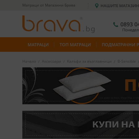
Матраци от Магазини Брава
НАШИТЕ МАГАЗИ
0893 0
Понеделн
МАТРАЦИ
ТОП МАТРАЦИ
ПОДМАТРАЧНИ 
Начало
Аксесоари
Калъфи за възглавници
B-Sensible