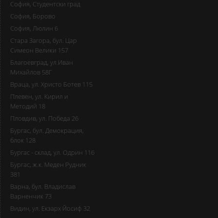
София, Студентски град
София, Борово
София, Люлин 6
Стара Загора, бул. Цар
Симеон Велики 157
Благоевград, ул.Иван
Михайлов 58Г
Враца, ул. Христо Ботев 115
Плевен, ул. Кирил и
Методий 18
Пловдив, ул. Победа 26
Бургас, бул. Демокрация,
блок 128
Бургас - склад, ул. Одрин 116
Бургас, ж.к. Меден Рудник
381
Варна, бул. Владислав
Варненчик 73
Видин, ул. Екзарх Йосиф 32