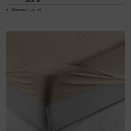
203,41 лв.
Произход:
Испания