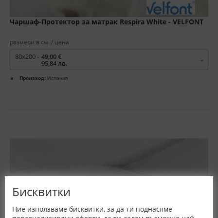
Чаршаф-Протектор за матрак Respira White - VELFONT
размери в см. / цена
80x200 -
49,00 €
95,84 лв.
Произход:
Испания
Бисквитки
Ние използваме бисквитки, за да ти поднасяме