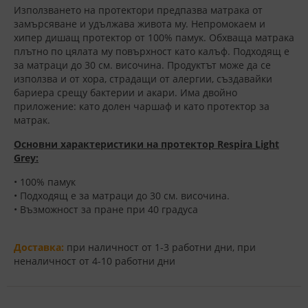
Използването на протектори предпазва матрака от
замърсяване и удължава живота му. Непромокаем и
хипер дишащ протектор от 100% памук. Обхваща матрака
плътно по цялата му повърхност като калъф. Подходящ е
за матраци до 30 см. височина. Продуктът може да се
използва и от хора, страдащи от алергии, създавайки
бариера срещу бактерии и акари. Има двойно
приложение: като долен чаршаф и като протектор за
матрак.
Основни характеристики на протектор Respira Light
Grey:
• 100% памук
• Подходящ е за матраци до 30 см. височина.
• Възможност за пране при 40 градуса
Доставка:
при наличност от 1-3 работни дни, при
неналичност от 4-10 работни дни