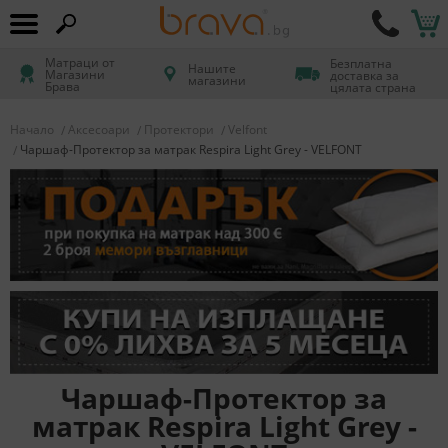
Матраци от
Безплатна
Нашите
Магазини
доставка за
магазини
Брава
цялата страна
Начало
Аксесоари
Протектори
Velfont
Чаршаф-Протектор за матрак Respira Light Grey - VELFONT
Чаршаф-Протектор за
матрак Respira Light Grey -