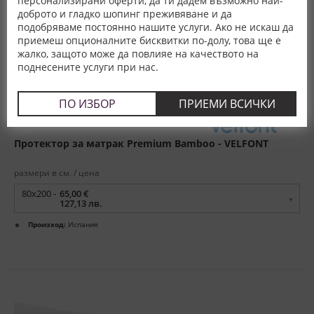
персонализирани оферти, да ти дадем възможно най-
доброто и гладко шопинг преживяване и да
подобряваме постоянно нашите услуги. Ако не искаш да
приемеш опционалните бисквитки по-долу, това ще е
жалко, защото може да повлияе на качеството на
поднесените услуги при нас.
ПО ИЗБОР
ПРИЕМИ ВСИЧКИ
Протектор за матрак Premium Bamboo - VELFONT
размери в см. / цена
80x200 -
65,00 €
127,13 лв.
Произход:
Испания