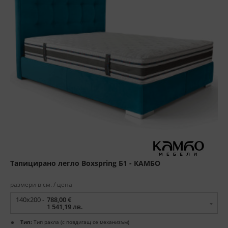
Тапицирано легло Boxspring Б1 - КАМБО
размери в см. / цена
140x200 -
788,00 €
1 541,19 лв.
Тип:
Тип ракла (с повдигащ се механизъм)