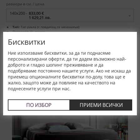
размери в см. / цена
140x200 -
833,00 €
1 629,21 лв.
Тип:
Тип ракла (с повдигащ се механизъм)
Произход:
България
Бисквитки
Ние използваме бисквитки, за да ти поднасяме
персонализирани оферти, да ти дадем възможно най-
доброто и гладко шопинг преживяване и да
подобряваме постоянно нашите услуги. Ако не искаш да
приемеш опционалните бисквитки по-долу, това ще е
жалко, защото може да повлияе на качеството на
поднесените услуги при нас.
ПО ИЗБОР
ПРИЕМИ ВСИЧКИ