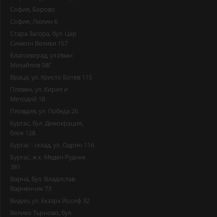
София, Борово
София, Люлин 6
Стара Загора, бул. Цар
Симеон Велики 157
Благоевград, ул.Иван
Михайлов 58Г
Враца, ул. Христо Ботев 115
Плевен, ул. Кирил и
Методий 18
Пловдив, ул. Победа 26
Бургас, бул. Демокрация,
блок 128
Бургас - склад, ул. Одрин 116
Бургас, ж.к. Меден Рудник
381
Варна, бул. Владислав
Варненчик 73
Видин, ул. Екзарх Йосиф 32
Велико Търново, бул.