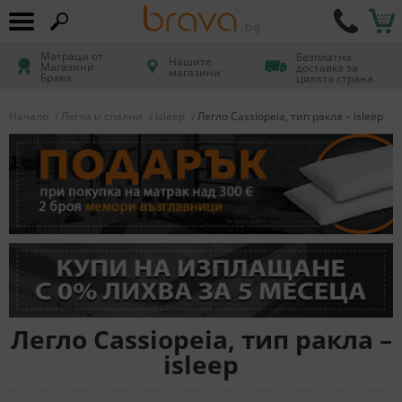
Матраци от
Безплатна
Нашите
Магазини
доставка за
магазини
Брава
цялата страна
Начало
Легла и спални
isleep
Легло Cassiopeia, тип ракла – isleep
Легло Cassiopeia, тип ракла –
isleep