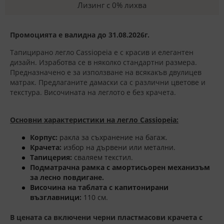
Лизинг с 0% лихва
Промоцията е валидна до 31.08.2026г.
Тапицирано легло Cassiopeia е с красив и елегантен
дизайн. Изработва се в няколко стандартни размера.
Предназначено е за използване на всякакъв двулицев
матрак. Предлаганите дамаски са с различни цветове и
текстура. Височината на леглото е без крачета.
Основни характеристики на легло Cassiopeia:
Корпус:
ракла за съхранение на багаж.
Крачета:
избор на дървени или метални.
Тапицерия:
сваляем текстил.
Подматрачна рамка с
амортисьорен механизъм
за лесно повдигане.
Височина на таблата с капитонирани
възглавници:
110 см.
В цената са включени черни пластмасови крачета с