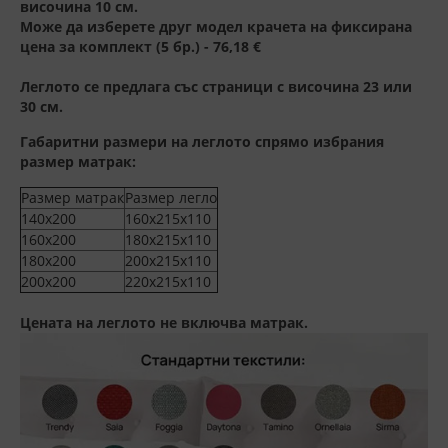
височина 10 см.
Може да изберете друг модел крачета на фиксирана
цена за комплект (5 бр.) - 76,18 €
Леглото се предлага със страници с височина 23 или
30 см.
Габаритни размери на леглото спрямо избрания
размер матрак:
Размер матрак
Размер легло
140x200
160x215x110
160x200
180x215x110
180x200
200x215x110
200x200
220x215x110
Цената на леглото не включва матрак.