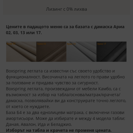
Лизинг с 0% лихва
Цените в падащото меню са за базата с дамаска Ариа
02, 03, 13 или 17.
Boxspring леглата са известни със своето удобство и
функционалност. Височината на леглото го прави удобно
за ползване и придава чувство за сигурност.
Boxspring леглата, произвеждани от мебели Камбо, са с
възможност за избор на табла/основа/матрак/крачета/
дамаска, позволявайки ви да конструирате точно леглото,
от което се нуждаете.
База Б4 е за два еднолицеви матрака, с включени газови
амортисьори. Може да избирате и между 4 модела табли:
Даная, Авалон, Ида и Беладжио.
Изборът на табла и крачета не променя цената.