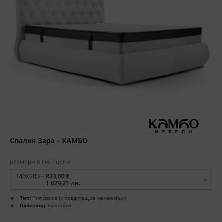
Спалня Зара – КАМБО
размери в см. / цена
140x200 -
833,00 €
1 629,21 лв.
Тип:
Тип ракла (с повдигащ се механизъм)
Произход:
България