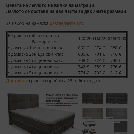
Цената на леглото не включва матраци.
Леглото се доставя на две части за двойните размери.
За избор на дамаска
разгледайте тук:
Б4 ракла+табла+крачета
140/200
160/200
180/200
Размер в см
с дамаска 1ви ценови клас
660 €
674 €
688 €
с дамаска 2ри ценови клас
686 €
701 €
716 €
с дамаска 3ти ценови клас
708 €
724 €
740 €
с дамаска 4ти ценови клас
742 €
759 €
776 €
с дамаска 5ти ценови клас
774 €
793 €
812 €
Доставка:
срок за изработка 25 работни дни