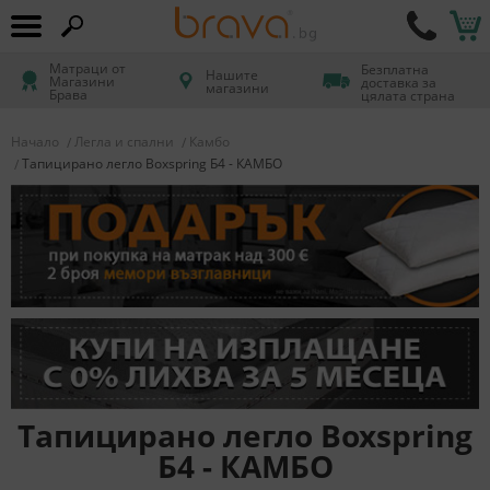
Матраци от
Безплатна
Нашите
Магазини
доставка за
магазини
Брава
цялата страна
Начало
Легла и спални
Камбо
Тапицирано легло Boxspring Б4 - КАМБО
Тапицирано легло Boxspring
Б4 - КАМБО