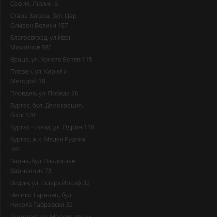
София, Люлин 6
Стара Загора, бул. Цар
Симеон Велики 157
Благоевград, ул.Иван
Михайлов 58Г
Враца, ул. Христо Ботев 115
Плевен, ул. Кирил и
Методий 18
Пловдив, ул. Победа 26
Бургас, бул. Демокрация,
блок 128
Бургас - склад, ул. Одрин 116
Бургас, ж.к. Меден Рудник
381
Варна, бул. Владислав
Варненчик 73
Видин, ул. Екзарх Йосиф 32
Велико Търново, бул.
Никола Габровски 32
Поморие, ул. Морски звуци