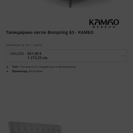
Тапицирано легло Boxspring Б3 - КАМБО
размери в см. / цена
140x200 -
651,00 €
1 273,25 лв.
Тип:
Тип ракла (с повдигащ се механизъм)
Произход:
България