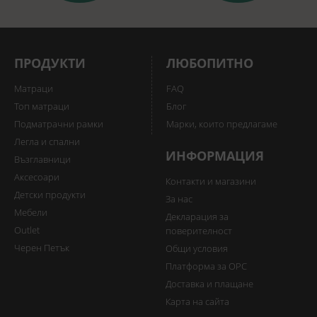
ПРОДУКТИ
ЛЮБОПИТНО
Матраци
FAQ
Топ матраци
Блог
Подматрачни рамки
Марки, които предлагаме
Легла и спални
ИНФОРМАЦИЯ
Възглавници
Аксесоари
Контакти и магазини
Детски продукти
За нас
Мебели
Декларация за
Outlet
поверителност
Черен Петък
Общи условия
Платформа за ОРС
Доставка и плащане
Карта на сайта