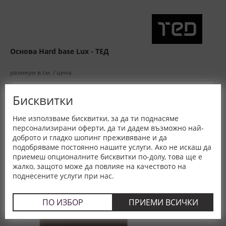
Основа Hard base Lux - ТЕД
размери в см. / цена
160x200 -
244,00 €
477,22 лв.
Бисквитки
Тип:
Тип френско (Хотелско)
Ние използваме бисквитки, за да ти поднасяме
Произход:
България
персонализирани оферти, да ти дадем възможно най-
доброто и гладко шопинг преживяване и да
подобряваме постоянно нашите услуги. Ако не искаш да
приемеш опционалните бисквитки по-долу, това ще е
жалко, защото може да повлияе на качеството на
-25%
поднесените услуги при нас.
ПО ИЗБОР
ПРИЕМИ ВСИЧКИ