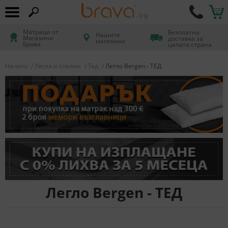
Матраци от
Безплатна
Нашите
Магазини
доставка за
магазини
Брава
цялата страна
Начало
Легла и спални
Тед
Легло Bergen - ТЕД
Легло Bergen - ТЕД