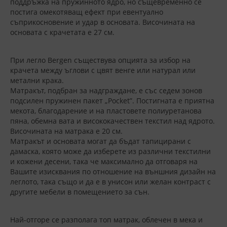
поддръжка на пружинното ядро, но същевременно се
постига омекотяващ ефект при евентуално
съприкосновение и удар в основата. Височината на
основата с крачетата е 27 см.
При легло Bergen съществува опцията за избор на
крачета между ъглови с цвят венге или натурал или
метални крака.
Матракът, подбран за надграждане, е със седем зонов
подсилен пружинен пакет „Pocket”. Постигната е приятна
мекота, благодарение и на пластовете полиуретанова
пяна, обемна вата и висококачествен текстил над ядрото.
Височината на матрака е 20 см.
Матракът и основата могат да бъдат тапицирани с
дамаска, която може да изберете из различни текстилни
и кожени десени, така че максимално да отговаря на
Вашите изисквания по отношение на външния дизайн на
леглото, така също и да е в унисон или желан контраст с
другите мебели в помещението за сън.
Най-отгоре се разполага топ матрак, облечен в мека и