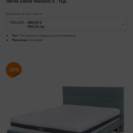
Легло Clever decision 2 - ТЕД
размери в см. / цена
160x200 -
486,00 €
950,53 лв.
Тип:
Тип ракла (с повдигащ се механизъм)
Произход:
България
-25%