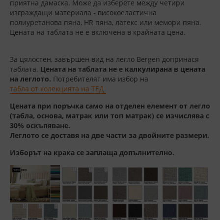
приятна дамаска. Може да изберете между четири
изграждащи материала - високоеластична
полиуретанова пяна, HR пяна, латекс или мемори пяна.
Цената на таблата не е включена в крайната цена.
За цялостен, завършен вид на легло Bergen допринася
таблата.
Цената на таблата не е калкулирана в цената
на леглото.
Потребителят има избор на
табла от колекцията на ТЕД.
Цената при поръчка само на отделен елемент от легло
(табла, основа, матрак или топ матрак) се изчислява с
30% оскъпяване.
Леглото се доставя на две части за двойните размери.
Изборът на крака се заплаща допълнително.