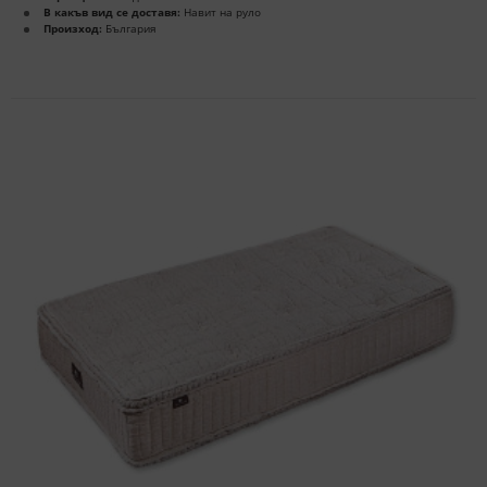
В какъв вид се доставя:
Навит на руло
Произход:
България