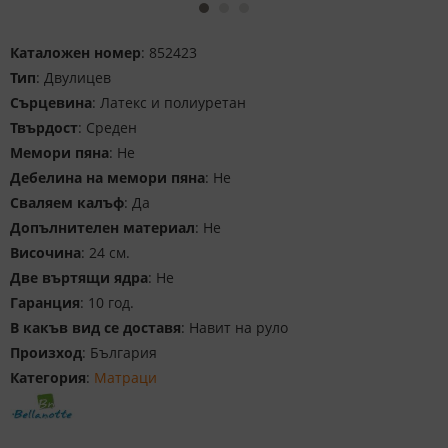
Каталожен номер
: 852423
Тип
: Двулицев
Сърцевина
: Латекс и полиуретан
Твърдост
: Среден
Мемори пяна
: Не
Дебелина на мемори пяна
: Не
Сваляем калъф
: Да
Допълнителен материал
: Не
Височина
: 24 см.
Две въртящи ядра
: Не
Гаранция
: 10 год.
В какъв вид се доставя
: Навит на руло
Произход
: България
Категория
:
Матраци