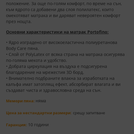
положение. За още по-голям комфорт, по време на сън,
към ядрото са добавени два слоя полилатекс, които
омекотяват матрака и ви даряват невероятен комфорт
през нощта.
Основни характеристики на матрак Portofino:
• Ядро изградено от високоеластична полиуретанова
Body Care пяна.
• Слой от PolyLatex от всяка страна на матрака осигурява
по-голяма мекота и удобство.
• Добрата циркулация на въздуха е подсигурена
благодарение на мрежестия 3D борд.
• Внимателно подбраните влакна за изработката на
калъфа имат затоплящ ефект, абсорбират влагата и ви
създават чиста и здравословна среда на сън.
няма
Мемори пяна:
:
Цена за нестандартни размери
срещу запитване
10 години
Гаранция: