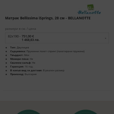
Матрак Bellissima iSprings, 28 см - BELLANOTTE
размери в см. / цена
82x190 -
751,00 €
1 468,83 лв.
Тип:
Двулицев
Сърцевина:
Пружинни покет спринг (пакетирани пружини)
Твърдост:
Мек
Мемори пяна:
Не
Сваляем калъф:
Не
Гаранция:
16 год.
В какъв вид се доставя:
В реален размер
Произход:
България