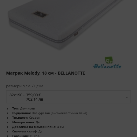
Матрак Melody, 18 см - BELLANOTTE
размери в см. / цена
82x190 -
359,00 €
702,14 лв.
Тип:
Двулицев
Сърцевина:
Полиуретан (високоеластична пяна)
Твърдост:
Среден
Мемори пяна:
Да
Дебелина на мемори пяна:
4 см
Сваляем калъф:
Да
Гаранция:
10 год.