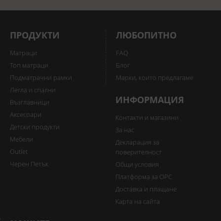
ПРОДУКТИ
ЛЮБОПИТНО
Матраци
FAQ
Топ матраци
Блог
Подматрачни рамки
Марки, които предлагаме
Легла и спални
ИНФОРМАЦИЯ
Възглавници
Аксесоари
Контакти и магазини
Детски продукти
За нас
Мебели
Декларация за
Outlet
поверителност
Черен Петък
Общи условия
Платформа за ОРС
Доставка и плащане
Карта на сайта