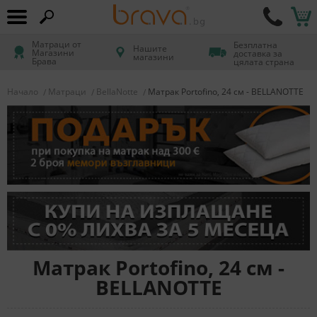
Матраци от
Безплатна
Нашите
Магазини
доставка за
магазини
Брава
цялата страна
Начало
Матраци
BellaNotte
Матрак Portofino, 24 см - BELLANOTTE
Матрак Portofino, 24 см -
BELLANOTTE