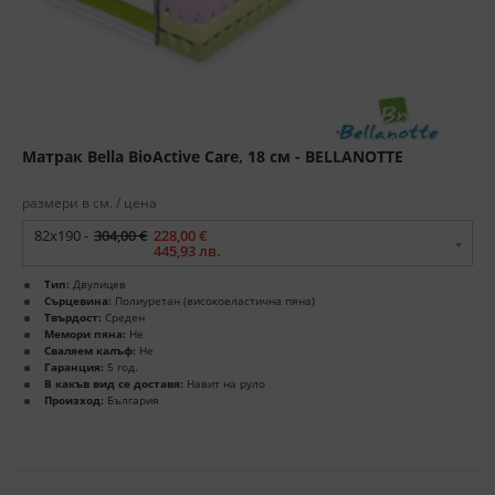
Матрак Bella BioActive Care, 18 см - BELLANOTTE
размери в см. / цена
82x190 -
304,00 €
228,00 €
445,93 лв.
Тип:
Двулицев
Сърцевина:
Полиуретан (високоеластична пяна)
Твърдост:
Среден
Мемори пяна:
Не
Сваляем калъф:
Не
Гаранция:
5 год.
В какъв вид се доставя:
Навит на руло
Произход:
България