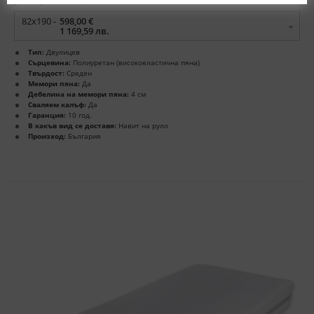
размери в см. / цена
82x190 -
598,00 €
1 169,59 лв.
Тип:
Двулицев
Сърцевина:
Полиуретан (високоеластична пяна)
Твърдост:
Среден
Мемори пяна:
Да
Дебелина на мемори пяна:
4 см
Сваляем калъф:
Да
Гаранция:
10 год.
В какъв вид се доставя:
Навит на руло
Произход:
България