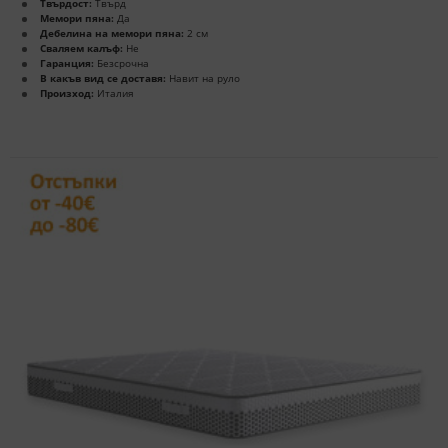
Твърдост:
Твърд
Мемори пяна:
Да
Дебелина на мемори пяна:
2 см
Сваляем калъф:
Не
Гаранция:
Безсрочна
В какъв вид се доставя:
Навит на руло
Произход:
Италия