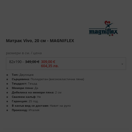
Матрак Vivo, 20 см - MAGNIFLEX
размери в см. / цена
82x190 -
349,00 €
309,00 €
604,35 лв.
Тип:
Двулицев
Сърцевина:
Полиуретан (високоеластична пяна)
Твърдост:
Твърд
Мемори пяна:
Да
Дебелина на мемори пяна:
2 см
Сваляем калъф:
Не
Гаранция:
25 год.
В какъв вид се доставя:
Навит на руло
Произход:
Италия