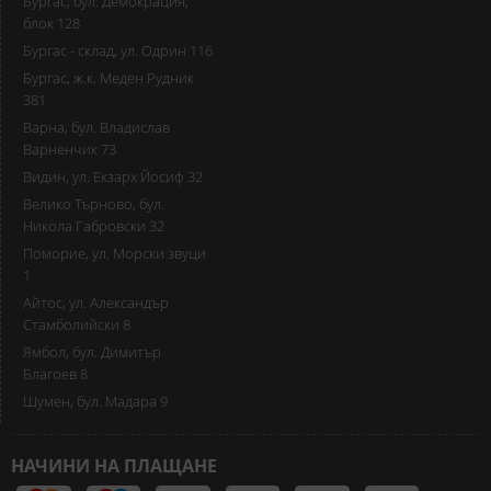
Бургас, бул. Демокрация,
блок 128
Бургас - склад, ул. Одрин 116
Бургас, ж.к. Меден Рудник
381
Варна, бул. Владислав
Варненчик 73
Видин, ул. Екзарх Йосиф 32
Велико Търново, бул.
Никола Габровски 32
Поморие, ул. Морски звуци
1
Айтос, ул. Александър
Стамболийски 8
Ямбол, бул. Димитър
Благоев 8
Шумен, бул. Мадара 9
НАЧИНИ НА ПЛАЩАНЕ