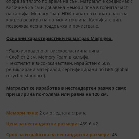
опора за тялото по време на сън. Матракът е средномек с
височина 25 см и добавена мемори пяна в горната част
на калъфа. Memory Foam HD® пяната в горната част на
калъфа реагира на натиск и топлина. Калъфът с цип
позволява лесна поддръжка и почистване.
Основни характеристики на матрак Magnigeo:
• Ядро изградено от високоеластична пяна.
• Слой от 2 см. Memory Foam в калъфа.
• Текстилът е висококачествен, изработен с 50%
рециклирани материали, сертифицирани по GRS (global
recycled standard).
Матракът се изработва в нестандартен размер само
при ширина по-голяма или равна на 120 см.
Mемори пяна:
2 см от едната страна
Цена за нестандартни размери:
469 € м2
Срок за изработка на нестандартни размери:
45