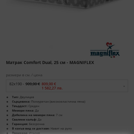
Матрак Comfort Dual, 25 см - MAGNIFLEX
размери в см. / цена
82x190 -
909,00 €
809,00 €
1 582,27 лв.
Тип:
Двулицев
Сърцевина:
Полиуретан (високоеластична пяна)
Твърдост:
Среден
Мемори пяна:
Да
Дебелина на мемори пяна:
7 см
Сваляем калъф:
Да
Гаранция:
Безсрочна
В какъв вид се доставя:
Навит на руло
Произход:
Италия