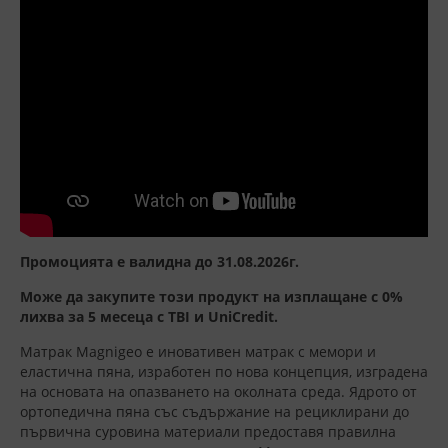
Промоцията е валидна до 31.08.2026г.
Може да закупите този продукт на изплащане с 0%
лихва за 5 месеца с TBI и UniCredit.
Матрак Magnigeo е иновативен матрак с мемори и
еластична пяна, изработен по нова концепция, изградена
на основата на опазването на околната среда. Ядрото от
ортопедична пяна със съдържание на рециклирани до
първична суровина материали предоставя правилна