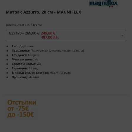
Матрак Azzurro, 20 см - MAGNIFLEX
размери в см. / цена
82x190 -
289,00 €
249,00 €
487,00 лв.
Тип:
Двулицев
Сърцевина:
Полиуретан (високоеластична пяна)
Твърдост:
Среден
Мемори пяна:
Не
Сваляем калъф:
Да
Гаранция:
25 год.
В какъв вид се доставя:
Навит на руло
Произход:
Италия