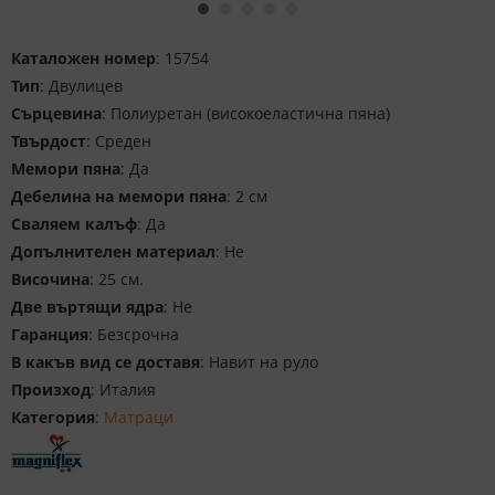
Каталожен номер
: 15754
Тип
: Двулицев
Сърцевина
: Полиуретан (високоеластична пяна)
Твърдост
: Среден
Мемори пяна
: Да
Дебелина на мемори пяна
: 2 см
Сваляем калъф
: Да
Допълнителен материал
: Не
Височина
: 25 см.
Две въртящи ядра
: Не
Гаранция
: Безсрочна
В какъв вид се доставя
: Навит на руло
Произход
: Италия
Категория
:
Матраци