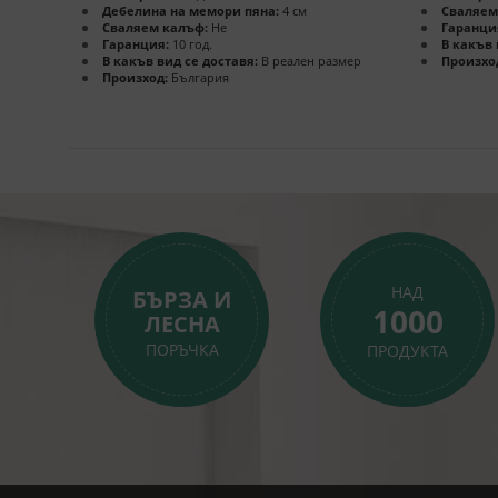
Дебелина на мемори пяна:
4 см
Сваляем
Сваляем калъф:
Не
Гаранци
Гаранция:
10 год.
В какъв 
В какъв вид се доставя:
В реален размер
Произхо
Произход:
България
НАД
БЪРЗА И
1000
ЛЕСНА
ПОРЪЧКА
ПРОДУКТА