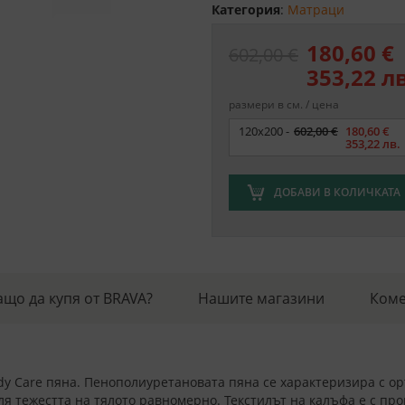
Категория
:
Матраци
180,60 €
602,00 €
353,22 лв
размери в см. / цена
Размер
120x200 -
602,00 €
180,60 €
353,22 лв.
ДОБАВИ В КОЛИЧКАТА
ащо да купя от BRAVA?
Нашите магазини
Коме
Body Care пяна. Пенополиуретановата пяна се характеризира с о
ля тежестта на тялото равномерно. Текстилът на калъфа е с пр