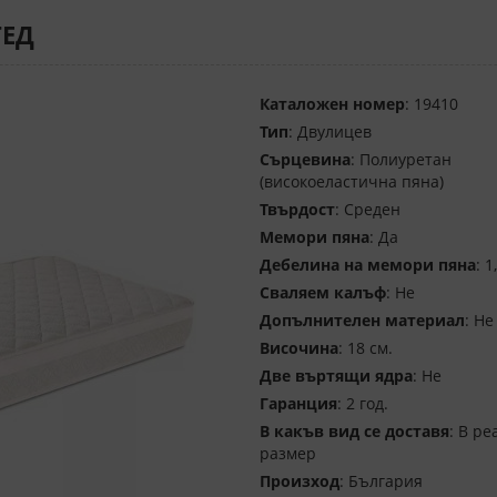
ТЕД
Каталожен номер
: 19410
Тип
: Двулицев
Сърцевина
: Полиуретан
(високоеластична пяна)
Твърдост
: Среден
Мемори пяна
: Да
Дебелина на мемори пяна
: 1
Сваляем калъф
: Не
Допълнителен материал
: Не
Височина
: 18 см.
Две въртящи ядра
: Не
Гаранция
: 2 год.
В какъв вид се доставя
: В ре
размер
Произход
: България