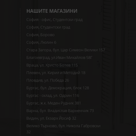
НАШИТЕ МАГАЗИНИ
София - офис, Студентски град
София, Студентски град
София, Борово
София, Люлин 6
Стара Загора, бул. Цар Симеон Велики 157
Благоевград, ул.Иван Михайлов 58Г
Враца, ул. Христо Ботев 115
Плевен, ул. Кирил и Методий 18
Пловдив, ул. Победа 26
Бургас, бул. Демокрация, блок 128
Бургас - склад, ул. Одрин 116
Бургас, ж.к. Меден Рудник 381
Варна, бул. Владислав Варненчик 73
Видин, ул. Екзарх Йосиф 32
Велико Търново, бул. Никола Габровски
32