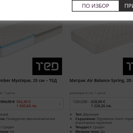
ПО ИЗБОР
ПР
ber Mystique, 25 см – ТЕД
Матрак Air Balance Spring, 20
м. / цена
размери в см. / цена
904,00 €
542,40 €
120x200 -
628,00 €
1 060,84 лв.
1 228,26 лв.
ицев
Тип:
Двулицев
на:
Полиуретан (високоеластична
Сърцевина:
Пружинни покет спри
(пакетирани пружини)
:
Среден
Твърдост:
Среден
пяна:
Не
Мемори пяна:
Да