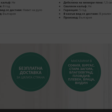
 калъф:
Не
Дебелина на мемори пяна:
1,5 см
я:
8 год.
Сваляем калъф:
Не
вид се доставя:
Навит на руло
Гаранция:
5 год.
д:
България
В какъв вид се доставя:
В реален
Произход:
България
МАГАЗИНИ В
СОФИЯ, БУРГАС,
БЕЗПЛАТНА
СТАРА ЗАГОРА,
ДОСТАВКА
БЛАГОЕВГРАД,
ПЛОВДИВ,
ЗА ЦЯЛАТА СТРАНА
ПЛЕВЕН, ВРАЦА,
ВИДИН