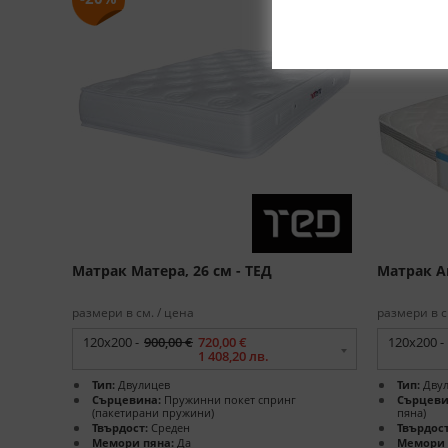
Матрак Матера, 26 см - ТЕД
Матрак Am
размери в см. / цена
размери в с
120x200 -
900,00 €
720,00 €
120x200 -
1 408,20 лв.
Тип:
Двулицев
Тип:
Двул
Сърцевина:
Пружинни покет спринг
Сърцеви
(пакетирани пружини)
пяна)
Твърдост:
Среден
Твърдост
Мемори пяна:
Да
Мемори 