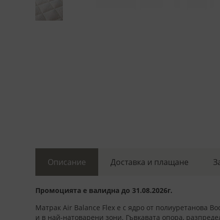
Описание
Доставка и плащане
З
Промоцията е валидна до 31.08.2026г.
Матрак Air Balance Flex е с ядро от полиуретанова 
и в най-натоварени зони. Гъвкавата опора, разпреде