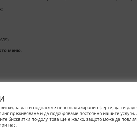
x:
VIS).
ото меню.
наличност от 4-10 работни дни
и
витки, за да ти поднасяме персонализирани оферти, да ти дад
пинг преживяване и да подобряваме постоянно нашите услуги. 
е бисквитки по-долу, това ще е жалко, защото може да повлия
при нас.