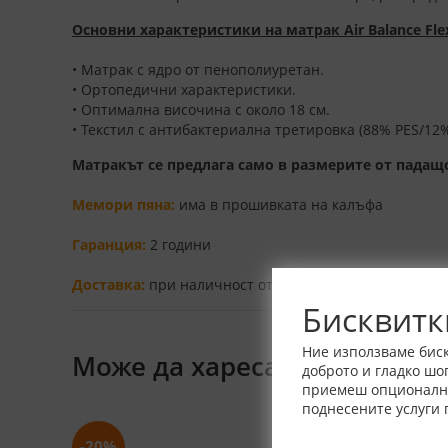
Основни характеристики на матрак Air Balance Fle
• Матрак с ядро от пенополиуретан.
• Ортопедични характеристики.
• Оптимална височина с около 18 см.
• Текстил с антибактериална третировка (88% PES/12%
Матракът се предлага само в размерите от падащ
Мемори пяна:
има в прошивката на калъфа
Гаранция:
2 години
Доставка:
при наличност от 1-3 работни дни, при не
Бисквитк
Ние използваме биск
Може да харесате също
доброто и гладко шо
приемеш опционалнит
поднесените услуги 
-20%
-40%