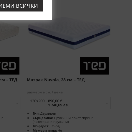
ИЕМИ ВСИЧКИ
 см – ТЕД
Матрак Nuvola, 28 см – ТЕД
размери в см. / цена
120x200 -
890,00 €
1 740,69 лв.
Тип:
Двулицев
нг
Сърцевина:
Пружинни покет спринг
(пакетирани пружини)
Твърдост:
Твърд
Мемори пяна:
Не