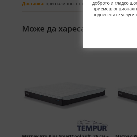
доброто и гладко шо
Доставка:
при наличност от 2-4 работни дни, при не
приемеш опционалнит
поднесените услуги 
Може да харесате също
Матрак Pro Plus SmartCool Soft, 25 см –
Матрак Pr