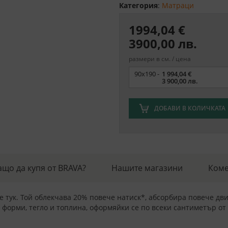
Категория
:
Матраци
1994,04 €
3900,00 лв.
размери в см. / цена
Размер
90x190 -
1 994,04 €
3 900,00 лв.
ДОБАВИ В КОЛИЧКАТА
ащо да купя от BRAVA?
Нашите магазини
Коме
е тук. Той облекчава 20% повече натиск*, абсорбира повече д
форми, тегло и топлина, оформяйки се по всеки сантиметър от