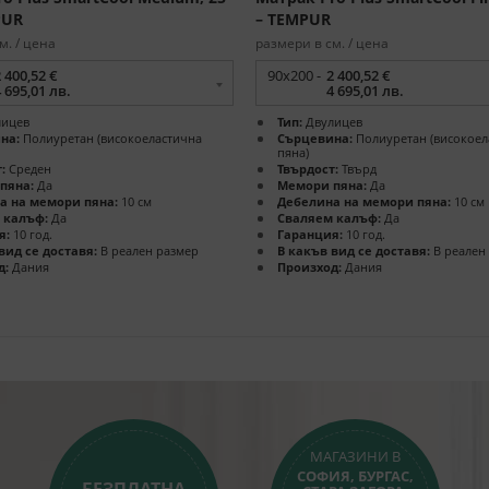
PUR
– TEMPUR
м. / цена
размери в см. / цена
 400,52 €
90x200 -
2 400,52 €
 695,01 лв.
4 695,01 лв.
ицев
Тип:
Двулицев
на:
Полиуретан (високоеластична
Сърцевина:
Полиуретан (високоел
пяна)
:
Среден
Твърдост:
Твърд
пяна:
Да
Мемори пяна:
Да
а на мемори пяна:
10 см
Дебелина на мемори пяна:
10 см
 калъф:
Да
Сваляем калъф:
Да
я:
10 год.
Гаранция:
10 год.
вид се доставя:
В реален размер
В какъв вид се доставя:
В реален
д:
Дания
Произход:
Дания
МАГАЗИНИ В
СОФИЯ, БУРГАС,