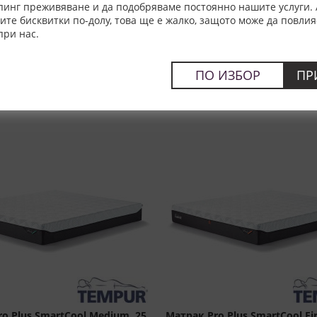
пинг преживяване и да подобряваме постоянно нашите услуги. 
наличност от 4-60 работни дни
е бисквитки по-долу, това ще е жалко, защото може да повлия
при нас.
ПО ИЗБОР
ПР
o Plus SmartCool Medium, 25
Матрак Pro Plus SmartCool Fi