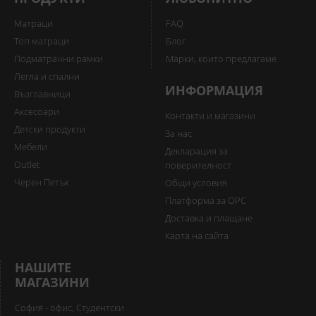
Матраци
FAQ
Топ матраци
Блог
Подматрачни рамки
Марки, които предлагаме
Легла и спални
ИНФОРМАЦИЯ
Възглавници
Аксесоари
Контакти и магазини
Детски продукти
За нас
Мебели
Декларация за
Outlet
поверителност
Черен Петък
Общи условия
Платформа за ОРС
Доставка и плащане
Карта на сайта
НАШИТЕ
МАГАЗИНИ
София - офис, Студентски