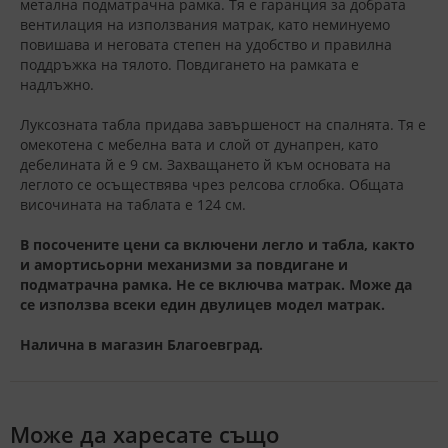
метална подматрачна рамка. Тя е гаранция за добрата
вентилация на използвания матрак, като неминуемо
повишава и неговата степен на удобство и правилна
поддръжка на тялото. Повдигането на рамката е
надлъжно.
Луксозната табла придава завършеност на спалнята. Тя е
омекотена с мебелна вата и слой от дунапрен, като
дебелината й е 9 см. Захващането й към основата на
леглото се осъществява чрез релсова сглобка. Общата
височината на таблата е 124 см.
В посочените цени са включени легло и табла, както
и амортисьорни механизми за повдигане и
подматрачна рамка. Не се включва матрак. Може да
се използва всеки един двулицев модел матрак.
Налична в магазин Благоевград.
Може да харесате също