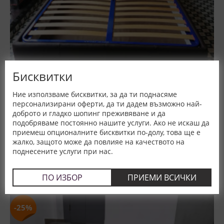
Бисквитки
МОСТРА С ЛЕКИ ЗАБЕЛЕЖКИ Спалня Тирол - НАНИ,
Ние използваме бисквитки, за да ти поднасяме
(Пловдив)
персонализирани оферти, да ти дадем възможно най-
доброто и гладко шопинг преживяване и да
размери в см. / цена
подобряваме постоянно нашите услуги. Ако не искаш да
164x190 -
1 170,00 €
585,00 €
приемеш опционалните бисквитки по-долу, това ще е
1 144,16 лв.
жалко, защото може да повлияе на качеството на
поднесените услуги при нас.
Тип:
Тип ракла (с повдигащ се механизъм)
Произход:
България
ПО ИЗБОР
ПРИЕМИ ВСИЧКИ
-25%