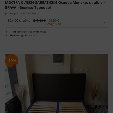
МОСТРА С ЛЕКИ ЗАБЕЛЕЖКИ Основа Монако, с табла –
BRAVA, (Велико Търново)
размери в см. / цена
82х190 с табла -
219,00 €
109,50 €
214,16 лв.
Тип:
Тип френско (Хотелско)
Произход:
България
-50%