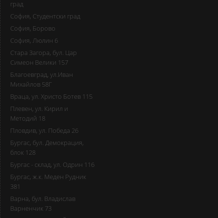
град
София, Студентски град
София, Борово
София, Люлин 6
Стара Загора, бул. Цар
Симеон Велики 157
Благоевград, ул.Иван
Михайлов 58Г
Враца, ул. Христо Ботев 115
Плевен, ул. Кирил и
Методий 18
Пловдив, ул. Победа 26
Бургас, бул. Демокрация,
блок 128
Бургас - склад, ул. Одрин 116
Бургас, ж.к. Меден Рудник
381
Варна, бул. Владислав
Варненчик 73