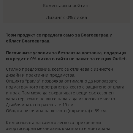
Коментари и рейтинг
Лизинг с 0% лихва
Този продукт се предлага само за Благоевград и
област Благоевград.
Посочените условия за безплатна доставка, подаръци
и кредит с 0% лихва в сайта не важат за секция Outlet.
Стилно предложение, което се отличава с изчистен
дизайн и практични предимства.
Опцията "ракла" позволява оптимално да използвате
подматрачното пространство, което е защитено от влага
и прах. Там може да съхранявате вещи със сезонен
характер, които не ви се налага да използвате често.
Дълбочината на раклата е 19 см.
Общата височина на леглото (с крачета) е 39 см.
Към основата на самото легло са прикрепени
амортисьорни механизми, към които е монтирана