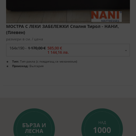
МОСТРА С ЛЕКИ ЗАБЕЛЕЖКИ Спалня Тирол - НАНИ,
(Плевен)
размери в см. / цена
164x190 -
1 170,00 €
585,00 €
1 144,16 лв.
Тип:
Тип ракла (с повдигащ се механизъм)
Произход:
България
НАД
БЪРЗА И
1000
ЛЕСНА