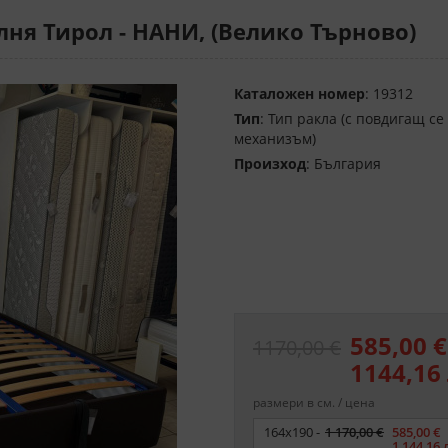
ня Тирол - НАНИ, (Велико Търново)
Каталожен номер
: 19312
Тип
: Тип ракла (с повдигащ се
механизъм)
Произход
: България
585,00 €
1170,00 €
1144,16 
размери в см. / цена
Размер
164x190 -
1 170,00 €
585,00 €
1 144,16 