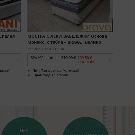
Спалня
МОСТРА С ЛЕКИ ЗАБЕЛЕЖКИ Основа
Монако, с табла – BRAVA, (Велико
Търново)
размери в см. / цена
82х190 с табла -
219,00 €
109,50 €
214,16 лв.
низъм)
Тип:
Тип френско (Хотелско)
Произход:
България
НАД