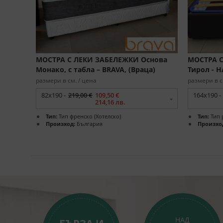
МОСТРА С ЛЕКИ ЗАБЕЛЕЖКИ Основа
МОСТРА С
Монако, с табла – BRAVA, (Враца)
Тирол - Н
размери в см. / цена
размери в с
82x190 -
219,00 €
109,50 €
164x190 -
214,16 лв.
Тип:
Тип френско (Хотелско)
Тип:
Тип 
Произход:
България
Произхо
НАД