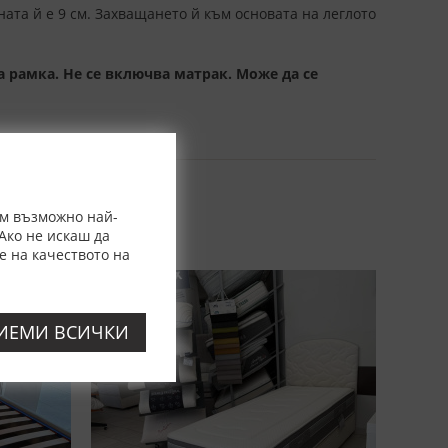
ната й е 9 см. Захващането й към основата на леглото
 рамка. Не се включва матрак. Може да се
ем възможно най-
Ако не искаш да
е на качеството на
-50%
ИЕМИ ВСИЧКИ