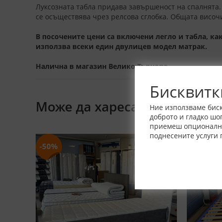
Луксозната табла придава завършеност на спалнята. Т
се осъществява чрез релсова сглобка. Общата височи
В посочените цени са включени легло и табла, к
използва всеки един двулицев модел матрак.
Налична в магазин Велико Търново.
Бисквитк
Може да харесате също
Ние използваме биск
доброто и гладко шо
приемеш опционалнит
поднесените услуги 
-50%
-50%