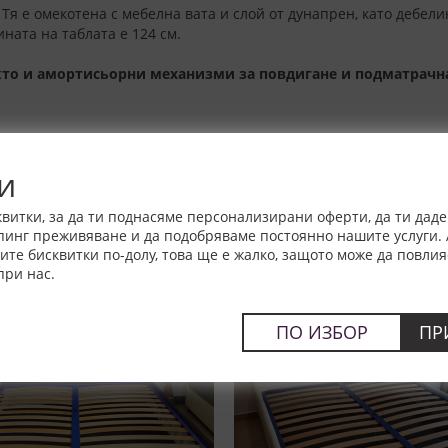
я е омекотена с мебелна вата и слой от дунапрен, като дебели
ната на таблата е 124 см.
акто и амортисьорни механизми за повдигане и подматрачна
и
витки, за да ти поднасяме персонализирани оферти, да ти дад
пинг преживяване и да подобряваме постоянно нашите услуги. 
е бисквитки по-долу, това ще е жалко, защото може да повлия
при нас.
-50%
ПО ИЗБОР
ПР