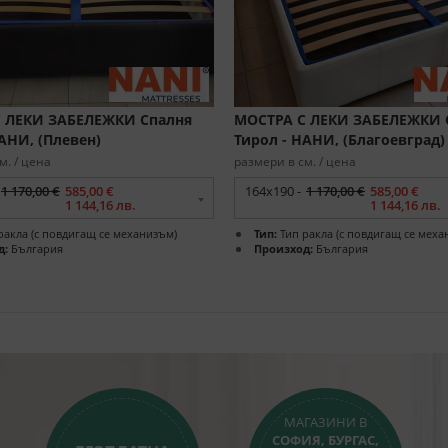
 ЛЕКИ ЗАБЕЛЕЖКИ Спалня
МОСТРА С ЛЕКИ ЗАБЕЛЕЖКИ 
АНИ, (Плевен)
Тирол - НАНИ, (Благоевград)
м. / цена
размери в см. / цена
1 170,00 €
585,00 €
164x190 -
1 170,00 €
585,00 €
1 144,16 лв.
1 144,16 лв.
ракла (с повдигащ се механизъм)
Тип:
Тип ракла (с повдигащ се меха
д:
България
Произход:
България
МАГАЗИНИ В
СОФИЯ, БУРГАС,