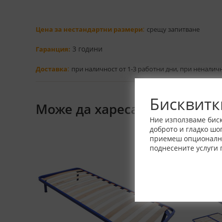
:
Цена за нестандартни размери
срещу запитване
3 години
Гаранция:
:
Доставка
при наличност от 1-3 работни дни, при неналич
Бисквитк
Може да харесате също
Ние използваме биск
доброто и гладко шо
приемеш опционалнит
поднесените услуги 