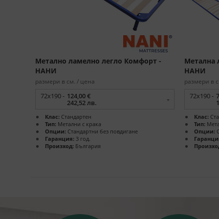
Метално ламелно легло Комфорт -
Метална 
НАНИ
НАНИ
размери в см. / цена
размери в с
72x190 -
124,00 €
72x190 -
7
242,52 лв.
Клас:
Стандартен
Клас:
Ста
Тип:
Метални с крака
Тип:
Мета
Опции:
Стандартни без повдигане
Опции:
С
Гаранция:
3 год.
Гаранци
Произход:
България
Произхо