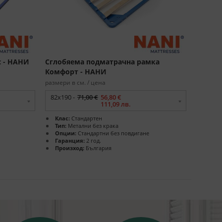
с - НАНИ
Сглобяема подматрачна рамка
Комфорт - НАНИ
размери в см. / цена
82x190 -
71,00 €
56,80 €
111,09 лв.
Клас:
Стандартен
Тип:
Метални без крака
Опции:
Стандартни без повдигане
Гаранция:
2 год.
Произход:
България