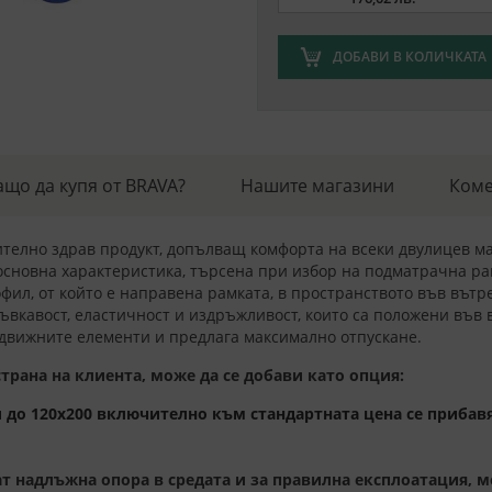
ДОБАВИ В КОЛИЧКАТА
ащо да купя от BRAVA?
Нашите магазини
Коме
телно здрав продукт, допълващ комфорта на всеки двулицев мат
основна характеристика, търсена при избор на подматрачна ра
фил, от който е направена рамката, в пространството във вът
гъвкавост, еластичност и издръжливост, които са положени във
одвижните елементи и предлага максимално отпускане.
рана на клиента, може да се добави като опция:
 до 120x200 включително към стандартната цена се прибавят
 надлъжна опора в средата и за правилна експлоатация, мо