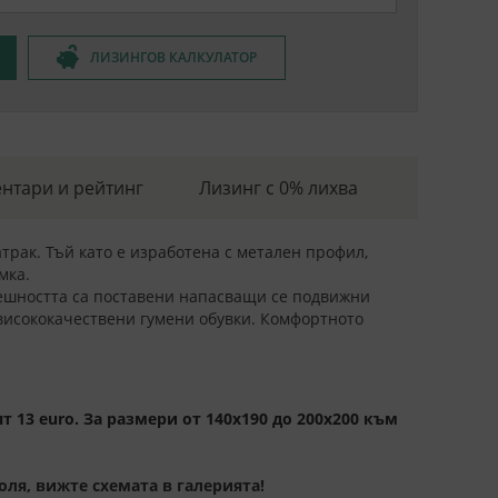
ЛИЗИНГОВ КАЛКУЛАТОР
нтари и рейтинг
Лизинг с 0% лихва
рак. Тъй като е изработена с метален профил,
мка.
решността са поставени напасващи се подвижни
 висококачествени гумени обувки. Комфортното
 13 euro. За размери от 140х190 до 200х200 към
ля, вижте схемата в галерията!