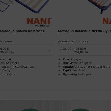
ламелна рамка Комфорт -
Метално ламелно легло Лук
м. / цена
размери в см. / цена
0,00 €
72x190 -
135,00 €
136,91 лв.
264,04 лв.
ндартен
Клас:
Среден
лни без крака
Тип:
Метални с крака
тандартни без повдигане
Опции:
Стандартни без повдигане
я:
3 год.
Гаранция:
3 год.
д:
България
Произход:
България