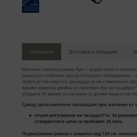
Описание
Доставка и плащане
З
Метална ламелна рамка Лукс с марка Нани е изключи
рамката е стабилна при дълготрайно натоварване – 
Освен устойчивостта, дължаща се на стоманения про
букови ламелни двойки от пресован бук за по-добра 
усещане по време на почивка се дължи изцяло на п
Срещу допълнително заплащане при желание от ст
опция регулиране на твърдостта. За размери
стандартната цена се прибавят 26 euro.
Подматрачни рамки с ширина над 120 см. изискват