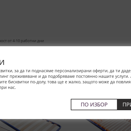
ност от 4-10 работни дни
и
витки, за да ти поднасяме персонализирани оферти, да ти дад
пинг преживяване и да подобряваме постоянно нашите услуги. 
е бисквитки по-долу, това ще е жалко, защото може да повлия
при нас.
ПО ИЗБОР
ПР