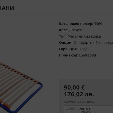
 НАНИ
Каталожен номер
: 3369
Клас
: Среден
Тип
: Метални без крака
Опции
: Стандартни без повд
Гаранция
: 3 год.
Произход
: България
90,00 €
176,02 лв.
размери в см. / цена
Размер
72x190 -
90,00 €
176,02 лв.