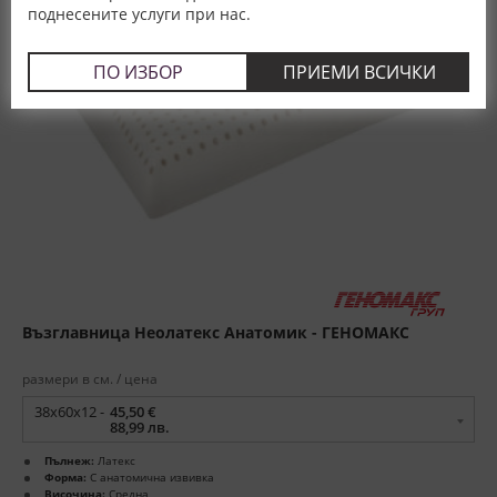
поднесените услуги при нас.
ПО ИЗБОР
ПРИЕМИ ВСИЧКИ
Възглавница Неолатекс Анатомик - ГЕНОМАКС
размери в см. / цена
38x60x12 -
45,50 €
88,99 лв.
Пълнеж:
Латекс
Форма:
С анатомична извивка
Височина:
Средна