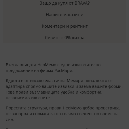
Защо да купя от BRAVA?
Нашите магазини
Коментари и рейтинг
Лизинг с 0% лихва
Възглавницата НеоМемо е едно изключително
предложение на фирма РосМари.
Ядрото е от високо еластична Мемори пяна, която се
адаптира спрямо вашите извивки и заема вашите форми.
Това прави възглавницата удобна и комфортна,
независимо как спите.
Порестата структура, прави НеоМемо добре проветрива,
не запарва и спомага за по-голяма свежест по време на
сън.