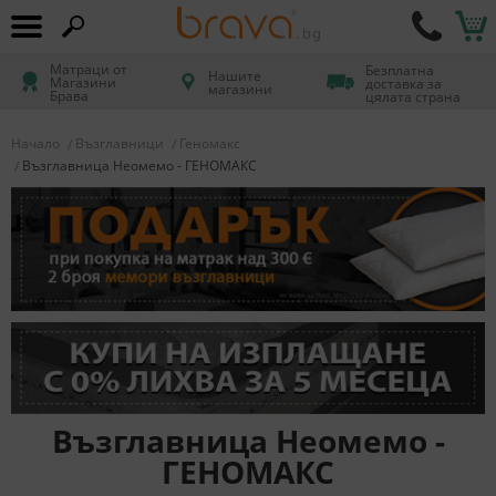
Матраци от
Безплатна
Нашите
Магазини
доставка за
магазини
Брава
цялата страна
Начало
Възглавници
Геномакс
Възглавница Неомемо - ГЕНОМАКС
Възглавница Неомемо -
ГЕНОМАКС