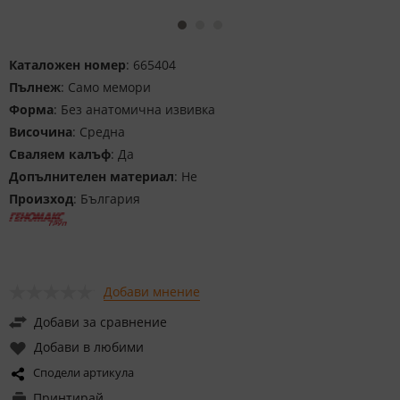
Каталожен номер
: 665404
Пълнеж
: Само мемори
Форма
: Без анатомична извивка
Височина
: Средна
Сваляем калъф
: Да
Допълнителен материал
: Не
Произход
: България
Добави мнение
Добави за сравнение
Добави в любими
Сподели артикула
Принтирай