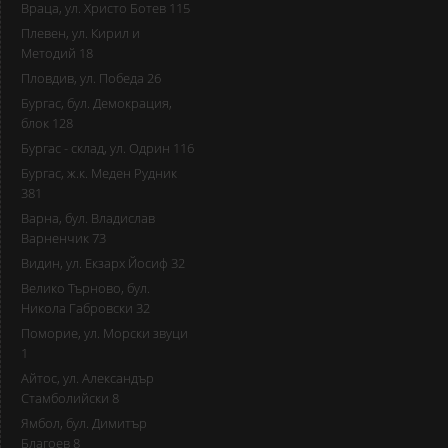
Враца, ул. Христо Ботев 115
Плевен, ул. Кирил и
Методий 18
Пловдив, ул. Победа 26
Бургас, бул. Демокрация,
блок 128
Бургас - склад, ул. Одрин 116
Бургас, ж.к. Меден Рудник
381
Варна, бул. Владислав
Варненчик 73
Видин, ул. Екзарх Йосиф 32
Велико Търново, бул.
Никола Габровски 32
Поморие, ул. Морски звуци
1
Айтос, ул. Александър
Стамболийски 8
Ямбол, бул. Димитър
Благоев 8