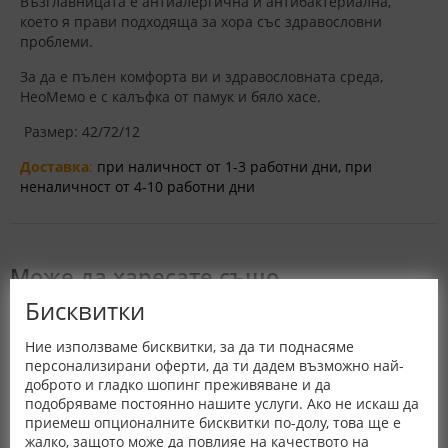
Възглавницата е антиалергична и антибактериална,
което я прави подходяща за хора със здравословни
проблеми.
За да е пълен комфорта ви и здравословната среда,
НеоМемо е с калъфка от памук и бяло хасе.
Размер: 42/72/12
Доставка
:
при наличност от 1-3 работни дни, при
неналичност от 4-10 работни дни
Може да харесате също
Бисквитки
Ние използваме бисквитки, за да ти поднасяме
персонализирани оферти, да ти дадем възможно най-
доброто и гладко шопинг преживяване и да
подобряваме постоянно нашите услуги. Ако не искаш да
приемеш опционалните бисквитки по-долу, това ще е
жалко, защото може да повлияе на качеството на