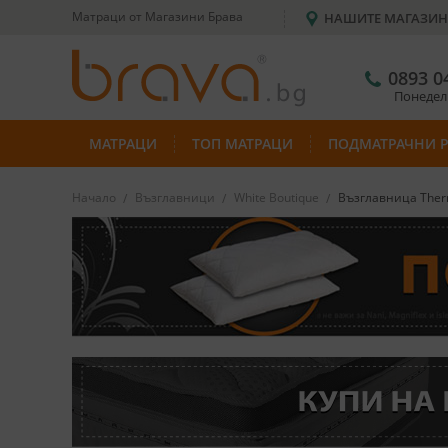
Матраци от Магазини Брава
НАШИТЕ МАГАЗИ
0893 0
Понеделн
МАТРАЦИ
ТОП МАТРАЦИ
ПОДМАТРАЧНИ 
Начало
Възглавници
White Boutique
Възглавница Ther