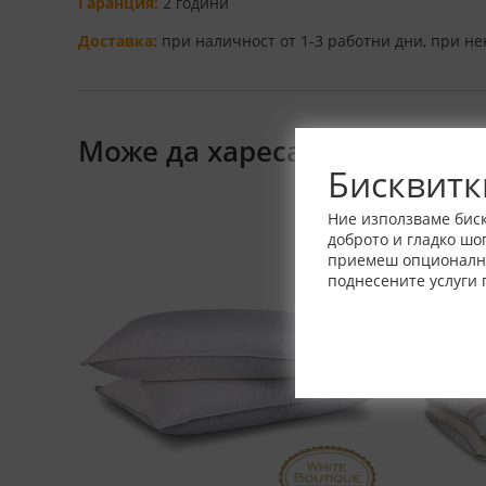
Гаранция:
2 години
Доставка:
при наличност от 1-3 работни дни, при н
Може да харесате също
Бисквитк
Ние използваме биск
доброто и гладко шо
приемеш опционалнит
поднесените услуги 