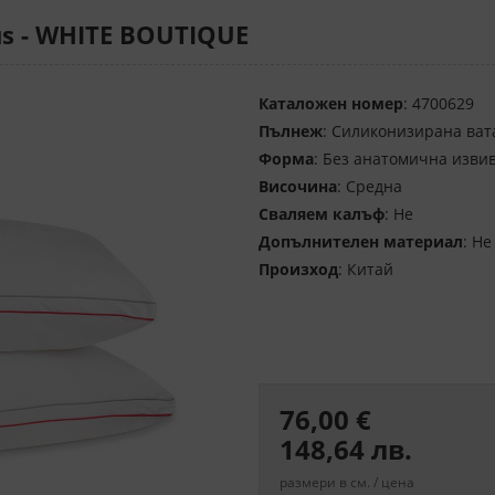
s - WHITE BOUTIQUE
Каталожен номер
: 4700629
Пълнеж
: Силиконизирана ват
Форма
: Без анатомична изви
Височина
: Средна
Сваляем калъф
: Не
Допълнителен материал
: Не
Произход
: Китай
76,00 €
148,64 лв.
размери в см. / цена