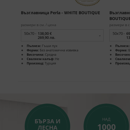
Възглавница Perla - WHITE BOUTIQUE
Възглавн
BOUTIQU
размери в см. / цена
размери в с
50х70 -
138,00 €
50х70 -
69
269,90 лв.
13
Пълнеж:
Гъши пух
Пълнеж:
Форма:
Без анатомична извивка
Форма:
Б
Височина:
Средна
Височин
Сваляем калъф:
Не
Сваляем
Произход:
Турция
Произхо
НАД
БЪРЗА И
1000
ЛЕСНА