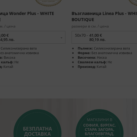
ица Wonder Plus - WHITE
Възглавница Linea Plus - WH
E
BOUTIQUE
м. / цена
размери в см. / цена
,00 €
50х70 -
41,00 €
4,95 лв.
80,19 лв.
Силиконизирана вата
Пълнеж:
Силиконизирана вата
ез анатомична извивка
Форма:
Без анатомична извивка
а:
Висока
Височина:
Ниска
 калъф:
Не
Сваляем калъф:
Не
д:
Китай
Произход:
Китай
МАГАЗИНИ В
СОФИЯ, БУРГАС,
БЕЗПЛАТНА
СТАРА ЗАГОРА,
ДОСТАВКА
БЛАГОЕВГРАД,