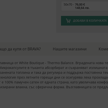
Размер
50х70 -
76,00 €
148,64 лв.
ДОБАВИ В КОЛИЧКАТА
ащо да купя от BRAVA?
Нашите магазини
Коме
лавница от White Boutique - Thermo Balance. Вградената нова 
Микрокапсулите в тъканта абсорбират и съхраняват излишната т
хранената топлина и така да регулира и поддържа постоянна те
ехнология през летните горещи дни се осигурява лека прохлада,
е 100% памучен сатен от едната страна, като увеличава комфор
зирани влакна, със сферична форма. Възглавницата се предла