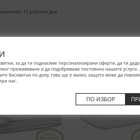
еналичност 15 работни дни
и
витки, за да ти поднасяме персонализирани оферти, да ти дад
пинг преживяване и да подобряваме постоянно нашите услуги. 
е бисквитки по-долу, това ще е жалко, защото може да повлия
при нас.
ПО ИЗБОР
ПР