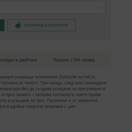
ЛИЗИНГОВ КАЛКУЛАТОР
нтари и рейтинг
Лизинг с 0% лихва
терморегулираща технология Outlast® на НАСА,
оплина от тялото. При нужда, след леко охлаждане
мпература без да създава усещане за прегряване в
 а през зимата – запазва топлината, което прави
та и усещане за лукс. Пълнежът е от микрогел,
га в удобна памучна опаковка с цип.