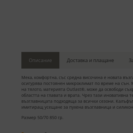
Описание
Доставка и плащане
З
Мека, комфортна, със средна височина е новата възг
осигурява постоянен микроклимат по време на сън. 
на тялото, материята Outlast®, може да освободи съ
областта на главата и врата. Чрез тази иновативна т
възглавницата подходяща за всички сезони. Калъфът 
имитиращ усещане за пухена възглавница и силикони
Размер 50/70 850 гр.