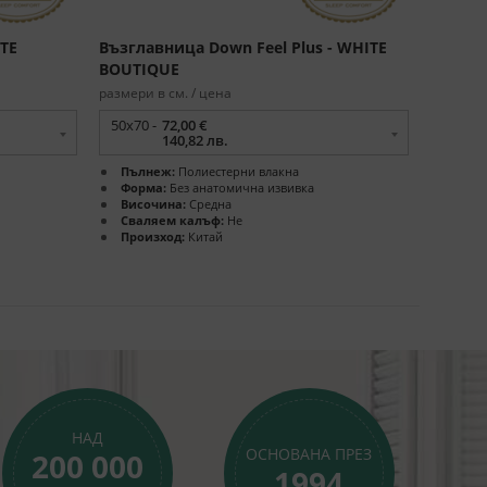
ITE
Възглавница Down Feel Plus - WHITE
BOUTIQUE
размери в см. / цена
50х70 -
72,00 €
140,82 лв.
Пълнеж:
Полиестерни влакна
Форма:
Без анатомична извивка
Височина:
Средна
Сваляем калъф:
Не
Произход:
Китай
НАД
ОСНОВАНА ПРЕЗ
200 000
1994