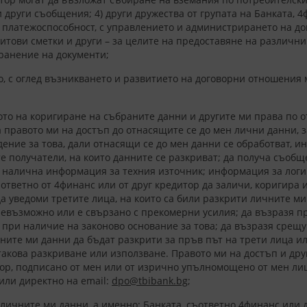
други съобщения; 4) други дружества от групата на Банката, 4
платежоспособност, с управлението и администрирането на дого
итови сметки и други – за целите на предоставяне на различн
хранение на документи;
о, с оглед възникването и развитието на договорни отношения 
то на коригиране на събраните данни и другите ми права по о
: за правото ми на достъп до отнасящите се до мен лични данни, 
ение за това, дали отнасящи се до мен данни се обработват, и
те получатели, на които данните се разкриват; да получа съо
яка налична информация за техния източник; информация за лог
съответно от 4финанс или от друг кредитор да заличи, коригира
да уведоми третите лица, на които са били разкрити личните ми
 невъзможно или е свързано с прекомерни усилия; да възразя п
при наличие на законово основание за това; да възразя срещу
ните ми данни да бъдат разкрити за пръв път на трети лица и
такова разкриване или използване. Правото ми на достъп и др
итор, подписано от мен или от изрично упълномощено от мен л
или директно на email:
dpo@tbibank.bg
;
личните ми данни, а именно: Банката, съответно 4финанс или 