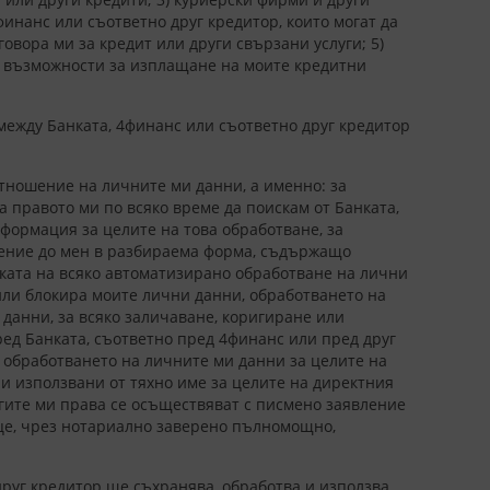
финанс или съответно друг кредитор, които могат да
вора ми за кредит или други свързани услуги; 5)
и възможности за изплащане на моите кредитни
между Банката, 4финанс или съответно друг кредитор
тношение на личните ми данни, а именно: за
за правото ми по всяко време да поискам от Банката,
нформация за целите на това обработване, за
бщение до мен в разбираема форма, съдържащо
иката на всяко автоматизирано обработване на лични
 или блокира моите лични данни, обработването на
 данни, за всяко заличаване, коригиране или
ред Банката, съответно пред 4финанс или пред друг
 обработването на личните ми данни за целите на
ли използвани от тяхно име за целите на директния
угите ми права се осъществяват с писмено заявление
ице, чрез нотариално заверено пълномощно,
друг кредитор ще съхранява, обработва и използва