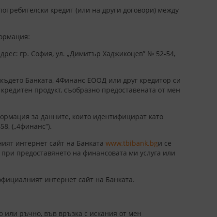
потребителски кредит (или на други договори) между
формация:
 адрес: гр. София, ул. „Димитър Хаджикоцев” № 52-54,
 където Банката, 4Финанс ЕООД или друг кредитор си
 кредитен продукт, съобразно предоставената от мен
формация за данните, които идентифицират като
58, („4финанс“).
ният интернет сайт на Банката
www.tbibank.bg
и се
 при предоставянето на финансовата ми услуга или
 официалният интернет сайт на Банката.
 или ръчно, във връзка с искания от мен