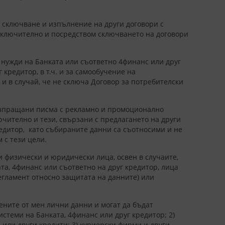
о сключване и изпълнение на други договори с
(включително и посредством сключването на договори
и нужди на Банката или съответно 4финанс или друг
кредитор, в т.ч. и за самообучение на
 и в случай, че не сключа Договор за потребителски
 изпращани писма с рекламно и промоционално
чително и тези, свързани с предлагането на други
редитор, като събираните данни са съотносими и не
 с тези цели.
 физически и юридически лица, освен в случаите,
та, 4финанс или съответно на друг кредитор, лица
регламент относно защитата на данните) или
ените от мен лични данни и могат да бъдат
стеми на Банката, 4финанс или друг кредитор; 2)
 или други кредити; 3) куриерски фирми и други