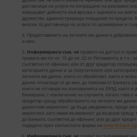
доставчици на услуги по изпращане на рекламни или 
извършват дейности във връзка с оценката на моята 
дружества, администриращи плащания по кредити, б
вноски; 6) доставчици на услуги по архивиране и съ
4. Предоставянето на личните ми данни е доброволн
и мен;
5.
Информиран/а съм, че
правото на достъп и право
правата ми по чл. 15 до чл. 22 от Регламента, в т.ч.
съответно от 4финанс или от друг кредитор потвържд
категориите данни и за получателите или категории
личните ми данни, които се обработват, както и вс
данни, отнасящи се до мен, да поискам от Банката, 
които не отговаря на изискванията на ЗЗЛД, както и 
блокиране, с изключение на случаите, когато това е
кредитор срещу обработването на личните ми данни 
директния маркетинг; да бъда уведомен/а, преди лич
маркетинг, като имам възможност да възразя срещу 
до Банката, съответно до 4финанс или до друг кред
подадено през контактната форма на
www.tbibank.bg
6.
Информиран/а съм, че
срокът за съхраняване на 