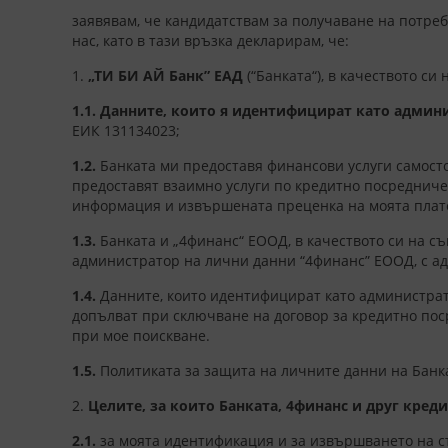
заявявам, че кандидатствам за получаване на потреб
нас, като в тази връзка декларирам, че:
1.
„ТИ БИ АЙ Банк” ЕАД
(“Банката“), в качеството с
1.1.
Данните, които я идентифицират като админи
ЕИК 131134023;
1.2.
Банката ми предоставя финансови услуги самост
предоставят взаимно услуги по кредитно посредниче
информация и извършената преценка на моята плат
1.3.
Банката и „4финанс“ ЕООД, в качеството си на 
администратор на лични данни “4финанс” ЕООД, с адрес
1.4.
Данните, които идентифицират като администрат
допълват при сключване на договор за кредитно пос
при мое поискване.
1.5.
Политиката за защита на личните данни на Банка
2.
Целите, за които Банката, 4финанс и друг кред
2.1.
за моята идентификация и за извършването на с