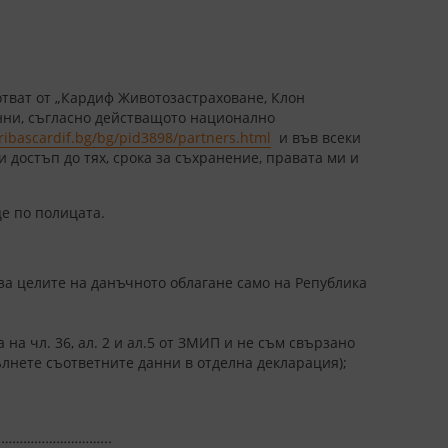
отват от „Кардиф Животозастраховане, Клон
анни, съгласно действащото национално
bascardif.bg/bg/pid3898/partners.html
и във всеки
 достъп до тях, срока за съхранение, правата ми и
це по полицата.
за целите на данъчното облагане само на Република
а чл. 36, ал. 2 и ал.5 от ЗМИП и не съм свързано
ълнете съответните данни в отделна декларация);
…………………………...