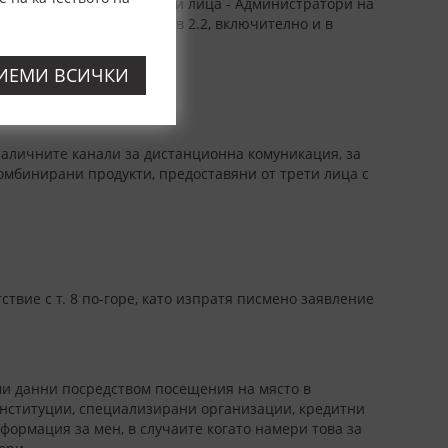
три и бази данни на трети лица - Администратори на
те и сроковете, описани в 2.2, включително и в
и друг кредитор.
ИЕМИ ВСИЧКИ
аличните канали за дистанционна комуникация, за
комбинирани продукти, предоставяни от трети лица с
ствие с т. 8 по-горе, като изпратя писмено заявление
 ми данни посредством посещения на място в
институции, специализирани организации, кредитни
формация за мен, в случаите когато намери това за