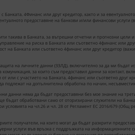
 с Банката, 4Финанс или друг кредитор, както и за евентуалнот
евентуалното предоставяне на банкови и/или финансови услуги 
;
рити такива в Банката, за вътрешни отчетни и прогнозни цели 
управление на риска в Банката или съответно 4финанс или друг 
ост на Банката или съответно 4финанс или друг кредитор (важи
 защита на личните данни (ЗЗЛД), включително за да ми бъдат
комуникация, за които съм предоставил данни за контакт, вклю
от или с участието на Банката, 4финанс или съответно друг к
да подлежат на допълнителна обработка по начин, несъвместим
ни данни няма да бъдат предоставяни без мое знание на трети
 ще бъдат обработвани само от оторизирани служители на Банка
ри условията на чл.26 и чл. 28 от Регламент ЕС 2016/679 (Общ 
риите получатели, на които могат да бъдат разкрити предостав
туерни услуги във връзка с поддръжката на информационните си
итор могат да възложат събиране на вземания по потребителски