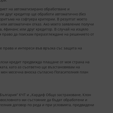
ори.
едмет на автоматизирано обработване и
или друг кредитор ще обработи автоматично (без
оритъма на софтуера критерии. В резултат моето
или автоматичен отказ. Ако моето заявление получи
, 4финанс или друг кредитор. В случай на изцяло
ам право да поискам преразглеждане на решението от
ите права и интереси във връзка със защита на
телски кредит предвижда плащане от моя страна на
ката, като аз съответно ще възстановявам на
т мен месечна вноска съгласно Погасителния план
 България” КЧТ и „Кардиф Общо застраховане, Клон
авословното ми състояние да бъдат обработени и
ателния договор по реда и при условията, предвидени