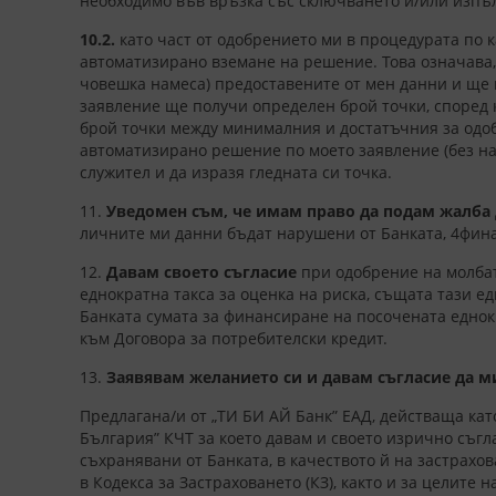
необходимо във връзка със сключването и/или изпъл
10.2.
като част от одобрението ми в процедурата по 
автоматизирано вземане на решение. Това означава, 
човешка намеса) предоставените от мен данни и ще 
заявление ще получи определен брой точки, според 
брой точки между минималния и достатъчния за одоб
автоматизирано решение по моето заявление (без на
служител и да изразя гледната си точка.
11.
Уведомен съм, че имам право да подам жалба 
личните ми данни бъдат нарушени от Банката, 4фина
12.
Давам своето съгласие
при одобрение на молбат
еднократна такса за оценка на риска, същата тази ед
Банката сумата за финансиране на посочената еднок
към Договора за потребителски кредит.
13.
Заявявам желанието си и давам съгласие да м
Предлагана/и от „ТИ БИ АЙ Банк” ЕАД, действаща ка
България” КЧТ за което давам и своето изрично съг
съхранявани от Банката, в качеството й на застрахо
в Кодекса за Застраховането (КЗ), както и за целит