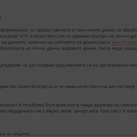
е
нформиран/а, че предоставените от мен лични данни, се обраб
ългария” КЧТ, в качеството им на администратори на лични д
а на данните, налично на сайтовете на дружествата:
www.bnppari
обработката на лични данни, видовете данни, трети лица, имащи
ърждавам, че ще спазвам задълженията си на Застраховано ли
анство, освен българско и че имам качеството на местно лице 
ъжност в Република България или в чужда държава по смисъла н
ако твърдението не е вярно, моля зачертайте този текст и поп
 данни за лицето):…………………………………………………………………………………