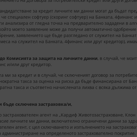
нението на Договора за потребителски кредит или други догов
кандидатстване за кредит личните ми данни могат да бъдат пр
че специален софтуер (скоринг софтуер) на Банката, 4финанс 
ги анализира от гледна точка на предварително зададени в алг
който моето заявление може да получи автоматично одобрение 
рение, заявлението ще бъде разгледано от служител на Банката
меса на служител на Банката, 4финанс или друг кредитор), им
до Комисията за защита на личните данни
, в случай, че мо
нс и/или друг кредитор.
а ми за кредит и в случай, че сключеният договор за потреби
нократна такса за оценка на риска
да бъде финансирана от Бан
ратна такса и съответно начислената лихва с всяка дължима о
и бъде сключена застраховка/и,
то застрахователен агент на „Кардиф Животозастраховане, Клон
ласие личните ми данни, включително ограничени данни за здр
вателен агент, с цел сключването и изпълнението на застрахов
е на администриране на определеното застрахователно покритие.