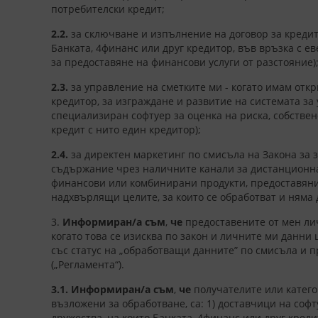
потребителски кредит;
2.2.
за сключване и изпълнение на договор за кредит
Банката, 4финанс или друг кредитор, във връзка с 
за предоставяне на финансови услуги от разстояние)
2.3.
за управление на сметките ми - когато имам отк
кредитор, за изграждане и развитие на системата за 
специализиран софтуер за оценка на риска, собствен
кредит с нито един кредитор);
2.4.
за директен маркетинг по смисъла на Закона за
съдържание чрез наличните канали за дистанционна 
финансови или комбинирани продукти, предоставяни 
надхвърлящи целите, за които се обработват и няма 
3.
Информиран/а съм
,
че
предоставените от мен лич
когато това се изисква по закон и личните ми данни
със статус на „обработващи данните” по смисъла и п
(„Регламента“).
3.1.
Информиран/а съм
,
че
получателите или катего
възложени за обработване, са: 1) доставчици на соф
дружества, на които Банката, 4финанс или друг кред