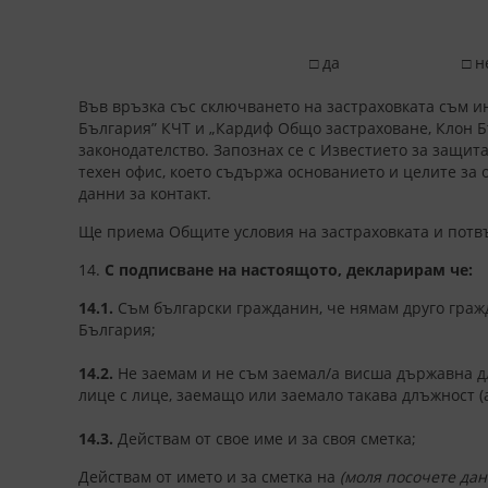
□ да □ н
Във връзка със сключването на застраховката съм и
България” КЧТ и „Кардиф Общо застраховане, Клон Б
законодателство. Запознах се с Известието за защит
техен офис, което съдържа основанието и целите за 
данни за контакт.
Ще приема Общите условия на застраховката и потв
14.
С подписване на настоящото, декларирам че:
14.1.
Съм български гражданин, че нямам друго гражд
България;
14.2.
Не заемам и не съм заемал/а висша държавна дл
лице с лице, заемащо или заемало такава длъжност (
14.3.
Действам от свое име и за своя сметка;
Действам от името и за сметка на
(моля посочете