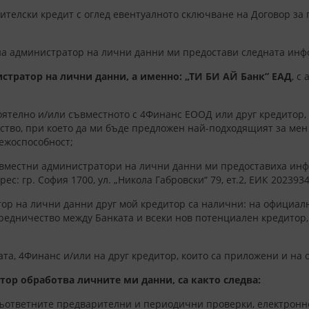
ителски кредит с оглед евентуалното сключване на Договор за 
и на администратор на лични данни ми предостави следната ин
стратор на лични данни, а именно: „ТИ БИ АЙ Банк” ЕАД
, с
оятелно и/или съвместното с 4Финанс ЕООД или друг кредитор,
ство, при което да ми бъде предложен най-подходящият за мен
ежоспособност;
съвместни администратори на лични данни ми предоставиха ин
: гр. София 1700, ул. „Никола Габровски“ 79, ет.2, ЕИК 2023934
ор на лични данни друг мой кредитор са налични: на официал
редничество между Банката и всеки нов потенциален кредитор,
та, 4Финанс и/или на друг кредитор, които са приложени и на
итор обработва личните ми данни, са както следва:
ъответните предварителни и периодични проверки, електронно